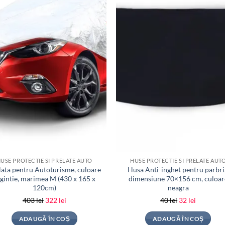
USE PROTECTIE SI PRELATE AUTO
HUSE PROTECTIE SI PRELATE AUT
lata pentru Autoturisme, culoare
Husa Anti-inghet pentru parbri
gintie, marimea M (430 x 165 x
dimensiune 70×156 cm, culoar
120cm)
neagra
Prețul
Prețul
Prețul
Prețul
403
lei
322
lei
40
lei
32
lei
inițial
curent
inițial
curent
ADAUGĂ ÎN COȘ
ADAUGĂ ÎN COȘ
a
este:
a
este: