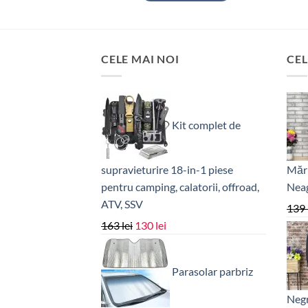
fost:
88 lei.
110 lei.
CELE MAI NOI
CEL
Kit complet de
supravieturire 18-in-1 piese
Mări
pentru camping, calatorii, offroad,
Nea
ATV, SSV
139
Prețul
Prețul
163
lei
130
lei
inițial
curent
a
este:
Parasolar parbriz
fost:
130 lei.
163 lei.
Negr