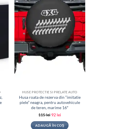
O
HUSE PROTECTIE SI PRELATE AUTO
HUSE PROTECTIE S
z,
Husa roata de rezerva din “imitatie
Husa roata de reze
e
piele” neagra, pentru autovehicule
piele” neagra, pen
de teren, marime 16″
de teren, m
Prețul
Prețul
115
lei
92
lei
100
lei
inițial
curent
ADAUGĂ ÎN COȘ
ADAUGĂ 
a
este: