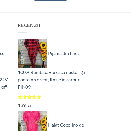
fost:
92 lei.
115 lei.
RECENZII
 cu
Pijama din finet,
100% Bumbac, Bluza cu nasturi și
24V,
pantalon drept, Rosie în carouri -
 off-
FIN09
Evaluat la
139
lei
5.00
din 5
Halat Cocolino de