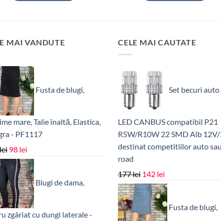
fost:
322 lei.
fost:
32 lei.
403 lei.
40 lei.
E MAI VANDUTE
CELE MAI CAUTATE
Fusta de blugi,
Set becuri auto
me mare, Talie înaltă, Elastica,
LED CANBUS compatibil P21
gra - PF1117
R5W/R10W 22 SMD Alb 12V/
destinat competitiilor auto sau
Prețul
Prețul
lei
98
lei
road
inițial
curent
a
este:
Prețul
Prețul
177
lei
142
lei
Blugi de dama,
fost:
98 lei.
inițial
curent
139 lei.
a
este:
Fusta de blugi,
fost:
142 lei.
u zgâriat cu dungi laterale -