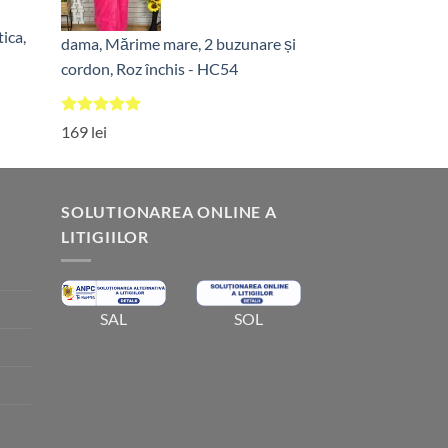
ica,
dama, Mărime mare, 2 buzunare și
cordon, Roz închis - HC54
Evaluat la
169
lei
5.00
din 5
SOLUTIONAREA ONLINE A
LITIGIILOR
SOL
SAL