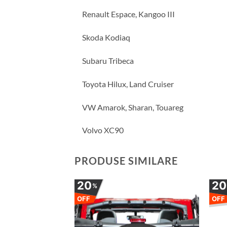
Renault Espace, Kangoo III
Skoda Kodiaq
Subaru Tribeca
Toyota Hilux, Land Cruiser
VW Amarok, Sharan, Touareg
Volvo XC90
PRODUSE SIMILARE
20
2
%
OFF
OFF
Adauga la favorite