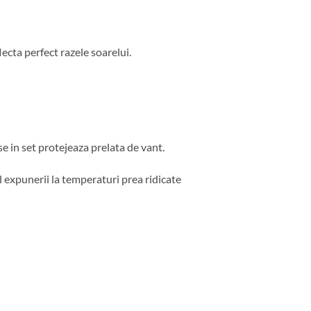
lecta perfect razele soarelui.
se in set protejeaza prelata de vant.
l expunerii la temperaturi prea ridicate