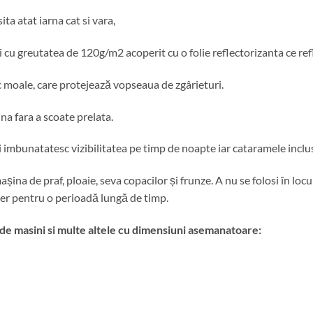
ita atat iarna cat si vara,
i cu greutatea de 120g/m2 acoperit cu o folie reflectorizanta ce ref
ac moale, care protejează vopseaua de zgârieturi.
na fara a scoate prelata.
i imbunatatesc vizibilitatea pe timp de noapte iar cataramele inclu
ina de praf, ploaie, seva copacilor și frunze. A nu se folosi în locu
liber pentru o perioadă lungă de timp.
de masini si multe altele cu dimensiuni asemanatoare: