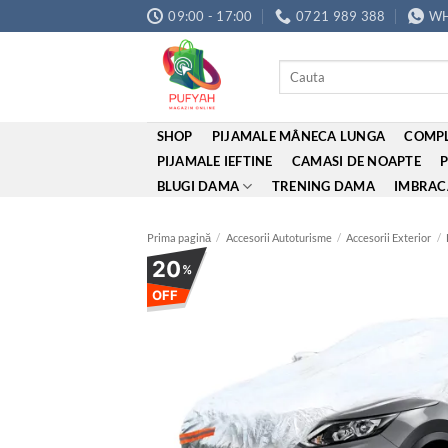
Skip
09:00 - 17:00
0721 989 388
WH
to
content
Caută
după:
SHOP
PIJAMALE MÂNECA LUNGA
COMPL
PIJAMALE IEFTINE
CAMASI DE NOAPTE
BLUGI DAMA
TRENING DAMA
IMBRAC
Prima pagină
/
Accesorii Autoturisme
/
Accesorii Exterior
/
20
%
OFF