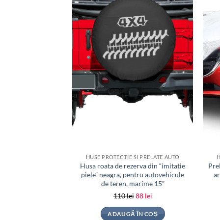
HUSE PROTECTIE SI PRELATE AUTO
H
Husa roata de rezerva din “imitatie
Pre
piele” neagra, pentru autovehicule
ar
de teren, marime 15″
Prețul
Prețul
110
lei
88
lei
inițial
curent
ADAUGĂ ÎN COȘ
a
este: