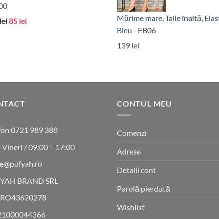
177 lei.
00
Mărime mare, Talie înaltă, Elast
Prețul
Prețul
lei
85
lei
Bleu - FB06
inițial
curent
a
este:
139
lei
fost:
85 lei.
147 lei.
NTACT
CONTUL MEU
fon 0721 989 388
Comenzi
-Vineri / 09:00 – 17:00
Adrese
ce@pufyah.ro
Detalii cont
YAH BRAND SRL
Parolă pierdută
 RO43620278
Wishlist
21000044366