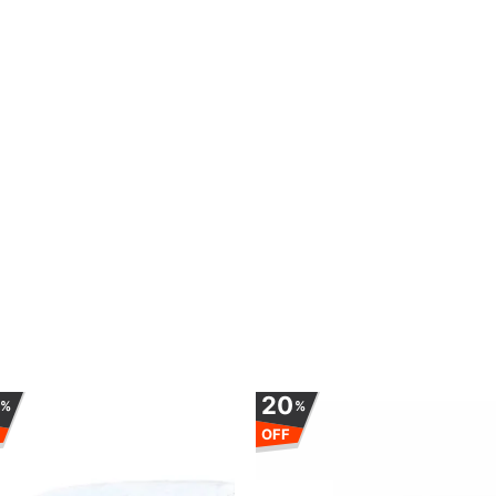
0
20
%
%
OFF
Adauga la favorite
Adauga la favo