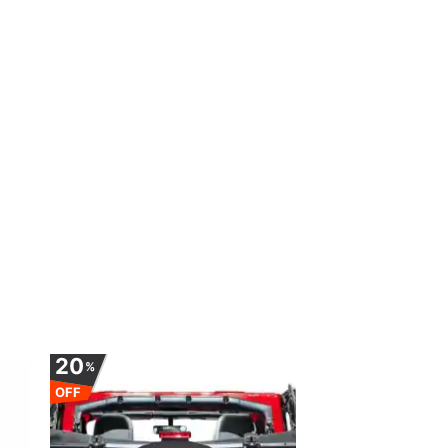
20
20
%
%
OFF
OFF
rite
Adauga la favorite