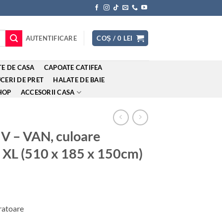
AUTENTIFICARE
COȘ /
0
LEI
E DE CASA
CAPOATE CATIFEA
CERI DE PRET
HALATE DE BAIE
HOP
ACCESORII CASA
UV – VAN, culoare
a XL (510 x 185 x 150cm)
cratoare