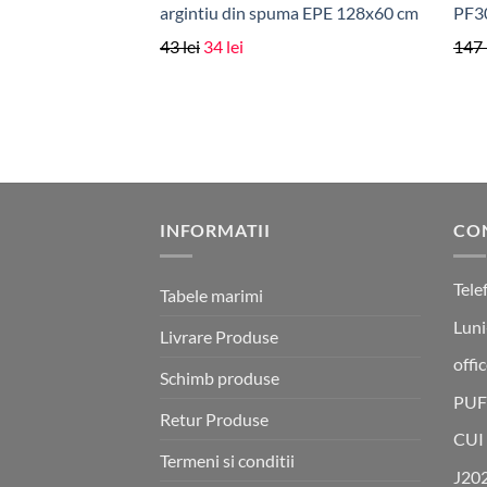
argintiu din spuma EPE 128x60 cm
PF3
Prețul
Prețul
43
lei
34
lei
147
inițial
curent
a
este:
fost:
34 lei.
43 lei.
INFORMATII
CO
Tele
Tabele marimi
Luni
Livrare Produse
offi
Schimb produse
PUF
Retur Produse
CUI
Termeni si conditii
J20