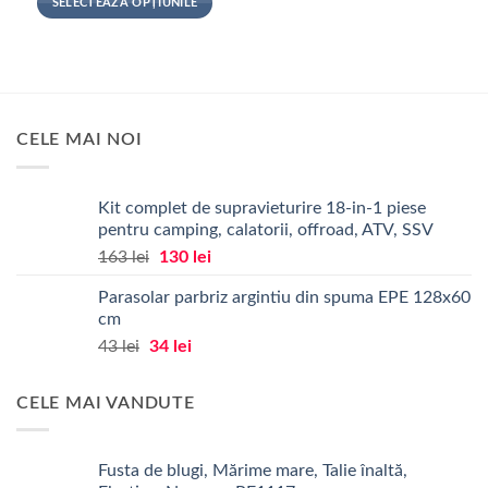
SELECTEAZĂ OPȚIUNILE
Acest
produs
are
mai
multe
CELE MAI NOI
variații.
Opțiunile
pot
Kit complet de supravieturire 18-in-1 piese
fi
pentru camping, calatorii, offroad, ATV, SSV
alese
Prețul
Prețul
163
lei
130
lei
în
inițial
curent
pagina
Parasolar parbriz argintiu din spuma EPE 128x60
a
este:
produsului.
cm
fost:
130 lei.
Prețul
Prețul
43
lei
34
lei
163 lei.
inițial
curent
a
este:
CELE MAI VANDUTE
fost:
34 lei.
43 lei.
Fusta de blugi, Mărime mare, Talie înaltă,