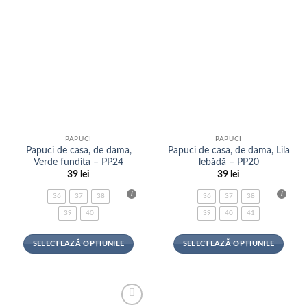
fi
fi
alese
alese
în
în
pagina
pagina
produsului.
produsului.
PAPUCI
PAPUCI
Papuci de casa, de dama,
Papuci de casa, de dama, Lila
Verde fundita – PP24
lebădă – PP20
39
lei
39
lei
36
37
38
36
37
38
39
40
39
40
41
SELECTEAZĂ OPȚIUNILE
SELECTEAZĂ OPȚIUNILE
Acest
Acest
produs
produs
are
are
mai
mai