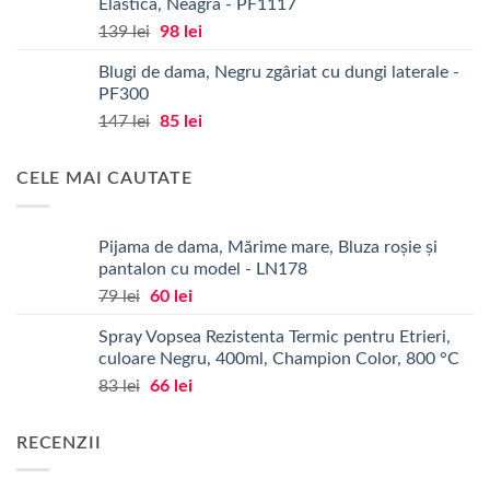
Elastica, Neagra - PF1117
Prețul
Prețul
139
lei
98
lei
inițial
curent
Blugi de dama, Negru zgâriat cu dungi laterale -
a
este:
PF300
fost:
98 lei.
Prețul
Prețul
147
lei
85
lei
139 lei.
inițial
curent
a
este:
CELE MAI CAUTATE
fost:
85 lei.
147 lei.
Pijama de dama, Mărime mare, Bluza roșie și
pantalon cu model - LN178
Prețul
Prețul
79
lei
60
lei
inițial
curent
Spray Vopsea Rezistenta Termic pentru Etrieri,
a
este:
culoare Negru, 400ml, Champion Color, 800 °C
fost:
60 lei.
Prețul
Prețul
83
lei
66
lei
79 lei.
inițial
curent
a
este:
RECENZII
fost:
66 lei.
83 lei.