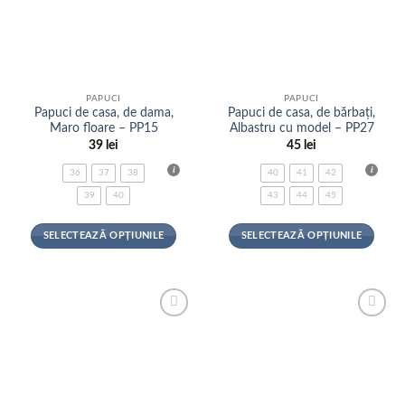
PAPUCI
PAPUCI
Papuci de casa, de dama,
Papuci de casa, de bărbați,
Maro floare – PP15
Albastru cu model – PP27
39
lei
45
lei
36
37
38
40
41
42
39
40
43
44
45
SELECTEAZĂ OPȚIUNILE
SELECTEAZĂ OPȚIUNILE
Acest
Acest
produs
produs
are
are
mai
mai
Adauga
Adauga
multe
multe
la
la
variații.
variații.
favorite
favorite
Opțiunile
Opțiunile
pot
pot