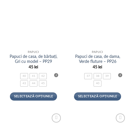
PAPUCI
PAPUCI
Papuci de casa, de bărbați,
Papuci de casa, de dama,
Gri cu model – PP29
Verde fluture – PP26
45
lei
45
lei
40
41
42
37
38
39
43
44
45
40
SELECTEAZĂ OPȚIUNILE
SELECTEAZĂ OPȚIUNILE
Acest
Acest
produs
produs
are
are
mai
mai
Adauga
Adauga
multe
multe
la
la