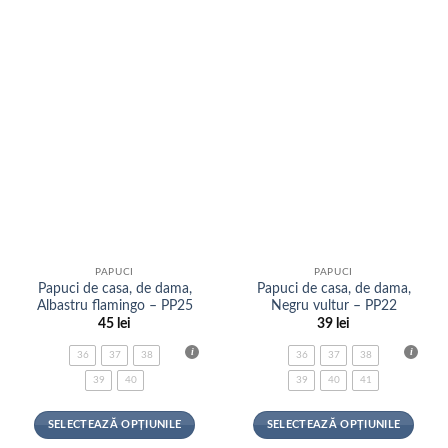
variații.
variații.
favorite
favorite
Opțiunile
Opțiunile
pot
pot
fi
fi
alese
alese
în
în
pagina
pagina
produsului.
produsului.
PAPUCI
PAPUCI
Papuci de casa, de dama,
Papuci de casa, de dama,
Albastru flamingo – PP25
Negru vultur – PP22
45
lei
39
lei
36
37
38
36
37
38
39
40
39
40
41
SELECTEAZĂ OPȚIUNILE
SELECTEAZĂ OPȚIUNILE
Acest
Acest