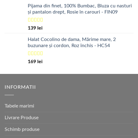
Pijama din finet, 100% Bumbac, Bluza cu nasturi
și pantalon drept, Rosie în carouri - FIN09
Evaluat la
139
lei
5.00
din 5
Halat Cocolino de dama, Mărime mare, 2
buzunare și cordon, Roz închis - HC54
Evaluat la
169
lei
5.00
din 5
INFORMATII
Tabele marimi
Livrare Produse
Schimb produse