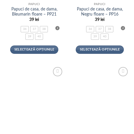
PAPUCI
PAPUCI
Papuci de casa, de dama,
Papuci de casa, de dama,
Bleumarin floare – PP21
Negru floare – PP16
39
lei
39
lei
36
37
38
36
37
38
39
40
39
40
SELECTEAZĂ OPȚIUNILE
SELECTEAZĂ OPȚIUNILE
Acest
Acest
produs
produs
are
are
mai
mai
Adauga
Adauga
multe
multe
la
la
variații.
variații.
favorite
favorite
Opțiunile
Opțiunile
pot
pot
fi
fi
alese
alese
în
în
pagina
pagina
produsului.
produsului.