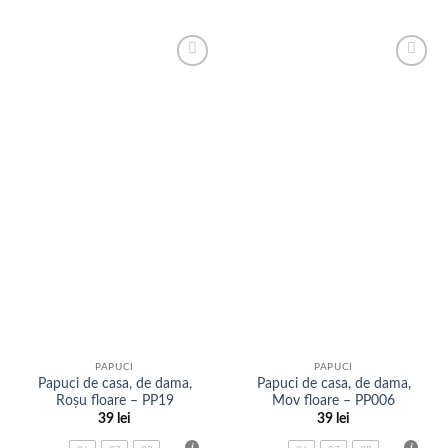
produs
produs
are
are
mai
mai
Adauga
Adauga
multe
multe
la
la
variații.
variații.
favorite
favorite
Opțiunile
Opțiunile
pot
pot
fi
fi
alese
alese
în
în
pagina
pagina
produsului.
produsului.
PAPUCI
PAPUCI
Papuci de casa, de dama,
Papuci de casa, de dama,
Roșu floare – PP19
Mov floare – PP006
39
lei
39
lei