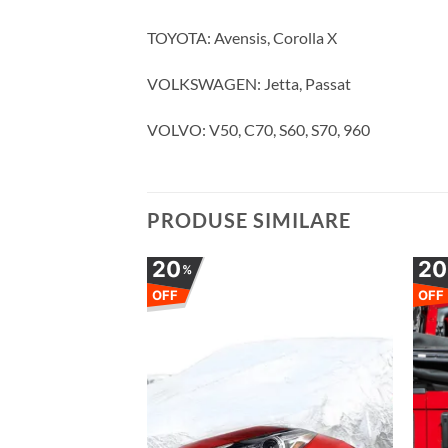
TOYOTA: Avensis, Corolla X
VOLKSWAGEN: Jetta, Passat
VOLVO: V50, C70, S60, S70, 960
PRODUSE SIMILARE
20
2
%
OFF
OFF
Adauga
Adauga
la
la
favorite
favorite