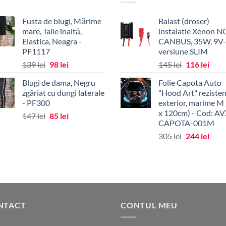
Fusta de blugi, Mărime
Balast (droser)
mare, Talie înaltă,
instalatie Xenon 
Elastica, Neagra -
CANBUS, 35W, 9V-
PF1117
versiune SLIM
Prețul
Prețul
Prețul
Prețu
139
lei
98
lei
145
lei
116
lei
inițial
curent
inițial
cure
Blugi de dama, Negru
Folie Capota Auto
a
este:
a
este:
zgâriat cu dungi laterale
"Hood Art" rezisten
fost:
98 lei.
fost:
116 l
- PF300
exterior, marime M
139 lei.
145 lei.
x 120cm) - Cod: AV
Prețul
Prețul
147
lei
85
lei
CAPOTA-001M
inițial
curent
Prețul
Prețu
305
lei
244
lei
a
este:
inițial
cure
fost:
85 lei.
a
este:
147 lei.
fost:
244 l
305 lei.
NTACT
CONTUL MEU