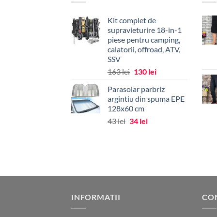
Kit complet de
supravieturire 18-in-1
piese pentru camping,
calatorii, offroad, ATV,
SSV
Prețul
Prețul
163
lei
130
lei
inițial
curent
Parasolar parbriz
a
este:
argintiu din spuma EPE
fost:
130 lei.
128x60 cm
163 lei.
Prețul
Prețul
43
lei
34
lei
inițial
curent
a
este:
fost:
34 lei.
43 lei.
INFORMATII
CO