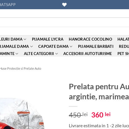
ATSAPP
EURI DAMA
PIJAMALE LYCRA
HANORACE COCOLINO
HALAT
PIJAMALE DAMA
CAPOATE DAMA
PIJAMALE BARBATI
REDU
AMINTE
ALTE CATEGORII
ACCESORII AUTOTURISME
PET S
Huse Protectie si Prelate Auto
Prelata pentru Au
argintie, marime
Adauga
la
favorite
Prețul
Prețu
450
360
lei
lei
inițial
curen
Livrare estimata in 1 -2 zile lu
a
este: