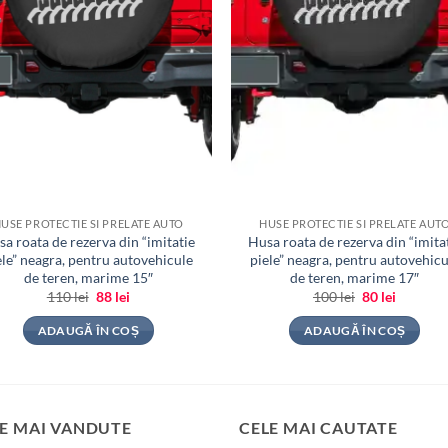
USE PROTECTIE SI PRELATE AUTO
HUSE PROTECTIE SI PRELATE AUT
a roata de rezerva din “imitatie
Husa roata de rezerva din “imita
ele” neagra, pentru autovehicule
piele” neagra, pentru autovehicu
de teren, marime 15″
de teren, marime 17″
Prețul
Prețul
Prețul
Prețul
110
lei
88
lei
100
lei
80
lei
inițial
curent
inițial
curent
a
este:
a
este:
ADAUGĂ ÎN COȘ
ADAUGĂ ÎN COȘ
fost:
88 lei.
fost:
80 lei.
110 lei.
100 lei.
E MAI VANDUTE
CELE MAI CAUTATE