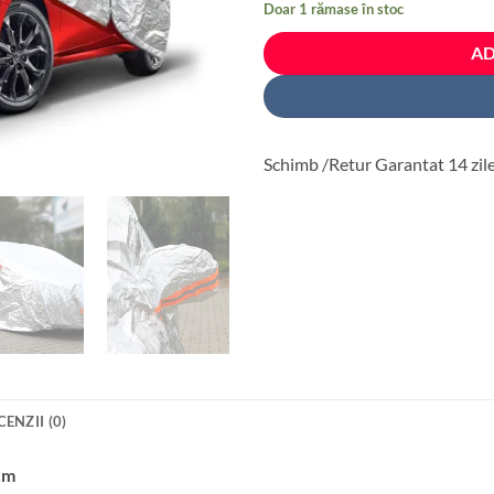
Doar 1 rămase în stoc
fost:
360 le
450 lei.
AD
Schimb /Retur Garantat 14 zil
CENZII (0)
cm