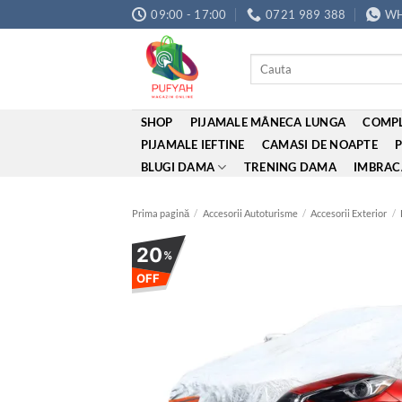
Skip
09:00 - 17:00
0721 989 388
WH
to
content
Caută
după:
SHOP
PIJAMALE MÂNECA LUNGA
COMPL
PIJAMALE IEFTINE
CAMASI DE NOAPTE
BLUGI DAMA
TRENING DAMA
IMBRAC
Prima pagină
/
Accesorii Autoturisme
/
Accesorii Exterior
/
20
%
OFF