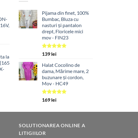
Pijama din finet, 100%
NON-
Bumbac, Bluza cu
16V,
nasturi și pantalon
drept, Floricele mici
mov - FIN23
l
nt
Evaluat la
139
lei
ta la
ei.
5.00
din 5
 (165
Halat Cocolino de
X-
dama, Mărime mare, 2
buzunare și cordon,
l
Mov - HC49
nt
Evaluat la
169
lei
ei.
5.00
din 5
SOLUTIONAREA ONLINE A
LITIGIILOR