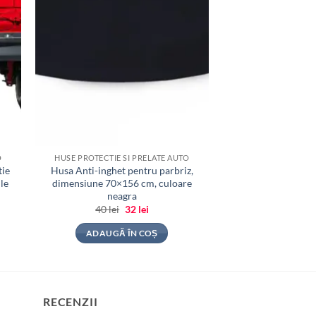
O
HUSE PROTECTIE SI PRELATE AUTO
tie
Husa Anti-inghet pentru parbriz,
le
dimensiune 70×156 cm, culoare
neagra
Prețul
Prețul
40
lei
32
lei
inițial
curent
a
este:
ADAUGĂ ÎN COȘ
fost:
32 lei.
40 lei.
RECENZII