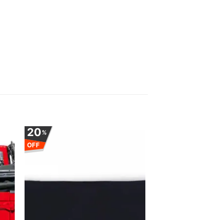
20
%
OFF
uga
Adauga
la
ite
favorite