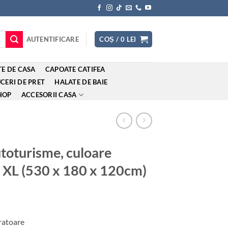
AUTENTIFICARE
COȘ /
0
LEI
E DE CASA
CAPOATE CATIFEA
CERI DE PRET
HALATE DE BAIE
HOP
ACCESORII CASA
toturisme, culoare
a XL (530 x 180 x 120cm)
l
t
cratoare