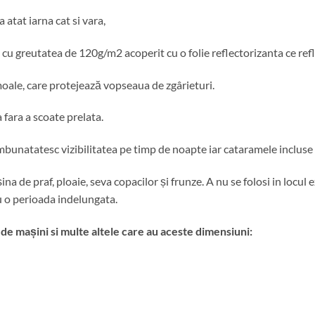
a atat iarna cat si vara,
 cu greutatea de 120g/m2 acoperit cu o folie reflectorizanta ce refl
moale, care protejează vopseaua de zgârieturi.
fara a scoate prelata.
imbunatatesc vizibilitatea pe timp de noapte iar cataramele incluse 
a de praf, ploaie, seva copacilor și frunze. A nu se folosi in locul 
ru o perioada indelungata.
e mașini si multe altele care au aceste dimensiuni: