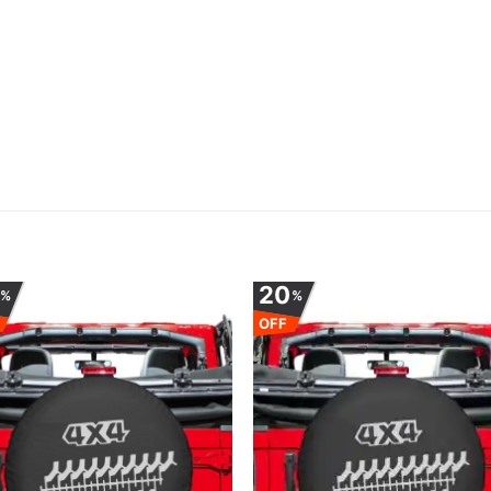
0
20
%
%
OFF
Adauga
Ada
la
la
favorite
favor