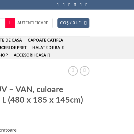
AUTENTIFICARE
COȘ /
0
LEI
TE DE CASA
CAPOATE CATIFEA
CERI DE PRET
HALATE DE BAIE
SHOP
ACCESORII CASA
UV – VAN, culoare
a L (480 x 185 x 145cm)
l
t
ucratoare