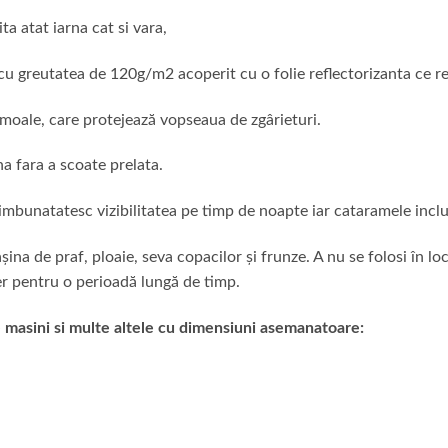
ita atat iarna cat si vara,
i cu greutatea de 120g/m2 acoperit cu o folie reflectorizanta ce re
 moale, care protejează vopseaua de zgârieturi.
a fara a scoate prelata.
 imbunatatesc vizibilitatea pe timp de noapte iar cataramele incl
na de praf, ploaie, seva copacilor și frunze. A nu se folosi în lo
ber pentru o perioadă lungă de timp.
 masini si multe altele cu dimensiuni asemanatoare: