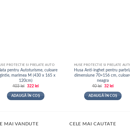
USE PROTECTIE SI PRELATE AUTO
HUSE PROTECTIE SI PRELATE AU
lata pentru Autoturisme, culoare
Husa Anti-inghet pentru parbriz
gintie, marimea M (430 x 165 x
dimensiune 70×156 cm, culoar
120cm)
neagra
Prețul
Prețul
Prețul
Prețul
403
lei
322
lei
40
lei
32
lei
inițial
curent
inițial
curent
a
este:
a
este:
ADAUGĂ ÎN COȘ
ADAUGĂ ÎN COȘ
fost:
322 lei.
fost:
32 lei.
403 lei.
40 lei.
E MAI VANDUTE
CELE MAI CAUTATE