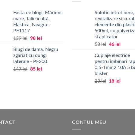
Fusta de blugi, Mărime
Solutie intretinere,
mare, Talie înaltă,
revitalizare si cura
Elastica, Neagra -
elemente din plasti
PF1117
500ml, cu pulveriz
si aplicator
Prețul
Prețul
139
lei
98
lei
Prețul
Prețul
inițial
curent
58
lei
46
lei
Blugi de dama, Negru
inițial
curent
a
este:
zgâriat cu dungi
Cuplaje electrice
a
este:
fost:
98 lei.
laterale - PF300
pentru imbinari ra
fost:
46 lei.
139 lei.
0,5-1mm2 10A 5 b
Prețul
Prețul
147
lei
85
lei
58 lei.
blister
inițial
curent
Prețul
Prețul
23
lei
18
lei
a
este:
inițial
curent
fost:
85 lei.
a
este:
147 lei.
fost:
18 lei.
23 lei.
NTACT
CONTUL MEU