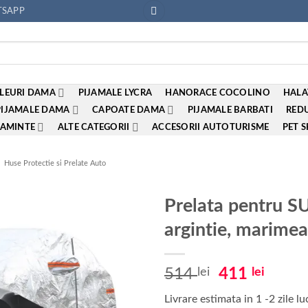
SAPP
LEURI DAMA
PIJAMALE LYCRA
HANORACE COCOLINO
HALA
PIJAMALE DAMA
CAPOATE DAMA
PIJAMALE BARBATI
REDU
AMINTE
ALTE CATEGORII
ACCESORII AUTOTURISME
PET 
Huse Protectie si Prelate Auto
Prelata pentru S
argintie, marime
Adauga
la
favorite
Prețul
Prețu
514
lei
411
lei
inițial
curen
Livrare estimata in 1 -2 zile l
a
este: