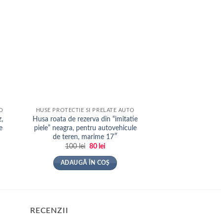
TO
HUSE PROTECTIE SI PRELATE AUTO
HUSE PROTECTIE S
,
Husa roata de rezerva din “imitatie
Husa roata de reze
e
piele” neagra, pentru autovehicule
piele” neagra, pen
de teren, marime 17″
de teren, m
Prețul
Prețul
100
lei
80
lei
110
lei
inițial
curent
a
este:
ADAUGĂ ÎN COȘ
ADAUGĂ 
fost:
80 lei.
100 lei.
RECENZII