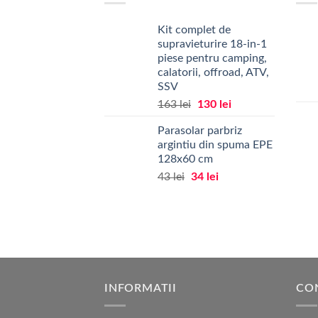
Kit complet de
supravieturire 18-in-1
piese pentru camping,
calatorii, offroad, ATV,
SSV
Prețul
Prețul
163
lei
130
lei
inițial
curent
Parasolar parbriz
a
este:
argintiu din spuma EPE
fost:
130 lei.
128x60 cm
163 lei.
Prețul
Prețul
43
lei
34
lei
inițial
curent
a
este:
fost:
34 lei.
43 lei.
INFORMATII
CO