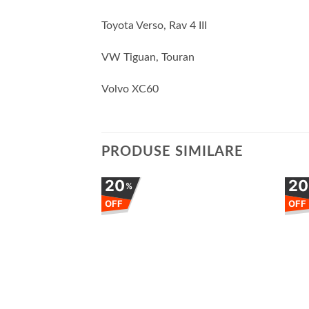
Toyota Verso, Rav 4 III
VW Tiguan, Touran
Volvo XC60
PRODUSE SIMILARE
20
2
%
OFF
OFF
Adauga
la
favorite