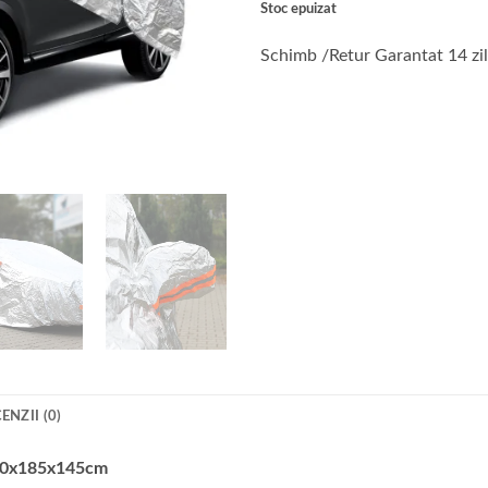
Stoc epuizat
fost:
411 le
514 lei.
Schimb /Retur Garantat 14 zi
ENZII (0)
80x185x145cm