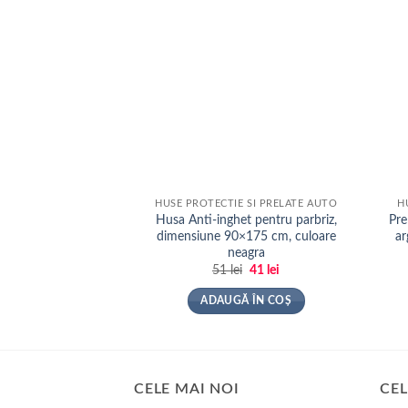
HUSE PROTECTIE SI PRELATE AUTO
H
Husa Anti-inghet pentru parbriz,
Pre
dimensiune 90×175 cm, culoare
ar
neagra
Prețul
Prețul
51
lei
41
lei
inițial
curent
a
este:
ADAUGĂ ÎN COȘ
fost:
41 lei.
51 lei.
CELE MAI NOI
CEL