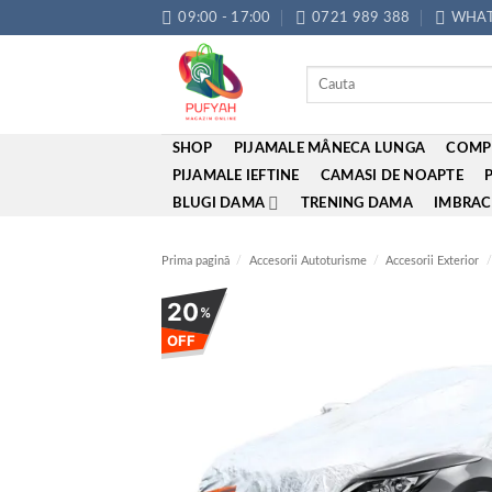
Skip
09:00 - 17:00
0721 989 388
WHAT
to
content
Caută
după:
SHOP
PIJAMALE MÂNECA LUNGA
COMP
PIJAMALE IEFTINE
CAMASI DE NOAPTE
BLUGI DAMA
TRENING DAMA
IMBRAC
Prima pagină
/
Accesorii Autoturisme
/
Accesorii Exterior
/
20
%
OFF