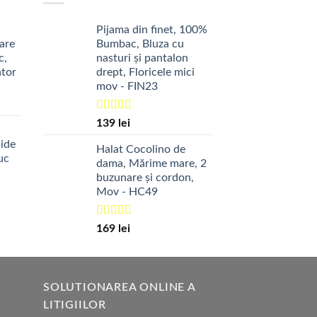
Pijama din finet, 100%
tare
Bumbac, Bluza cu
c,
nasturi și pantalon
ator
drept, Floricele mici
mov - FIN23
Evaluat la
139
lei
5.00
din 5
pide
Halat Cocolino de
uc
dama, Mărime mare, 2
buzunare și cordon,
Mov - HC49
Evaluat la
169
lei
5.00
din 5
SOLUTIONAREA ONLINE A
LITIGIILOR