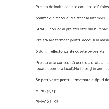
Prelata de inalta calitate care poate fi folos
realizat din material rezistent la intemperi
Stratul interior al prelatei este din bumbac
Prelata are fermoar pentru accesul in masin
6 dungi reflectorizante cusute pe prelata ii
Prelata este concepută pentru a proteja mași
(poate deteriora lacul).Nu folosiți în aer li
Se potriveste pentru urmatoarele tipuri de
Audi Q3, Q5
BMW X1, X3