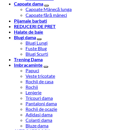
Capoate dama
Capoate Mânecă lunga
Capoate fără mâneci
Pijamale barbati
REDUCERI DE PRET
Halate de baie
Blugi dama
Blugi Lungi
Fuste Blug
Blugi Scurti
Trening Dama
Imbracaminte
Papuci
Veste tricotate
Rochii de casa
Rochii
Lenjerie
Tricouri dama
Pantaloni dama
Rochii de ocazie
Adidasi dama
Colanti dama
Bluze dama