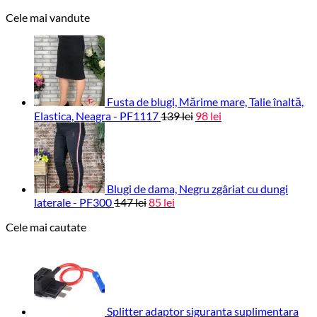
inițial
curent
Cele mai vandute
este:
a
34 lei.
fost:
43 lei.
Fusta de blugi, Mărime mare, Talie înaltă,
Prețul
Prețul
Elastica, Neagra - PF1117
139
lei
98
lei
inițial
curent
este:
a
98 lei.
fost:
139 lei.
Blugi de dama, Negru zgâriat cu dungi
Prețul
Prețul
laterale - PF300
147
lei
85
lei
inițial
curent
Cele mai cautate
este:
a
85 lei.
fost:
147 lei.
Splitter adaptor siguranta suplimentara