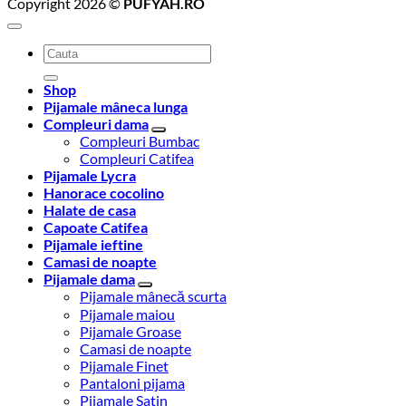
Copyright 2026 ©
PUFYAH.RO
Caută
după:
Shop
Pijamale mâneca lunga
Compleuri dama
Compleuri Bumbac
Compleuri Catifea
Pijamale Lycra
Hanorace cocolino
Halate de casa
Capoate Catifea
Pijamale ieftine
Camasi de noapte
Pijamale dama
Pijamale mânecă scurta
Pijamale maiou
Pijamale Groase
Camasi de noapte
Pijamale Finet
Pantaloni pijama
Pijamale Satin