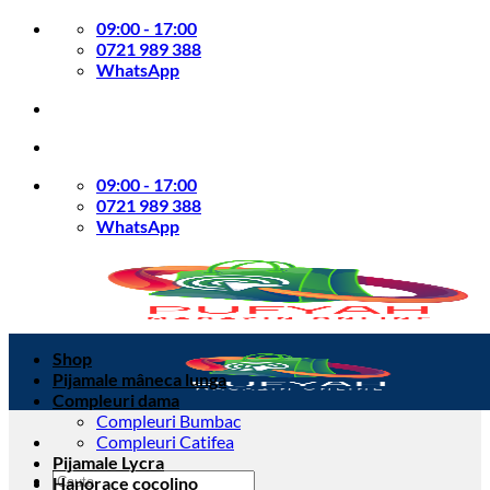
Skip
09:00 - 17:00
to
0721 989 388
content
WhatsApp
09:00 - 17:00
0721 989 388
WhatsApp
Shop
Pijamale mâneca lunga
Compleuri dama
Compleuri Bumbac
Compleuri Catifea
Pijamale Lycra
Caută
Hanorace cocolino