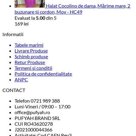
Halat Cocolino de dama, Mărime mare, 2
buzunare și cordon, Mov - HC49
Evaluat la
5.00
din 5
169
lei
Informatii
Tabele marimi
Livrare Produse
Schimb produse
Retur Produse
Termeni si conditii
Politica de confidentialitate
ANPC
CONTACT
Telefon 0721 989 388
Luni-Vineri / 09:00 – 17:00
office@pufyah.ro
PUFYAH BRAND SRL
CUI RO43620278
J2021000044366
Activitate: Cod CAEN Rev3