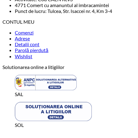
4771 Comert cu amanuntul al imbracamintei
Punct de lucru: Tulcea, Str. Isaccei nr. 4, Km 3-4
CONTUL MEU
Comenzi
Adrese
Detalii cont
Parolă pierdută
Wishlist
Solutionarea online a litigiilor
SAL
SOL
C