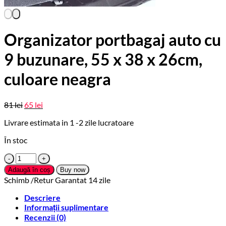
Organizator portbagaj auto cu
9 buzunare, 55 x 38 x 26cm,
culoare neagra
Prețul
Prețul
81
lei
65
lei
inițial
curent
Livrare estimata in 1 -2 zile lucratoare
este:
a
65 lei.
fost:
În stoc
81 lei.
Cantitate
Organizator
Adaugă în coș
Buy now
portbagaj
Schimb /Retur Garantat 14 zile
auto
cu
Descriere
9
Informații suplimentare
buzunare,
Recenzii (0)
55