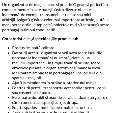
x
Un organizator de mașini mare și practic. O geantă perfectă cu
38
compartimente în care puteți păstra diverse obiecte la
x
îndemână, de exemplu consumabile, unelte sau mici
26cm,
achiziții. Asigură găsirea celor mai importante articole, ajută la
culoare
menținerea ordinii! Împiedică obiectele mici să se scurgă peste
neagra
portbagaj în timpul conducerii!
Caracteristicile și specificațiile produsului:
Produs de înaltă calitate.
Datorită acestui organizator veți avea toate lucrurile
necesare la îndemână și nu împrăștiate în jurul
mașinii. Important – în timpul frânării bruște, toate
articolele plasate în organizator vor rămâne la locul
lor. Poate fi amplasat în portbagaj sau pe locurile din
spate ale mașinii.
Ajută la menținerea în ordine a interiorului mașinii.
Foarte util pentru transportul accesoriilor pentru copii
sau cosmeticelor auto.
Este foarte durabil și ușor de curățat – doar ștergeți cu o
cârpă umedă sau spălați sub jet de apă.
Foarte spatios – poti incapea multe lucruri in el.
Are până la 9 buzunare de capacitate diferită.