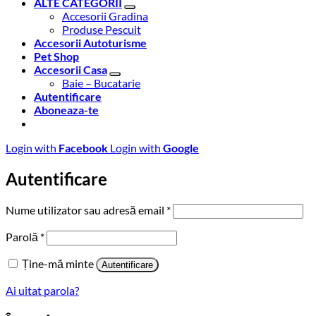
ALTE CATEGORII
Accesorii Gradina
Produse Pescuit
Accesorii Autoturisme
Pet Shop
Accesorii Casa
Baie – Bucatarie
Autentificare
Aboneaza-te
Login with
Facebook
Login with
Google
Autentificare
Obligatoriu
Nume utilizator sau adresă email
*
Obligatoriu
Parolă
*
Ține-mă minte
Autentificare
Ai uitat parola?