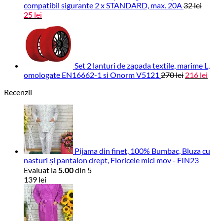
compatibil sigurante 2 x STANDARD, max. 20A
32
lei
Prețul
Prețul
25
lei
inițial
curent
este:
a
25 lei.
fost:
32 lei.
Set 2 lanturi de zapada textile, marime L,
Prețul
Preț
omologate EN16662-1 si Onorm V5121
270
lei
216
lei
inițial
cur
Recenzii
este
a
216 
fost:
270 lei.
Pijama din finet, 100% Bumbac, Bluza cu
nasturi și pantalon drept, Floricele mici mov - FIN23
Evaluat la
5.00
din 5
139
lei