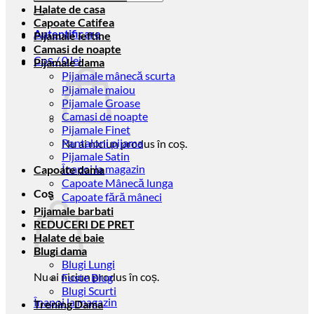
după:
Halate de casa
Capoate Catifea
Autentificare
Pijamale ieftine
Camasi de noapte
Coș /
0
lei
Pijamale dama
Pijamale mânecă scurta
Pijamale maiou
Pijamale Groase
Camasi de noapte
Pijamale Finet
Pantaloni pijama
Nu ai niciun produs în coș.
Pijamale Satin
Înapoi la magazin
Capoate dama
Capoate Mânecă lunga
Coș
Capoate fără mâneci
Pijamale barbati
REDUCERI DE PRET
Halate de baie
Blugi dama
Blugi Lungi
Nu ai niciun produs în coș.
Fuste Blug
Blugi Scurti
Înapoi la magazin
Trening Dama