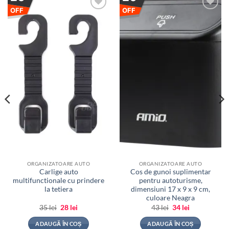
OFF
OFF
Adauga
Adauga
la
la
favorite
favorite
ORGANIZATOARE AUTO
ORGANIZATOARE AUTO
Carlige auto
Cos de gunoi suplimentar
multifunctionale cu prindere
pentru autoturisme,
la tetiera
dimensiuni 17 x 9 x 9 cm,
culoare Neagra
Prețul
Prețul
Prețul
Prețul
35
lei
28
lei
43
lei
34
lei
inițial
curent
inițial
curent
a
este:
a
este:
ADAUGĂ ÎN COȘ
ADAUGĂ ÎN COȘ
fost:
28 lei.
fost:
34 lei.