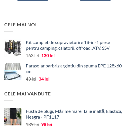
35 lei.
43 lei.
CELE MAI NOI
Kit complet de supravieturire 18-in-1 piese
pentru camping, calatorii, offroad, ATV, SSV
Prețul
Prețul
163
lei
130
lei
inițial
curent
Parasolar parbriz argintiu din spuma EPE 128x60
a
este:
cm
fost:
130 lei.
Prețul
Prețul
43
lei
34
lei
163 lei.
inițial
curent
a
este:
CELE MAI VANDUTE
fost:
34 lei.
43 lei.
Fusta de blugi, Mărime mare, Talie înaltă, Elastica,
Neagra - PF1117
Prețul
Prețul
139
lei
98
lei