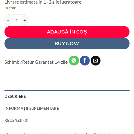
Livrare estimata in 1 -2 zile lucratoare
a
este:
În stoc
fost:
42 lei.
Cantitate Organizator portbagaj auto cu 6 buzunare, 33 x 104 cm, cul
53 lei.
ADAUGĂ ÎN COȘ
BUY NOW
Schimb /Retur Garantat 14 zile
DESCRIERE
INFORMAȚII SUPLIMENTARE
RECENZII (0)