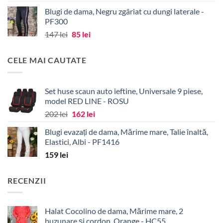
inițial
curent
Blugi de dama, Negru zgâriat cu dungi laterale -
a
este:
PF300
fost:
98 lei.
Prețul
Prețul
147
lei
85
lei
139 lei.
inițial
curent
a
este:
CELE MAI CAUTATE
fost:
85 lei.
147 lei.
Set huse scaun auto ieftine, Universale 9 piese,
model RED LINE - ROSU
Prețul
Prețul
202
lei
162
lei
inițial
curent
Blugi evazați de dama, Mărime mare, Talie înaltă,
a
este:
Elastici, Albi - PF1416
fost:
162 lei.
159
lei
202 lei.
RECENZII
Halat Cocolino de dama, Mărime mare, 2
buzunare și cordon, Orange - HC55