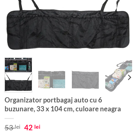
Organizator portbagaj auto cu 6
buzunare, 33 x 104 cm, culoare neagra
Prețul
Prețul
53
42
lei
lei
inițial
curent