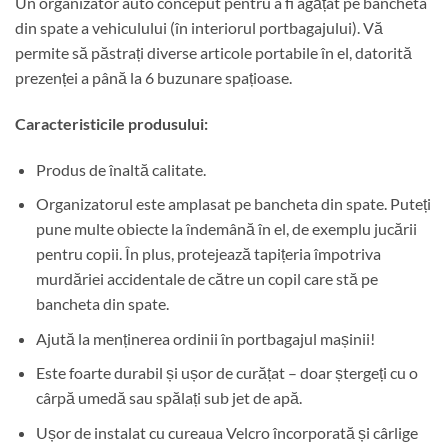
Un organizator auto conceput pentru a fi agățat pe bancheta
din spate a vehiculului (în interiorul portbagajului). Vă
permite să păstrați diverse articole portabile în el, datorită
prezenței a până la 6 buzunare spațioase.
Caracteristicile produsului:
Produs de înaltă calitate.
Organizatorul este amplasat pe bancheta din spate. Puteți
pune multe obiecte la îndemână în el, de exemplu jucării
pentru copii. În plus, protejează tapițeria împotriva
murdăriei accidentale de către un copil care stă pe
bancheta din spate.
Ajută la menținerea ordinii în portbagajul mașinii!
Este foarte durabil și ușor de curățat – doar ștergeți cu o
cârpă umedă sau spălați sub jet de apă.
Ușor de instalat cu cureaua Velcro încorporată și cârlige