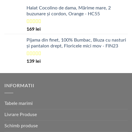
Halat Cocolino de dama, Mărime mare, 2
buzunare și cordon, Orange - HC55
Evaluat la
169
lei
5.00
din 5
Pijama din finet, 100% Bumbac, Bluza cu nasturi
și pantalon drept, Floricele mici mov - FIN23
Evaluat la
139
lei
5.00
din 5
INFORMATII
Tabele marimi
Livrare Produse
Schimb produse