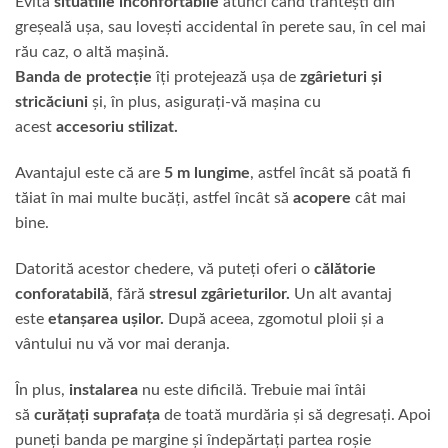
Evita
situatiile inconfortabile
a­tunci când trântești din
greșeală ușa, sau lovești accidental în perete sau, în cel mai
rău caz, o altă mașină.
Banda de protecție
îți protejează ușa de
zgârieturi și
stricăciuni
și, în plus, asigurați-vă mașina cu
acest
accesoriu stilizat.
Avantajul este că are
5 m lungime
, astfel încât să poată fi
tăiat în mai multe bucăți, astfel încât să
acopere
cât mai
bine.
Datorită acestor chedere, vă puteți oferi o
călătorie
conforatabilă
, fără
stresul zgârieturilor.
Un alt avantaj
este
etanșarea ușilor.
După aceea, zgomotul ploii și a
vântului nu vă vor mai deranja.
În plus,
instala­rea
nu este dificilă. Trebuie mai întâi
să
curățați suprafața
de toată murdăria și să degresați. Apoi
puneți banda pe margine și îndepărtați partea roșie