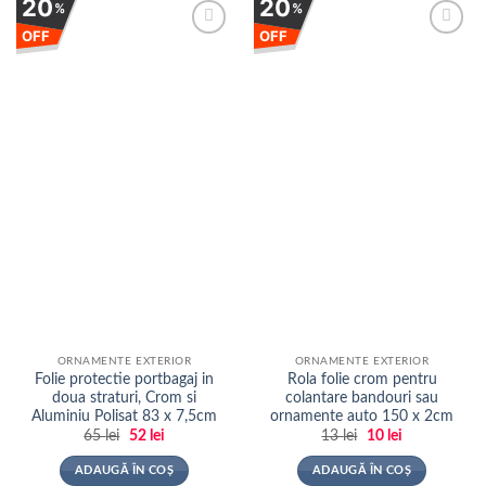
20
20
%
%
OFF
OFF
Adauga
Adauga
la
la
favorite
favorite
ORNAMENTE EXTERIOR
ORNAMENTE EXTERIOR
Folie protectie portbagaj in
Rola folie crom pentru
doua straturi, Crom si
colantare bandouri sau
Aluminiu Polisat 83 x 7,5cm
ornamente auto 150 x 2cm
Prețul
Prețul
Prețul
Prețul
65
lei
52
lei
13
lei
10
lei
inițial
curent
inițial
curent
a
este:
a
este:
ADAUGĂ ÎN COȘ
ADAUGĂ ÎN COȘ
fost:
52 lei.
fost:
10 lei.