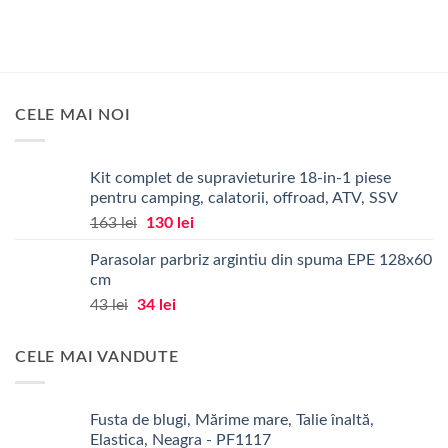
65 lei.
13 lei.
CELE MAI NOI
Kit complet de supravieturire 18-in-1 piese
pentru camping, calatorii, offroad, ATV, SSV
Prețul
Prețul
163
lei
130
lei
inițial
curent
Parasolar parbriz argintiu din spuma EPE 128x60
a
este:
cm
fost:
130 lei.
Prețul
Prețul
43
lei
34
lei
163 lei.
inițial
curent
a
este:
CELE MAI VANDUTE
fost:
34 lei.
43 lei.
Fusta de blugi, Mărime mare, Talie înaltă,
Elastica, Neagra - PF1117