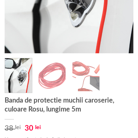
Banda de protectie muchii caroserie,
culoare Rosu, lungime 5m
Prețul
Prețul
38
lei
30
lei
inițial
curent