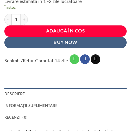
Livrare estimata in 1 -2 zile lucratoare
a
este:
În stoc
fost:
30 lei.
Cantitate Banda de protectie muchii caroserie, culoare Rosu, lungime 
38 lei.
ADAUGĂ ÎN COȘ
BUY NOW
Schimb /Retur Garantat 14 zile
DESCRIERE
INFORMAȚII SUPLIMENTARE
RECENZII (0)