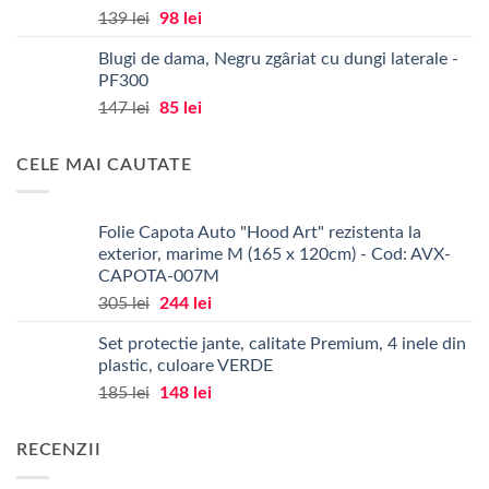
Prețul
Prețul
139
lei
98
lei
inițial
curent
Blugi de dama, Negru zgâriat cu dungi laterale -
a
este:
PF300
fost:
98 lei.
Prețul
Prețul
147
lei
85
lei
139 lei.
inițial
curent
a
este:
CELE MAI CAUTATE
fost:
85 lei.
147 lei.
Folie Capota Auto "Hood Art" rezistenta la
exterior, marime M (165 x 120cm) - Cod: AVX-
CAPOTA-007M
Prețul
Prețul
305
lei
244
lei
inițial
curent
Set protectie jante, calitate Premium, 4 inele din
a
este:
plastic, culoare VERDE
fost:
244 lei.
Prețul
Prețul
185
lei
148
lei
305 lei.
inițial
curent
a
este:
RECENZII
fost:
148 lei.
185 lei.