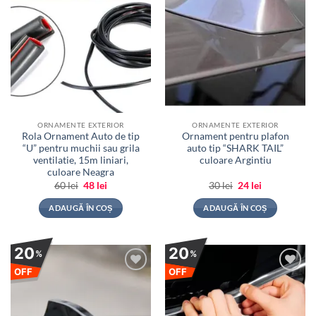
ORNAMENTE EXTERIOR
ORNAMENTE EXTERIOR
Rola Ornament Auto de tip
Ornament pentru plafon
“U” pentru muchii sau grila
auto tip “SHARK TAIL”
ventilatie, 15m liniari,
culoare Argintiu
culoare Neagra
Prețul
Prețul
Prețul
Prețul
60
lei
48
lei
30
lei
24
lei
inițial
curent
inițial
curent
a
este:
a
este:
ADAUGĂ ÎN COȘ
ADAUGĂ ÎN COȘ
fost:
48 lei.
fost:
24 lei.
60 lei.
30 lei.
20
20
%
%
OFF
OFF
Adauga
Adauga
la
la
favorite
favorite