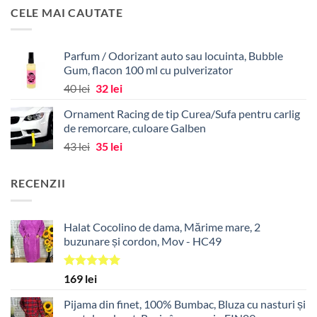
a
este:
CELE MAI CAUTATE
fost:
85 lei.
147 lei.
Parfum / Odorizant auto sau locuinta, Bubble
Gum, flacon 100 ml cu pulverizator
Prețul
Prețul
40
lei
32
lei
inițial
curent
Ornament Racing de tip Curea/Sufa pentru carlig
a
este:
de remorcare, culoare Galben
fost:
32 lei.
Prețul
Prețul
43
lei
35
lei
40 lei.
inițial
curent
a
este:
RECENZII
fost:
35 lei.
43 lei.
Halat Cocolino de dama, Mărime mare, 2
buzunare și cordon, Mov - HC49
Evaluat la
169
lei
5.00
din 5
Pijama din finet, 100% Bumbac, Bluza cu nasturi și