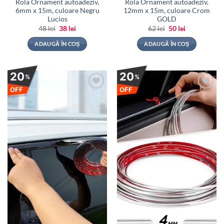
Rola Ornament autoadeziv,
Rola Ornament autoadeziv,
6mm x 15m, culoare Negru
12mm x 15m, culoare Crom
Lucios
GOLD
Prețul
Prețul
Prețul
Prețul
48
lei
38
lei
62
lei
50
lei
inițial
curent
inițial
curent
a
este:
a
este:
ADAUGĂ ÎN COȘ
ADAUGĂ ÎN COȘ
fost:
38 lei.
fost:
50 lei.
48 lei.
62 lei.
20
20
%
%
OFF
OFF
Adauga
Adauga
la
la
favorite
favorite