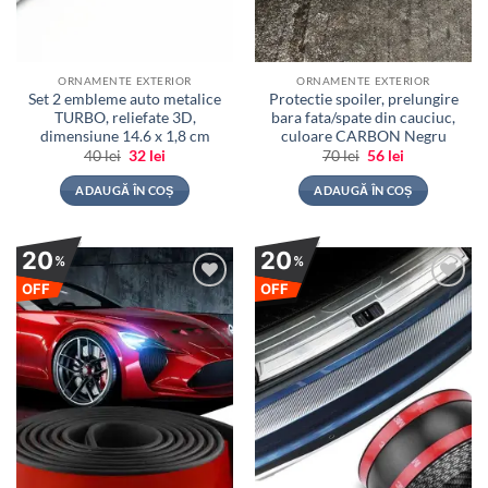
ORNAMENTE EXTERIOR
ORNAMENTE EXTERIOR
Set 2 embleme auto metalice
Protectie spoiler, prelungire
TURBO, reliefate 3D,
bara fata/spate din cauciuc,
dimensiune 14.6 x 1,8 cm
culoare CARBON Negru
Prețul
Prețul
Prețul
Prețul
40
lei
32
lei
70
lei
56
lei
inițial
curent
inițial
curent
a
este:
a
este:
ADAUGĂ ÎN COȘ
ADAUGĂ ÎN COȘ
fost:
32 lei.
fost:
56 lei.
40 lei.
70 lei.
20
20
%
%
OFF
OFF
Adauga
Adauga
la
la
favorite
favorite