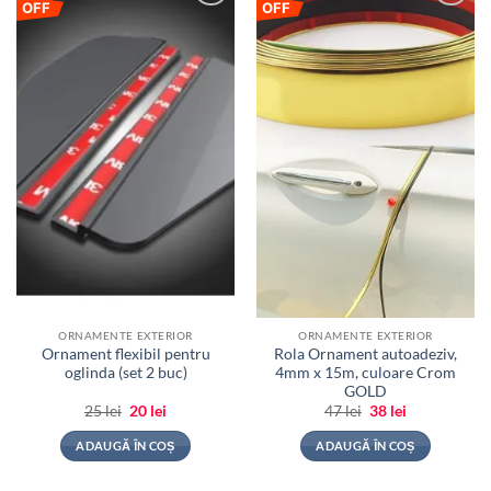
OFF
OFF
Adauga
Adauga
la
la
favorite
favorite
ORNAMENTE EXTERIOR
ORNAMENTE EXTERIOR
Ornament flexibil pentru
Rola Ornament autoadeziv,
oglinda (set 2 buc)
4mm x 15m, culoare Crom
GOLD
Prețul
Prețul
Prețul
Prețul
25
lei
20
lei
47
lei
38
lei
inițial
curent
inițial
curent
a
este:
a
este:
ADAUGĂ ÎN COȘ
ADAUGĂ ÎN COȘ
fost:
20 lei.
fost:
38 lei.
25 lei.
47 lei.