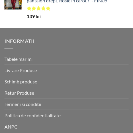
pantalon drept, Rosie în carouri - FIN09
Evaluat la
139
lei
5.00
din 5
INFORMATII
Tabele marimi
Livrare Produse
Schimb produse
Retur Produse
Termeni si conditii
Politica de confidentialitate
ANPC