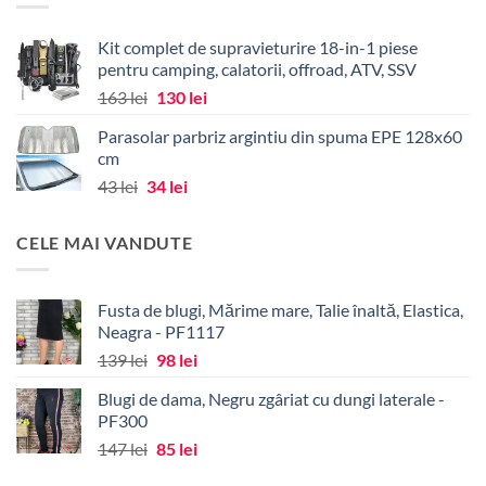
Kit complet de supravieturire 18-in-1 piese
pentru camping, calatorii, offroad, ATV, SSV
Prețul
Prețul
163
lei
130
lei
inițial
curent
Parasolar parbriz argintiu din spuma EPE 128x60
a
este:
cm
fost:
130 lei.
Prețul
Prețul
43
lei
34
lei
163 lei.
inițial
curent
a
este:
CELE MAI VANDUTE
fost:
34 lei.
43 lei.
Fusta de blugi, Mărime mare, Talie înaltă, Elastica,
Neagra - PF1117
Prețul
Prețul
139
lei
98
lei
inițial
curent
Blugi de dama, Negru zgâriat cu dungi laterale -
a
este:
PF300
fost:
98 lei.
Prețul
Prețul
147
lei
85
lei
139 lei.
inițial
curent