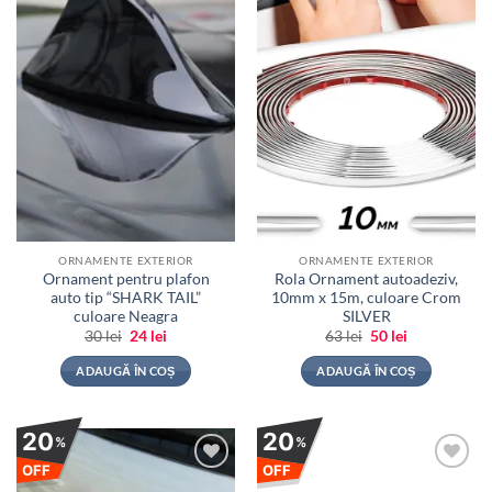
ORNAMENTE EXTERIOR
ORNAMENTE EXTERIOR
Ornament pentru plafon
Rola Ornament autoadeziv,
auto tip “SHARK TAIL”
10mm x 15m, culoare Crom
culoare Neagra
SILVER
Prețul
Prețul
Prețul
Prețul
30
lei
24
lei
63
lei
50
lei
inițial
curent
inițial
curent
a
este:
a
este:
ADAUGĂ ÎN COȘ
ADAUGĂ ÎN COȘ
fost:
24 lei.
fost:
50 lei.
30 lei.
63 lei.
20
20
%
%
OFF
OFF
Adauga
Adauga