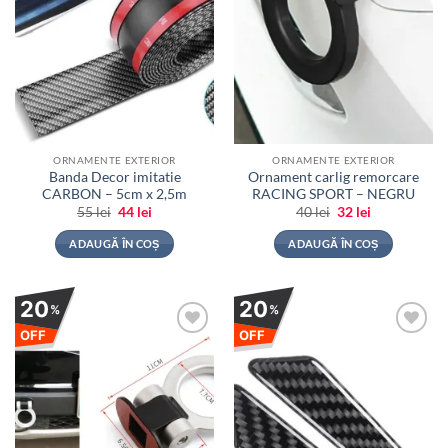
ORNAMENTE EXTERIOR
ORNAMENTE EXTERIOR
Banda Decor imitatie
Ornament carlig remorcare
CARBON – 5cm x 2,5m
RACING SPORT – NEGRU
Prețul
Prețul
Prețul
Prețul
55
lei
44
lei
40
lei
32
lei
inițial
curent
inițial
curent
a
este:
a
este:
ADAUGĂ ÎN COȘ
ADAUGĂ ÎN COȘ
fost:
44 lei.
fost:
32 lei.
55 lei.
40 lei.
20
20
%
%
OFF
OFF
Adauga
Adauga
la
la
favorite
favorite