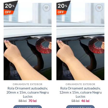
20
20
%
%
OFF
OFF
Adauga
Adauga
la
la
favorite
favorite
ORNAMENTE EXTERIOR
ORNAMENTE EXTERIOR
Rola Ornament autoadeziv,
Rola Ornament autoadeziv,
20mm x 15m, culoare Negru
12mm x 15m, culoare Negru
Lucios
Lucios
Prețul
Prețul
Prețul
Prețul
88
lei
70
lei
58
lei
46
lei
inițial
curent
inițial
curent
a
este:
a
este: