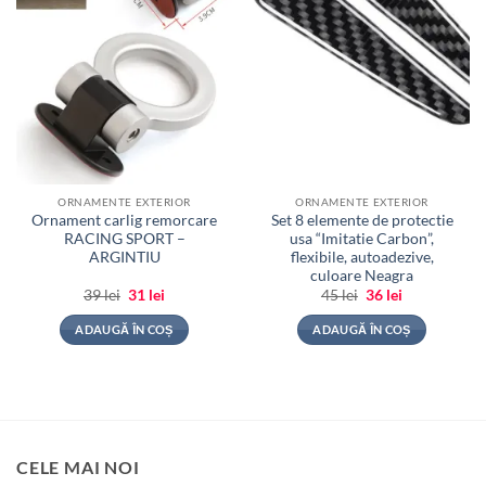
ORNAMENTE EXTERIOR
ORNAMENTE EXTERIOR
Ornament carlig remorcare
Set 8 elemente de protectie
RACING SPORT –
usa “Imitatie Carbon”,
ARGINTIU
flexibile, autoadezive,
culoare Neagra
Prețul
Prețul
Prețul
Prețul
39
lei
31
lei
45
lei
36
lei
inițial
curent
inițial
curent
a
este:
a
este:
ADAUGĂ ÎN COȘ
ADAUGĂ ÎN COȘ
fost:
31 lei.
fost:
36 lei.
39 lei.
45 lei.
CELE MAI NOI