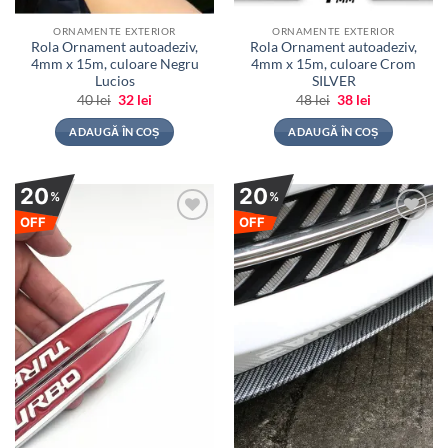
ORNAMENTE EXTERIOR
ORNAMENTE EXTERIOR
Rola Ornament autoadeziv,
Rola Ornament autoadeziv,
4mm x 15m, culoare Negru
4mm x 15m, culoare Crom
Lucios
SILVER
Prețul
Prețul
Prețul
Prețul
40
lei
32
lei
48
lei
38
lei
inițial
curent
inițial
curent
a
este:
a
este:
ADAUGĂ ÎN COȘ
ADAUGĂ ÎN COȘ
fost:
32 lei.
fost:
38 lei.
40 lei.
48 lei.
20
20
%
%
OFF
OFF
Adauga
Adauga
la
la
favorite
favorite