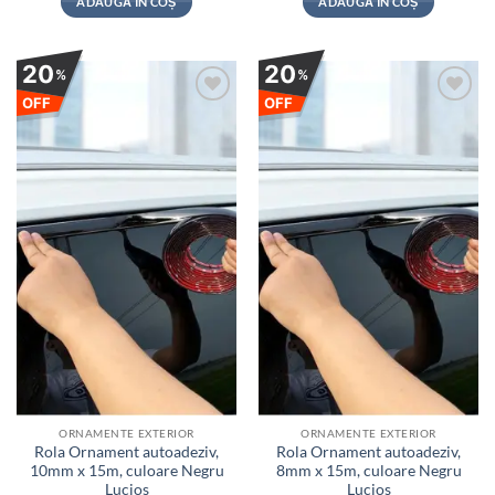
ADAUGĂ ÎN COȘ
ADAUGĂ ÎN COȘ
fost:
70 lei.
fost:
46 lei.
88 lei.
58 lei.
20
20
%
%
OFF
OFF
Adauga
Adauga
la
la
favorite
favorite
ORNAMENTE EXTERIOR
ORNAMENTE EXTERIOR
Rola Ornament autoadeziv,
Rola Ornament autoadeziv,
10mm x 15m, culoare Negru
8mm x 15m, culoare Negru
Lucios
Lucios