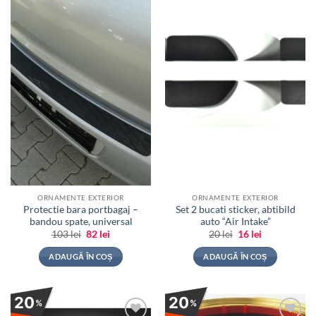
la
la
favorite
favorite
ORNAMENTE EXTERIOR
ORNAMENTE EXTERIOR
Protectie bara portbagaj –
Set 2 bucati sticker, abtibild
bandou spate, universal
auto “Air Intake”
Prețul
Prețul
Prețul
Prețul
103
lei
82
lei
20
lei
16
lei
inițial
curent
inițial
curent
a
este:
a
este:
ADAUGĂ ÎN COȘ
ADAUGĂ ÎN COȘ
fost:
82 lei.
fost:
16 lei.
103 lei.
20 lei.
20
20
%
%