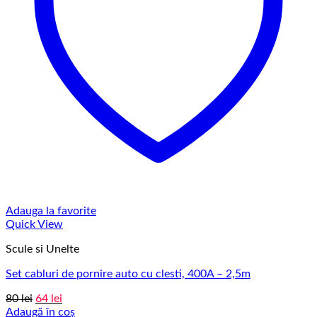
Adauga la favorite
Quick View
Scule si Unelte
Set cabluri de pornire auto cu clesti, 400A – 2,5m
Prețul
Prețul
80
lei
64
lei
inițial
curent
Adaugă în coș