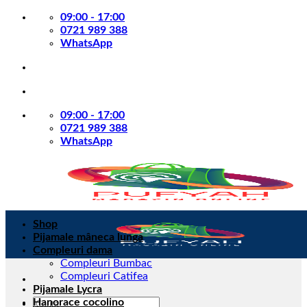
Skip
09:00 - 17:00
to
0721 989 388
content
WhatsApp
09:00 - 17:00
0721 989 388
WhatsApp
Shop
Pijamale mâneca lunga
Compleuri dama
Compleuri Bumbac
Compleuri Catifea
Pijamale Lycra
Caută
Hanorace cocolino