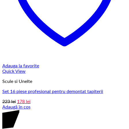
Adauga la favorite
Quick View
Scule si Unelte
Set 16 piese profesional pentru demontat tapiterii
Prețul
Prețul
223
lei
178
lei
inițial
curent
Adaugă în coș
a
este:
fost:
178 lei.
223 lei.