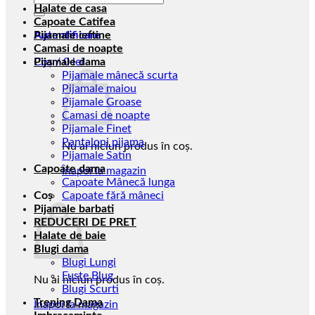
după:
Halate de casa
Capoate Catifea
Autentificare
Pijamale ieftine
Camasi de noapte
Coș /
Pijamale dama
0
lei
Pijamale mânecă scurta
Pijamale maiou
Pijamale Groase
Camasi de noapte
Pijamale Finet
Pantaloni pijama
Nu ai niciun produs în coș.
Pijamale Satin
Capoate dama
Înapoi la magazin
Capoate Mânecă lunga
Coș
Capoate fără mâneci
Pijamale barbati
REDUCERI DE PRET
Halate de baie
Blugi dama
Blugi Lungi
Fuste Blug
Nu ai niciun produs în coș.
Blugi Scurti
Trening Dama
Înapoi la magazin