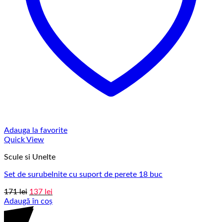
Adauga la favorite
Quick View
Scule si Unelte
Set de surubelnite cu suport de perete 18 buc
Prețul
Prețul
171
lei
137
lei
inițial
curent
Adaugă în coș
a
este:
fost:
137 lei.