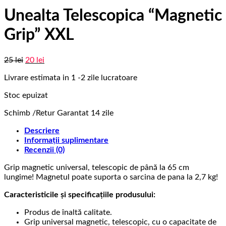
Unealta Telescopica “Magnetic
Grip” XXL
Prețul
Prețul
25
lei
20
lei
inițial
curent
Livrare estimata in 1 -2 zile lucratoare
a
este:
fost:
20 lei.
Stoc epuizat
25 lei.
Schimb /Retur Garantat 14 zile
Descriere
Informații suplimentare
Recenzii (0)
Grip magnetic universal, telescopic de până la 65 cm
lungime! Magnetul poate suporta o sarcina de pana la 2,7 kg!
Caracteristicile și specificațiile produsului:
Produs de înaltă calitate.
Grip universal magnetic, telescopic, cu o capacitate de