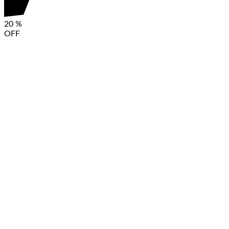
171 lei.
20
%
OFF