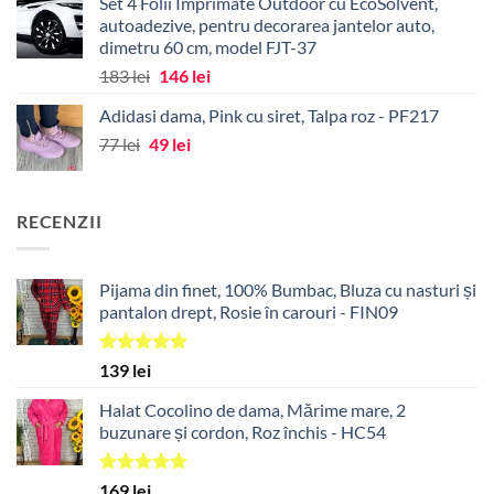
Set 4 Folii Imprimate Outdoor cu EcoSolvent,
autoadezive, pentru decorarea jantelor auto,
dimetru 60 cm, model FJT-37
Prețul
Prețul
183
lei
146
lei
inițial
curent
Adidasi dama, Pink cu siret, Talpa roz - PF217
a
este:
Prețul
Prețul
77
lei
49
fost:
lei
146 lei.
inițial
curent
183 lei.
a
este:
fost:
49 lei.
RECENZII
77 lei.
Pijama din finet, 100% Bumbac, Bluza cu nasturi și
pantalon drept, Rosie în carouri - FIN09
Evaluat la
139
lei
5.00
din 5
Halat Cocolino de dama, Mărime mare, 2
buzunare și cordon, Roz închis - HC54
Evaluat la
169
lei