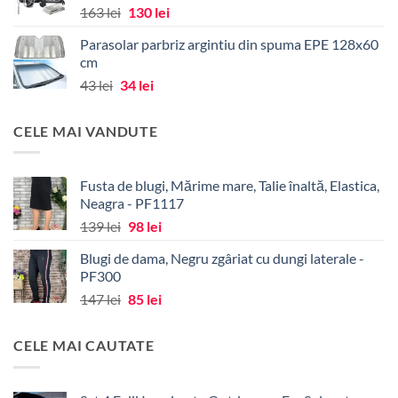
Prețul
Prețul
163
lei
130
lei
inițial
curent
Parasolar parbriz argintiu din spuma EPE 128x60
a
este:
cm
fost:
130 lei.
Prețul
Prețul
43
lei
34
lei
163 lei.
inițial
curent
a
este:
CELE MAI VANDUTE
fost:
34 lei.
43 lei.
Fusta de blugi, Mărime mare, Talie înaltă, Elastica,
Neagra - PF1117
Prețul
Prețul
139
lei
98
lei
inițial
curent
Blugi de dama, Negru zgâriat cu dungi laterale -
a
este:
PF300
fost:
98 lei.
Prețul
Prețul
147
lei
85
lei
139 lei.
inițial
curent
a
este:
CELE MAI CAUTATE
fost:
85 lei.
147 lei.