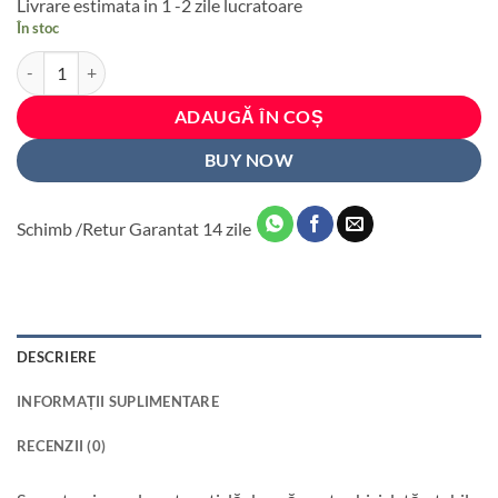
Livrare estimata in 1 -2 zile lucratoare
a
este:
În stoc
fost:
42 lei.
Cantitate Suport de bicicleta pentru sticla de apa CARBON LOOK AG
52 lei.
ADAUGĂ ÎN COȘ
BUY NOW
Schimb /Retur Garantat 14 zile
DESCRIERE
INFORMAȚII SUPLIMENTARE
RECENZII (0)