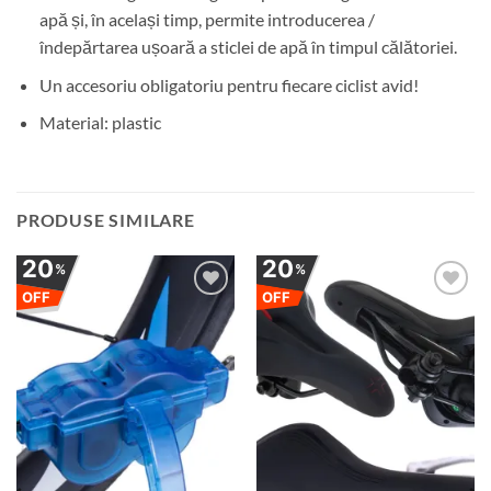
apă și, în același timp, permite introducerea /
îndepărtarea ușoară a sticlei de apă în timpul călătoriei.
Un accesoriu obligatoriu pentru fiecare ciclist avid!
Material: plastic
PRODUSE SIMILARE
20
20
%
%
OFF
OFF
Adauga
Adauga
la
la
favorite
favorite