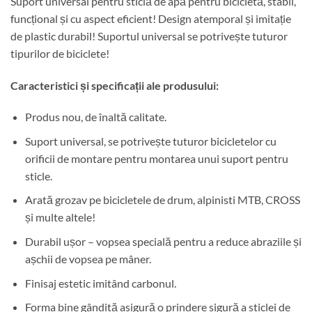
Suport universal pentru sticlă de apă pentru bicicletă, stabil,
funcțional și cu aspect eficient! Design atemporal și imitație
de plastic durabil! Suportul universal se potrivește tuturor
tipurilor de biciclete!
Caracteristici și specificații ale produsului:
Produs nou, de înaltă calitate.
Suport universal, se potrivește tuturor bicicletelor cu
orificii de montare pentru montarea unui suport pentru
sticle.
Arată grozav pe bicicletele de drum, alpinisti MTB, CROSS
și multe altele!
Durabil ușor – vopsea specială pentru a reduce abraziile și
așchii de vopsea pe mâner.
Finisaj estetic imitând carbonul.
Forma bine gândită asigură o prindere sigură a sticlei de