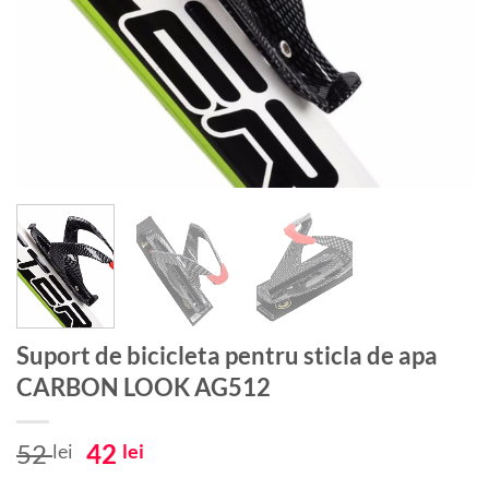
Suport de bicicleta pentru sticla de apa
CARBON LOOK AG512
Prețul
Prețul
52
42
lei
lei
inițial
curent