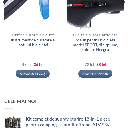
UNELTE SI SUPORTI BICICLETE
UNELTE SI SUPORTI BICICLETE
Instrument de curatare a
Scaun pentru bicicleta
lantului bicicletei
model SPORT, din spuma,
culoare Neagra
Prețul
Prețul
Prețul
Prețul
45
lei
36
lei
72
lei
58
lei
inițial
curent
inițial
curent
a
este:
a
este:
ADAUGĂ ÎN COȘ
ADAUGĂ ÎN COȘ
fost:
36 lei.
fost:
58 lei.
45 lei.
72 lei.
CELE MAI NOI
Kit complet de supravieturire 18-in-1 piese
pentru camping, calatorii, offroad, ATV, SSV