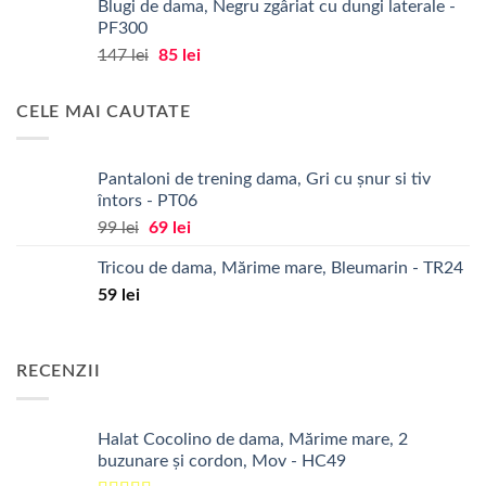
Blugi de dama, Negru zgâriat cu dungi laterale -
a
este:
PF300
fost:
98 lei.
Prețul
Prețul
147
lei
85
lei
139 lei.
inițial
curent
a
este:
CELE MAI CAUTATE
fost:
85 lei.
147 lei.
Pantaloni de trening dama, Gri cu șnur si tiv
întors - PT06
Prețul
Prețul
99
lei
69
lei
inițial
curent
Tricou de dama, Mărime mare, Bleumarin - TR24
a
este:
59
lei
fost:
69 lei.
99 lei.
RECENZII
Halat Cocolino de dama, Mărime mare, 2
buzunare și cordon, Mov - HC49