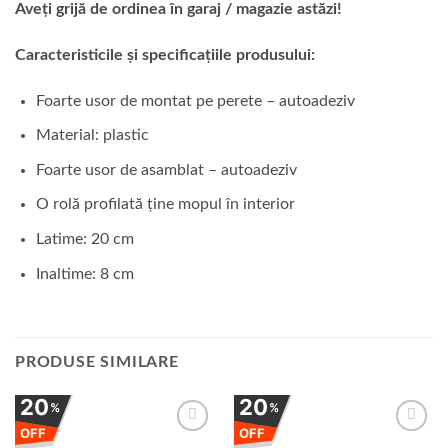
Aveți grijă de ordinea în garaj / magazie astăzi!
Caracteristicile și specificațiile produsului:
Foarte usor de montat pe perete – autoadeziv
Material: plastic
Foarte usor de asamblat – autoadeziv
O rolă profilată ține mopul în interior
Latime: 20 cm
Inaltime: 8 cm
PRODUSE SIMILARE
20
20
%
%
OFF
OFF
Adauga
Adauga