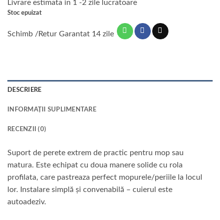
Livrare estimata in 1 -2 zile lucratoare
a
este:
Stoc epuizat
fost:
25 lei.
32 lei.
Schimb /Retur Garantat 14 zile
DESCRIERE
INFORMAȚII SUPLIMENTARE
RECENZII (0)
Suport de perete extrem de practic pentru mop sau
matura. Este echipat cu doua manere solide cu rola
profilata, care pastreaza perfect mopurele/periile la locul
lor. Instalare simplă și convenabilă – cuierul este
autoadeziv.