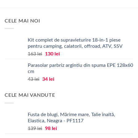
CELE MAI NOI
Kit complet de supravieturire 18-in-1 piese
pentru camping, calatorii, offroad, ATV, SSV
Prețul
Prețul
163
lei
130
lei
inițial
curent
Parasolar parbriz argintiu din spuma EPE 128x60
a
este:
cm
fost:
130 lei.
Prețul
Prețul
43
lei
34
lei
163 lei.
inițial
curent
a
este:
CELE MAI VANDUTE
fost:
34 lei.
43 lei.
Fusta de blugi, Mărime mare, Talie înaltă,
Elastica, Neagra - PF1117
Prețul
Prețul
139
lei
98
lei
inițial
curent