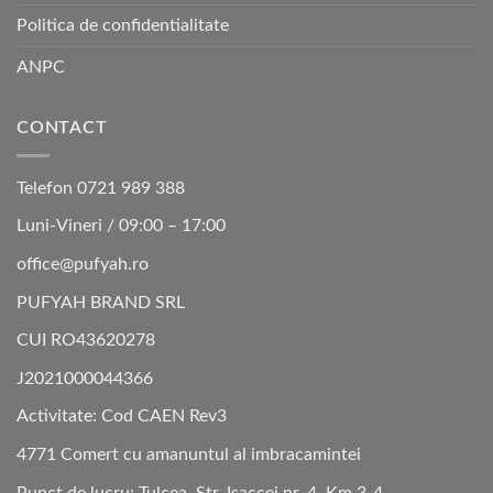
Politica de confidentialitate
ANPC
CONTACT
Telefon 0721 989 388
Luni-Vineri / 09:00 – 17:00
office@pufyah.ro
PUFYAH BRAND SRL
CUI RO43620278
J2021000044366
Activitate: Cod CAEN Rev3
4771 Comert cu amanuntul al imbracamintei
Punct de lucru: Tulcea, Str. Isaccei nr. 4, Km 3-4