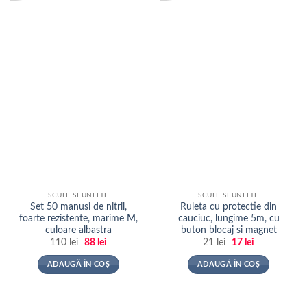
la
la
favorite
favorite
SCULE SI UNELTE
SCULE SI UNELTE
Set 50 manusi de nitril,
Ruleta cu protectie din
foarte rezistente, marime M,
cauciuc, lungime 5m, cu
culoare albastra
buton blocaj si magnet
Prețul
Prețul
Prețul
Prețul
110
lei
88
lei
21
lei
17
lei
inițial
curent
inițial
curent
a
este:
a
este:
ADAUGĂ ÎN COȘ
ADAUGĂ ÎN COȘ
fost:
88 lei.
fost:
17 lei.
110 lei.
21 lei.