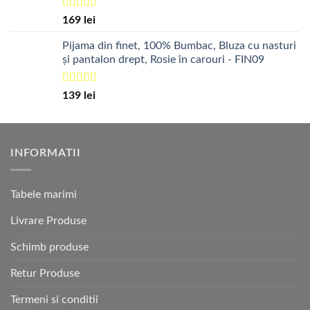
Evaluat la
169
lei
5.00
din 5
Pijama din finet, 100% Bumbac, Bluza cu nasturi
și pantalon drept, Rosie în carouri - FIN09
Evaluat la
139
lei
5.00
din 5
INFORMATII
Tabele marimi
Livrare Produse
Schimb produse
Retur Produse
Termeni si conditii