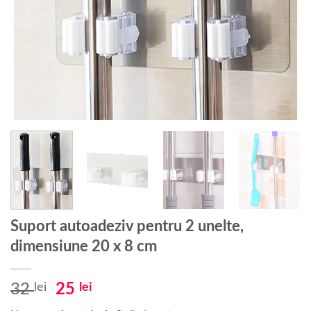
Suport autoadeziv pentru 2 unelte,
dimensiune 20 x 8 cm
Prețul
Prețul
32
lei
25
lei
inițial
curent