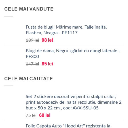
a
este:
CELE MAI VANDUTE
fost:
34 lei.
43 lei.
Fusta de blugi, Mărime mare, Talie înaltă,
Elastica, Neagra - PF1117
Prețul
Prețul
98
lei
139
lei
inițial
curent
Blugi de dama, Negru zgâriat cu dungi laterale -
a
este:
PF300
fost:
98 lei.
Prețul
Prețul
139 lei.
85
lei
147
lei
inițial
curent
a
este:
CELE MAI CAUTATE
fost:
85 lei.
147 lei.
Set 2 stickere decorative pentru stalpii usilor,
print autoadeziv de inalta rezolutie, dimensine 2
buc x 50 x 22 cm , cod: AVX-SSU-05
Prețul
Prețul
60
lei
75
lei
inițial
curent
Folie Capota Auto "Hood Art" rezistenta la
a
este: