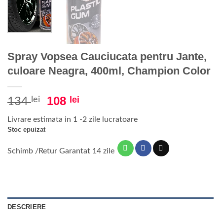
Spray Vopsea Cauciucata pentru Jante,
culoare Neagra, 400ml, Champion Color
Prețul
Prețul
108
lei
lei
134
inițial
curent
Livrare estimata in 1 -2 zile lucratoare
a
este:
Stoc epuizat
fost:
108 lei.
134 lei.
Schimb /Retur Garantat 14 zile
DESCRIERE