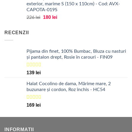
exterior, marime S (150 x 110cm) - Cod: AVX-
fost:
60 lei.
CAPOTA-019S
75 lei.
Prețul
Prețul
180
lei
226
lei
inițial
curent
a
este:
RECENZII
fost:
180 lei.
226 lei.
Pijama din finet, 100% Bumbac, Bluza cu nasturi
și pantalon drept, Rosie în carouri - FIN09
Evaluat la
139
lei
5.00
din 5
Halat Cocolino de dama, Mărime mare, 2
buzunare și cordon, Roz închis - HC54
Evaluat la
169
lei
5.00
din 5
INFORMATII