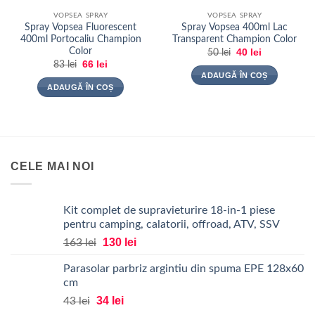
VOPSEA SPRAY
VOPSEA SPRAY
Spray Vopsea Fluorescent
Spray Vopsea 400ml Lac
400ml Portocaliu Champion
Transparent Champion Color
Color
Prețul
Prețul
40
lei
50
lei
inițial
curent
Prețul
Prețul
66
lei
83
lei
a
este:
inițial
curent
ADAUGĂ ÎN COȘ
fost:
40 lei.
a
este:
ADAUGĂ ÎN COȘ
50 lei.
fost:
66 lei.
83 lei.
CELE MAI NOI
Kit complet de supravieturire 18-in-1 piese
pentru camping, calatorii, offroad, ATV, SSV
Prețul
Prețul
130
lei
163
lei
inițial
curent
Parasolar parbriz argintiu din spuma EPE 128x60
a
este:
cm
fost:
130 lei.
Prețul
Prețul
34
163 lei.
lei
43
lei
inițial
curent