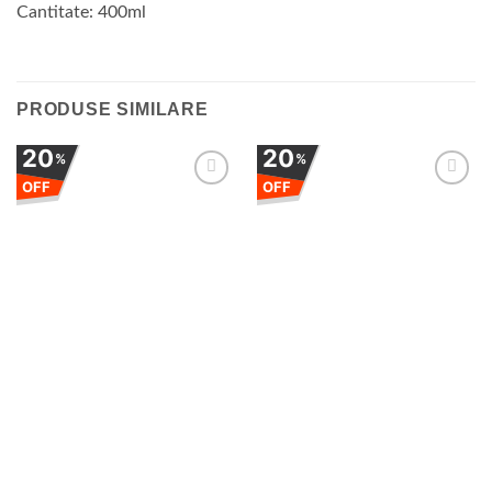
Cantitate: 400ml
PRODUSE SIMILARE
20
20
%
%
OFF
OFF
Adauga
Adauga
la
la
favorite
favorite