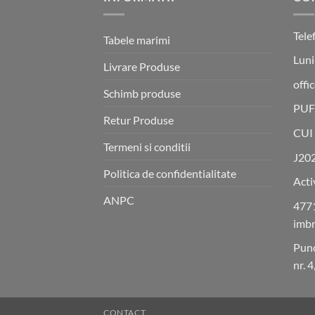
Tele
Tabele marimi
Luni
Livrare Produse
offi
Schimb produse
PUF
Retur Produse
CUI
Termeni si conditii
J20
Politica de confidentialitate
Acti
ANPC
4771
imbr
Punc
nr. 
CONTACT