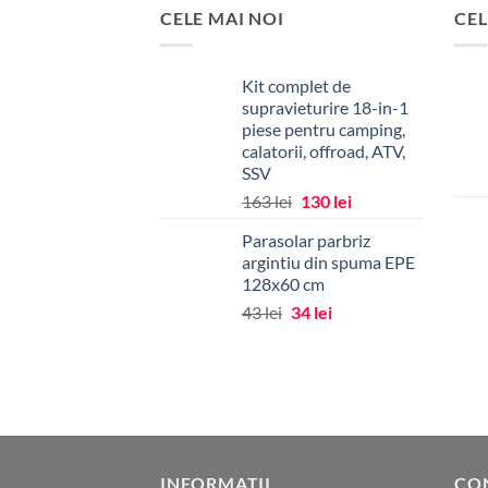
CELE MAI NOI
CEL
Kit complet de
supravieturire 18-in-1
piese pentru camping,
calatorii, offroad, ATV,
SSV
Prețul
Prețul
163
lei
130
lei
inițial
curent
Parasolar parbriz
a
este:
argintiu din spuma EPE
fost:
130 lei.
128x60 cm
163 lei.
Prețul
Prețul
43
lei
34
lei
inițial
curent
a
este:
fost:
34 lei.
43 lei.
INFORMATII
CO