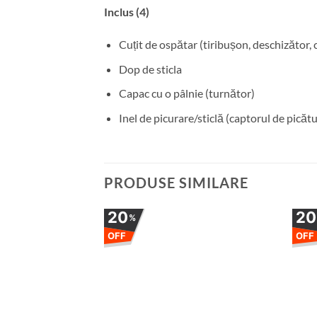
Inclus (4)
Cuțit de ospătar (tiribușon, deschizător, c
Dop de sticla
Capac cu o pâlnie (turnător)
Inel de picurare/sticlă (captorul de picătu
PRODUSE SIMILARE
20
2
%
OFF
OFF
Adauga
la
favorite