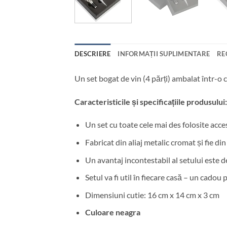
DESCRIERE
INFORMAȚII SUPLIMENTARE
RE
Un set bogat de vin (4 părți) ambalat într-o c
Caracteristicile și specificațiile produsului:
Un set cu toate cele mai des folosite acces
Fabricat din aliaj metalic cromat și fie din 
Un avantaj incontestabil al setului este d
Setul va fi util în fiecare casă – un cadou
Dimensiuni cutie: 16 cm x 14 cm x 3 cm
Culoare neagra