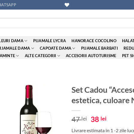
ATSAPP
EURI DAMA
PIJAMALE LYCRA
HANORACE COCOLINO
HALAT
PIJAMALE DAMA
CAPOATE DAMA
PIJAMALE BARBATI
REDU
AMINTE
ALTE CATEGORII
ACCESORII AUTOTURISME
PET S
Set Cadou “Accesor
estetica, culoare
Adauga
la
favorite
Prețul
Prețul
47
38
lei
lei
inițial
curent
Livrare estimata in 1 -2 zile lu
a
este: