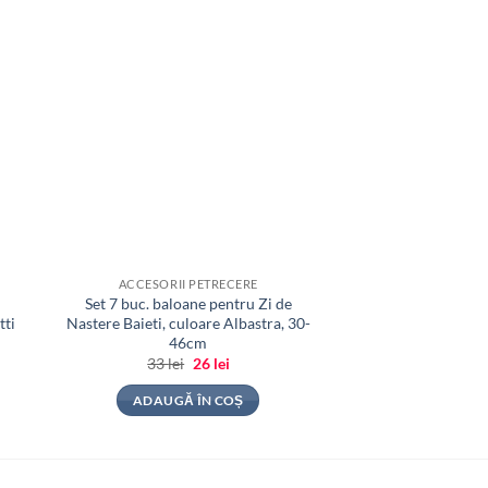
ACCESORII PETRECERE
ACCESORII 
Set 7 buc. baloane pentru Zi de
Set 5 buc. baloane
tti
Nastere Baieti, culoare Albastra, 30-
Multic
46cm
23
lei
i
Prețul
Prețul
33
lei
26
lei
inițial
curent
ADAUGĂ 
f
a
este:
ADAUGĂ ÎN COȘ
2
fost:
26 lei.
33 lei.