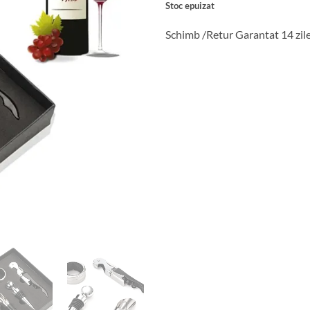
Stoc epuizat
fost:
38 lei.
47 lei.
Schimb /Retur Garantat 14 zil