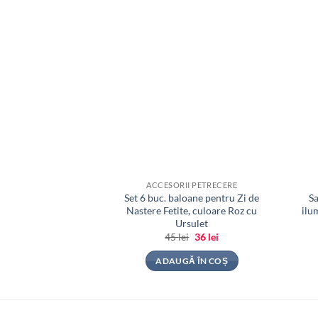
ACCESORII PETRECERE
Set 6 buc. baloane pentru Zi de
Sa
Nastere Fetite, culoare Roz cu
ilu
Ursulet
Prețul
Prețul
45
lei
36
lei
inițial
curent
a
este:
ADAUGĂ ÎN COȘ
fost:
36 lei.
45 lei.