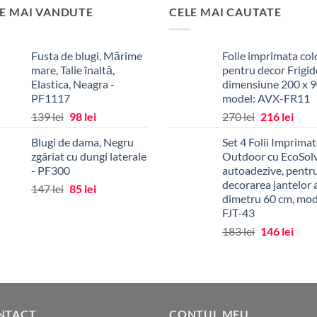
E MAI VANDUTE
CELE MAI CAUTATE
Fusta de blugi, Mărime
Folie imprimata col
mare, Talie înaltă,
pentru decor Frigid
Elastica, Neagra -
dimensiune 200 x 
PF1117
model: AVX-FR11
Prețul
Prețul
Prețul
Prețu
139
lei
98
lei
270
lei
216
lei
inițial
curent
inițial
cure
Blugi de dama, Negru
Set 4 Folii Imprima
a
este:
a
este:
zgâriat cu dungi laterale
Outdoor cu EcoSolv
fost:
98 lei.
fost:
216 l
- PF300
autoadezive, pentr
139 lei.
270 lei.
decorarea jantelor 
Prețul
Prețul
147
lei
85
lei
dimetru 60 cm, mod
inițial
curent
FJT-43
a
este:
Prețul
Prețu
183
lei
146
lei
fost:
85 lei.
inițial
cure
147 lei.
a
este:
fost:
146 l
183 lei.
NTACT
CONTUL MEU