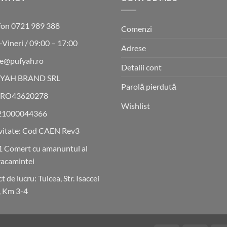
fon 0721 989 388
Comenzi
-Vineri / 09:00 – 17:00
Adrese
ce@pufyah.ro
Detalii cont
YAH BRAND SRL
Parolă pierdută
 RO43620278
Wishlist
21000044366
vitate: Cod CAEN Rev3
 Comert cu amanuntul al
acamintei
t de lucru: Tulcea, Str. Isaccei
4, Km 3-4