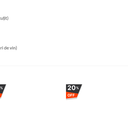
uțit)
ri de vin)
0
20
%
%
OFF
Adauga
Ada
la
la
favorite
favor