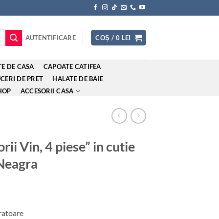
AUTENTIFICARE
COȘ /
0
LEI
E DE CASA
CAPOATE CATIFEA
CERI DE PRET
HALATE DE BAIE
HOP
ACCESORII CASA
ii Vin, 4 piese” in cutie
 Neagra
cratoare