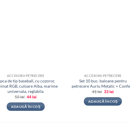
ACCESORII PETRECERE
ACCESORII PETRECERE
pca de tip baseball, cu cozoroc
Set 10 buc. baloane pentru
minat RGB, culoare Alba, marime
petrecere Auriu Metalic + Confe
universala, reglabila
Prețul
Prețul
41
lei
33
lei
inițial
curent
Prețul
Prețul
55
lei
44
lei
a
este:
inițial
curent
ADAUGĂ ÎN COȘ
fost:
33 lei.
a
este:
ADAUGĂ ÎN COȘ
41 lei.
fost:
44 lei.
55 lei.