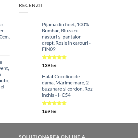
RECENZII
or
Pijama din finet, 100%
er,
Bumbac, Bluza cu
90cm,
nasturi și pantalon
drept, Rosie în carouri -
FIN09
l
nt
te
Evaluat la
139
lei
ent,
ei.
5.00
din 5
u
Halat Cocolino de
auto,
dama, Mărime mare, 2
el
buzunare și cordon, Roz
închis - HC54
l
nt
Evaluat la
169
lei
5.00
din 5
ei.
SOLUTIONAREA ONLINE A