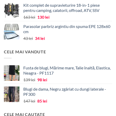
Kit complet de supravieturire 18-in-1 piese
pentru camping, calatorii, offroad, ATV, SSV
Prețul
Prețul
163
lei
130
lei
inițial
curent
Parasolar parbriz argintiu din spuma EPE 128x60
a
este:
cm
fost:
130 lei.
Prețul
Prețul
43
lei
34
lei
163 lei.
inițial
curent
a
este:
CELE MAI VANDUTE
fost:
34 lei.
43 lei.
Fusta de blugi, Mărime mare, Talie înaltă, Elastica,
Neagra - PF1117
Prețul
Prețul
139
lei
98
lei
inițial
curent
Blugi de dama, Negru zgâriat cu dungi laterale -
a
este:
PF300
fost:
98 lei.
Prețul
Prețul
147
lei
85
lei
139 lei.
inițial
curent
a
este:
CELE MAI CAUTATE