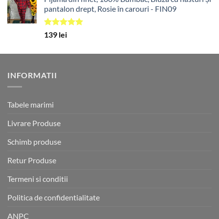
pantalon drept, Rosie în carouri - FIN09
Evaluat la
139
lei
5.00
din 5
INFORMATII
Tabele marimi
Livrare Produse
Schimb produse
Retur Produse
Termeni si conditii
Politica de confidentialitate
ANPC