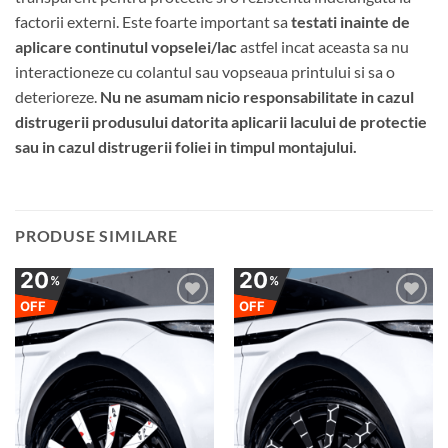
factorii externi. Este foarte important sa
testati inainte de
aplicare continutul vopselei/lac
astfel incat aceasta sa nu
interactioneze cu colantul sau vopseaua printului si sa o
deterioreze.
Nu ne asumam nicio responsabilitate in cazul
distrugerii produsului datorita aplicarii lacului de protectie
sau in cazul distrugerii foliei in timpul montajului.
PRODUSE SIMILARE
20
20
%
%
OFF
OFF
Adauga
Adauga
la
la
favorite
favorite