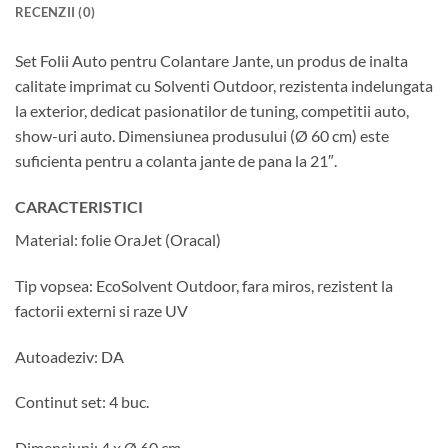
RECENZII (0)
Set Folii Auto pentru Colantare Jante, un produs de inalta
calitate imprimat cu Solventi Outdoor, rezistenta indelungata
la exterior, dedicat pasionatilor de tuning, competitii auto,
show-uri auto. Dimensiunea produsului (Ø 60 cm) este
suficienta pentru a colanta jante de pana la 21″.
CARACTERISTICI
Material: folie OraJet (Oracal)
Tip vopsea: EcoSolvent Outdoor, fara miros, rezistent la
factorii externi si raze UV
Autoadeziv: DA
Continut set: 4 buc.
Dimensiuni: 4 x Ø 60 cm