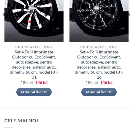
FOLII COLANTARE JANTE
FOLII COLANTARE JANTE
Set 4 Folii Imprimate
Set 4 Folii Imprimate
Outdoor cu EcoSolvent,
Outdoor cu EcoSolvent,
autoadezive, pentru
autoadezive, pentru
decorarea jantelor auto,
decorarea jantelor auto,
dimetru 60 cm, model FJT-
dimetru 60 cm, model FJT-
01
26
Prețul
Prețul
Prețul
Prețul
183
lei
146
lei
183
lei
146
lei
inițial
curent
inițial
curent
a
este:
a
este:
ADAUGĂ ÎN COȘ
ADAUGĂ ÎN COȘ
fost:
146 lei.
fost:
146 lei.
183 lei.
183 lei.
CELE MAI NOI