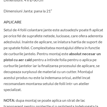
Dimensiuni Janta: pana la 21″
APLICARE
Setul de 4 folii colantare jante este autoadeziv poate fi aplicat
pe orice fel de suprafete netede, lucioase, care ofera aderenta
adezivului. Inainte de aplicare, se inlatura hartia de suport de
pe spatele foliei. Complexitatea montajului difera in functie
de curburile jantelo. Pentru montaj este
absolut necesar un
pistol cu aer cald
pentru a intinde folia pentru o aplica pe
curburile jantelor iar la finalizarea procesului de aplicare, se
decupeaza surplusul de material cu un cutter. Montajul
acestui produs nu este la indemana oricui, astfel incat
recomandam montarea setului de folii intr-un atelier
specializat.
NOTA:
dupa montaj se poate aplica un strat de lac
transparent pentru protectie si o rezistenta indelungata la