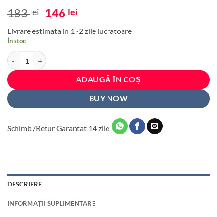
Prețul
Prețul
183
146
lei
lei
inițial
curent
Livrare estimata in 1 -2 zile lucratoare
a
este:
În stoc
fost:
146 lei.
Cantitate Set 4 Folii Imprimate Outdoor cu EcoSolvent, autoadezive, 
183 lei.
ADAUGĂ ÎN COȘ
BUY NOW
Schimb /Retur Garantat 14 zile
DESCRIERE
INFORMAȚII SUPLIMENTARE