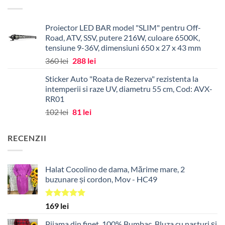
fost:
85 lei.
147 lei.
Proiector LED BAR model "SLIM" pentru Off-
Road, ATV, SSV, putere 216W, culoare 6500K,
tensiune 9-36V, dimensiuni 650 x 27 x 43 mm
Prețul
Prețul
360
lei
288
lei
inițial
curent
Sticker Auto "Roata de Rezerva" rezistenta la
a
este:
intemperii si raze UV, diametru 55 cm, Cod: AVX-
fost:
288 lei.
RR01
360 lei.
Prețul
Prețul
102
lei
81
lei
inițial
curent
a
este:
RECENZII
fost:
81 lei.
102 lei.
Halat Cocolino de dama, Mărime mare, 2
buzunare și cordon, Mov - HC49
Evaluat la
169
lei
5.00
din 5
Pijama din finet, 100% Bumbac, Bluza cu nasturi și