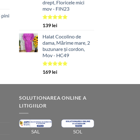
drept, Floricele mici
mov - FIN23
 pini
Evaluat la
139
lei
5.00
din 5
Halat Cocolino de
dama, Mărime mare, 2
buzunare și cordon,
Mov - HC49
Evaluat la
169
lei
5.00
din 5
SOLUTIONAREA ONLINE A
LITIGIILOR
SOL
SAL