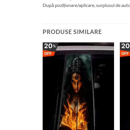
După poziționare/aplicare, surplusul de autoc
PRODUSE SIMILARE
20
2
%
OFF
OFF
Adauga
Adauga
la
la
favorite
favorite