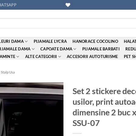
ATSAPP
EURI DAMA
PIJAMALE LYCRA
HANORACE COCOLINO
HALAT
PIJAMALE DAMA
CAPOATE DAMA
PIJAMALE BARBATI
REDU
AMINTE
ALTE CATEGORII
ACCESORII AUTOTURISME
PET S
e Stalp Usa
Set 2 stickere dec
usilor, print autoa
Adauga
la
dimensine 2 buc x
favorite
SSU-07