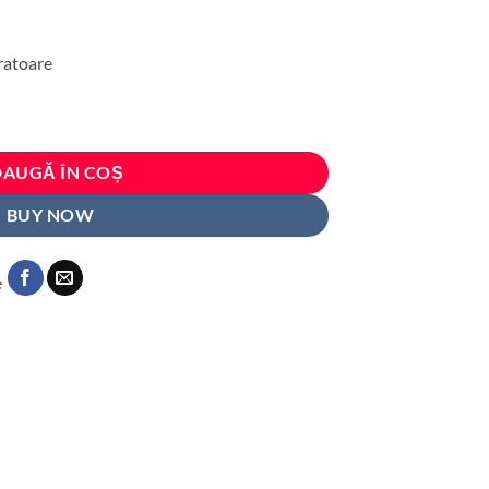
cratoare
e pentru stalpii usilor, print autoadeziv de inalta rezolutie, dimensine 2
AUGĂ ÎN COȘ
BUY NOW
e