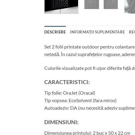
DESCRIERE
INFORMAȚII SUPLIMENTARE
RE
Set 2 folii printate outdoor pentru colantar
netedă. În cazul suprafețelor rugoase, adere
Culorile vizualizate pot fi ușor diferite față
CARACTERISTICI:
Tip folie: OraJet (Oracal)
Tip vopsea: EcoSolvent (fara miros)
Autoadeziv: DA (nu necesită adeziv suplime
DIMENSIUNI:
Dimensiunea printului: 2 buc x 50 x 22 cm