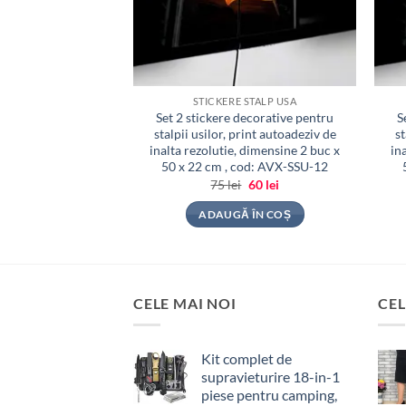
 STALP USA
STICKERE STALP USA
decorative pentru
Set 2 stickere decorative pentru
S
print autoadeziv de
stalpii usilor, print autoadeziv de
st
, dimensine 2 buc x
inalta rezolutie, dimensine 2 buc x
in
cod: AVX-SSU-11
50 x 22 cm , cod: AVX-SSU-12
Prețul
Prețul
Prețul
Prețul
i
60
lei
75
lei
60
lei
inițial
curent
inițial
curent
a
este:
a
este:
 ÎN COȘ
ADAUGĂ ÎN COȘ
fost:
60 lei.
fost:
60 lei.
75 lei.
75 lei.
CELE MAI NOI
CEL
Kit complet de
supravieturire 18-in-1
piese pentru camping,