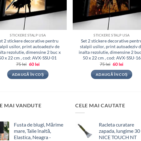
STICKERE STALP USA
STICKERE STALP USA
et 2 stickere decorative pentru
Set 2 stickere decorative pentr
alpii usilor, print autoadeziv de
stalpii usilor, print autoadeziv 
alta rezolutie, dimensine 2 buc x
inalta rezolutie, dimensine 2 buc
50 x 22 cm , cod: AVX-SSU-01
50 x 22 cm , cod: AVX-SSU-16
Prețul
Prețul
Prețul
Prețul
75
lei
60
lei
75
lei
60
lei
inițial
curent
inițial
curent
a
este:
a
este:
ADAUGĂ ÎN COȘ
ADAUGĂ ÎN COȘ
fost:
60 lei.
fost:
60 lei.
75 lei.
75 lei.
E MAI VANDUTE
CELE MAI CAUTATE
Fusta de blugi, Mărime
Racleta curatare
mare, Talie înaltă,
zapada, lungime 30
Elastica, Neagra -
NICE TOUCH NT