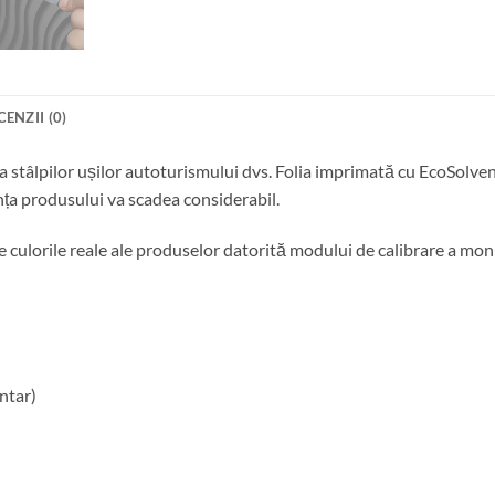
CENZII (0)
ea stâlpilor ușilor autoturismului dvs. Folia imprimată cu EcoSolv
nța produsului va scadea considerabil.
 de culorile reale ale produselor datorită modului de calibrare a moni
ntar)