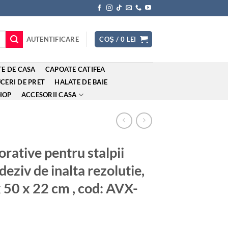
AUTENTIFICARE
COȘ /
0
LEI
E DE CASA
CAPOATE CATIFEA
CERI DE PRET
HALATE DE BAIE
HOP
ACCESORII CASA
orative pentru stalpii
deziv de inalta rezolutie,
 50 x 22 cm , cod: AVX-