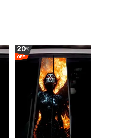
20
%
OFF
uga
Adauga
la
ite
favorite