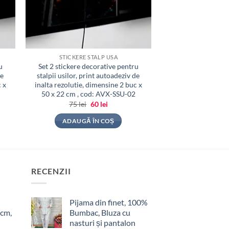
STICKERE STALP USA
u
Set 2 stickere decorative pentru
de
stalpii usilor, print autoadeziv de
 x
inalta rezolutie, dimensine 2 buc x
50 x 22 cm , cod: AVX-SSU-02
Prețul
Prețul
75
lei
60
lei
inițial
curent
a
este:
ADAUGĂ ÎN COȘ
fost:
60 lei.
75 lei.
RECENZII
Pijama din finet, 100%
 cm,
Bumbac, Bluza cu
nasturi și pantalon