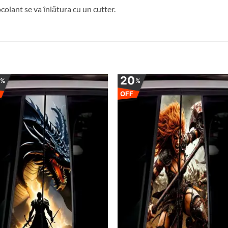
olant se va înlătura cu un cutter.
0
20
%
%
OFF
Adauga
Ada
la
la
favorite
favor