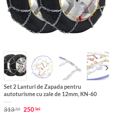
Set 2 Lanturi de Zapada pentru
autoturisme cu zale de 12mm, KN-60
Prețul
Prețul
313
250
lei
lei