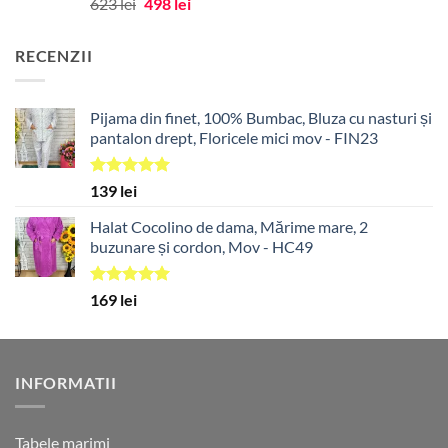
Prețul
Prețul
623
lei
498
lei
inițial
curent
a
este:
RECENZII
fost:
498 lei.
623 lei.
Pijama din finet, 100% Bumbac, Bluza cu nasturi și
pantalon drept, Floricele mici mov - FIN23
Evaluat la
139
lei
5.00
din 5
Halat Cocolino de dama, Mărime mare, 2
buzunare și cordon, Mov - HC49
Evaluat la
169
lei
5.00
din 5
INFORMATII
Tabele marimi