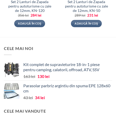
Set 2 Lanturi de Zapada
Set 2 Lanturi de Zapada
pentru autoturisme cu zale
pentru autoturisme cu zale
de 12mm, KN-120
de 12mm, KN-50
Prețul
Prețul
Prețul
Prețul
356
lei
284
lei
289
lei
231
lei
inițial
curent
inițial
curent
a
este:
a
este:
ADAUGĂ ÎN COȘ
ADAUGĂ ÎN COȘ
fost:
284 lei.
fost:
231 lei.
356 lei.
289 lei.
CELE MAI NOI
Kit complet de supravieturire 18-in-1 piese
pentru camping, calatorii, offroad, ATV, SSV
Prețul
Prețul
163
lei
130
lei
inițial
curent
Parasolar parbriz argintiu din spuma EPE 128x60
a
este:
cm
fost:
130 lei.
Prețul
Prețul
43
lei
34
lei
163 lei.
inițial
curent
a
este:
CELE MAI VANDUTE
fost:
34 lei.