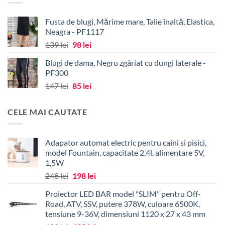
43 lei.
Fusta de blugi, Mărime mare, Talie înaltă, Elastica,
Neagra - PF1117
Prețul
Prețul
139
lei
98
lei
inițial
curent
Blugi de dama, Negru zgâriat cu dungi laterale -
a
este:
PF300
fost:
98 lei.
Prețul
Prețul
147
lei
85
lei
139 lei.
inițial
curent
a
este:
CELE MAI CAUTATE
fost:
85 lei.
147 lei.
Adapator automat electric pentru caini si pisici,
model Fountain, capacitate 2,4l, alimentare 5V,
1,5W
Prețul
Prețul
248
lei
198
lei
inițial
curent
Proiector LED BAR model "SLIM" pentru Off-
a
este:
Road, ATV, SSV, putere 378W, culoare 6500K,
fost:
198 lei.
tensiune 9-36V, dimensiuni 1120 x 27 x 43 mm
248 lei.