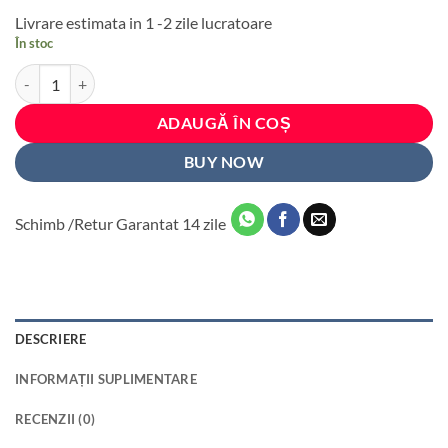
inițial
curent
Livrare estimata in 1 -2 zile lucratoare
a
este:
În stoc
fost:
250 lei.
Cantitate Set 2 Lanturi de Zapada pentru autoturisme cu zale de 12m
313 lei.
ADAUGĂ ÎN COȘ
BUY NOW
Schimb /Retur Garantat 14 zile
DESCRIERE
INFORMAȚII SUPLIMENTARE
RECENZII (0)