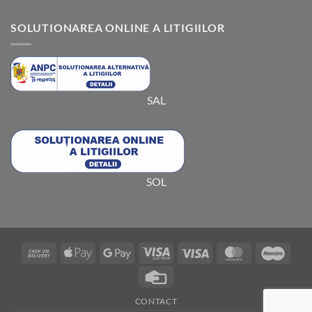
SOLUTIONAREA ONLINE A LITIGIILOR
SAL
SOL
Cash
Apple
Google
Visa
Visa
MasterCard
Maes
On
Pay
Pay
Electron
Credit
Delivery
Card
CONTACT