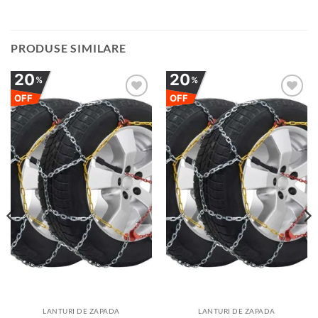
PRODUSE SIMILARE
20
20
%
%
OFF
OFF
Adauga
Adauga
la
la
favorite
favorite
LANTURI DE ZAPADA
LANTURI DE ZAPADA