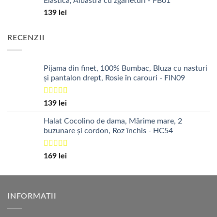
Elastica, Albastra cu zgârieturi - FB01
fost:
40 lei.
139
lei
50 lei.
RECENZII
Pijama din finet, 100% Bumbac, Bluza cu nasturi
și pantalon drept, Rosie în carouri - FIN09
Evaluat la
139
lei
5.00
din 5
Halat Cocolino de dama, Mărime mare, 2
buzunare și cordon, Roz închis - HC54
Evaluat la
169
lei
5.00
din 5
INFORMATII