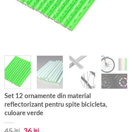
Set 12 ornamente din material
reflectorizant pentru spite bicicleta,
culoare verde
Prețul
Prețul
45
lei
36
lei