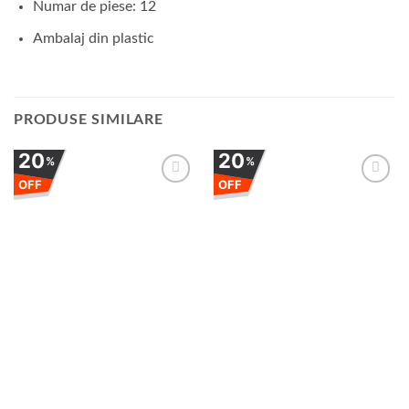
Numar de piese: 12
Ambalaj din plastic
PRODUSE SIMILARE
20
20
%
%
OFF
OFF
Adauga
Adauga
la
la
favorite
favorite