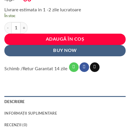
inițial
curent
Livrare estimata in 1 -2 zile lucratoare
a
este:
În stoc
fost:
36 lei.
Cantitate Set 12 ornamente din material reflectorizant pentru spite bici
45 lei.
ADAUGĂ ÎN COȘ
BUY NOW
Schimb /Retur Garantat 14 zile
DESCRIERE
INFORMAȚII SUPLIMENTARE
RECENZII (0)