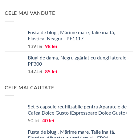
inițial
curent
a
este:
CELE MAI VANDUTE
fost:
34 lei.
43 lei.
Fusta de blugi, Mărime mare, Talie înaltă,
Elastica, Neagra - PF1117
Prețul
Prețul
139
lei
98
lei
inițial
curent
Blugi de dama, Negru zgâriat cu dungi laterale -
a
este:
PF300
fost:
98 lei.
Prețul
Prețul
147
lei
85
lei
139 lei.
inițial
curent
a
este:
CELE MAI CAUTATE
fost:
85 lei.
147 lei.
Set 5 capsule reutilizabile pentru Aparatele de
Cafea Dolce Gusto (Espressoare Dolce Gusto)
Prețul
Prețul
50
lei
40
lei
inițial
curent
Fusta de blugi, Mărime mare, Talie înaltă,
a
este: