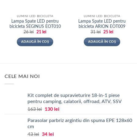
LUMINI LED BICICLETA
LUMINI LED BICICLETA
Lampa Spate LED pentru
Lampa Spate LED pentru
bicicleta SEGINUS EOT010
bicicleta ARION EOT009
Prețul
Prețul
Prețul
Prețul
26
lei
21
lei
31
lei
25
lei
inițial
curent
inițial
curent
a
este:
a
este:
ADAUGĂ ÎN COȘ
ADAUGĂ ÎN COȘ
fost:
21 lei.
fost:
25 lei.
26 lei.
31 lei.
CELE MAI NOI
Kit complet de supravieturire 18-in-1 piese
pentru camping, calatorii, offroad, ATV, SSV
Prețul
Prețul
163
lei
130
lei
inițial
curent
Parasolar parbriz argintiu din spuma EPE 128x60
a
este:
cm
fost:
130 lei.
Prețul
Prețul
43
lei
34
lei
163 lei.