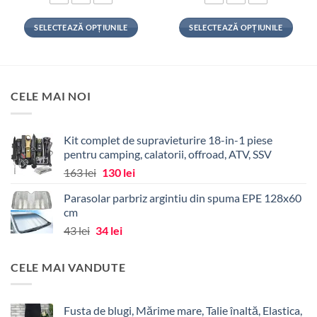
SELECTEAZĂ OPȚIUNILE
SELECTEAZĂ OPȚIUNILE
Acest
Acest
produs
produs
are
are
mai
mai
CELE MAI NOI
multe
multe
variații.
variații.
Opțiunile
Opțiunile
Kit complet de supravieturire 18-in-1 piese
pot
pot
pentru camping, calatorii, offroad, ATV, SSV
fi
fi
Prețul
Prețul
163
lei
130
lei
alese
alese
inițial
curent
în
în
Parasolar parbriz argintiu din spuma EPE 128x60
a
este:
pagina
pagina
cm
fost:
130 lei.
produsului.
produsului.
Prețul
Prețul
43
lei
34
lei
163 lei.
inițial
curent
a
este:
CELE MAI VANDUTE
fost:
34 lei.
43 lei.
Fusta de blugi, Mărime mare, Talie înaltă, Elastica,