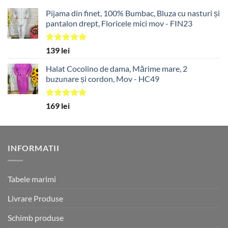
Pijama din finet, 100% Bumbac, Bluza cu nasturi și
pantalon drept, Floricele mici mov - FIN23
Evaluat la
139
lei
5.00
din 5
Halat Cocolino de dama, Mărime mare, 2
buzunare și cordon, Mov - HC49
Evaluat la
169
lei
5.00
din 5
INFORMATII
Tabele marimi
Livrare Produse
Schimb produse