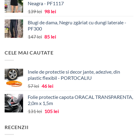
Neagra - PF1117
Prețul
Prețul
139
lei
98
lei
inițial
curent
Blugi de dama, Negru zgâriat cu dungi laterale -
a
este:
PF300
fost:
98 lei.
Prețul
Prețul
147
lei
85
lei
139 lei.
inițial
curent
a
este:
CELE MAI CAUTATE
fost:
85 lei.
147 lei.
Inele de protectie si decor jante, adezive, din
plastic flexibil - PORTOCALIU
Prețul
Prețul
57
lei
46
lei
inițial
curent
Folie protectie capota ORACAL TRANSPARENTA,
a
este:
2,0m x 1,5m
fost:
46 lei.
Prețul
Prețul
131
lei
105
lei
57 lei.
inițial
curent
a
este:
RECENZII
fost:
105 lei.
131 lei.