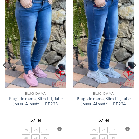
Adauga
Adauga
la
la
favorite
favorite
BLUGI DAMA
BLUGI DAMA
Blugi de dama, Slim Fit, Talie
Blugi de dama, Slim Fit, Talie
joasa, Albastri – PF223
joasa, Albastri – PF224
57
lei
57
lei
25
26
27
25
26
27
28
29
30
28
29
30