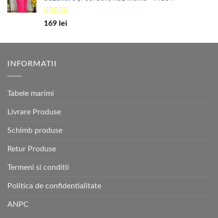
Evaluat la
169
lei
5.00
din 5
INFORMATII
Tabele marimi
Livrare Produse
Schimb produse
Retur Produse
Termeni si conditii
Politica de confidentialitate
ANPC