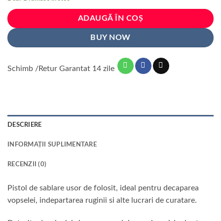
fost:
192 lei.
240 lei.
ADAUGĂ ÎN COȘ
BUY NOW
Schimb /Retur Garantat 14 zile
DESCRIERE
INFORMAȚII SUPLIMENTARE
RECENZII (0)
Pistol de sablare usor de folosit, ideal pentru decaparea
vopselei, indepartarea ruginii si alte lucrari de curatare.