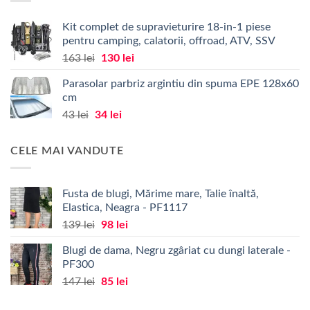
Kit complet de supravieturire 18-in-1 piese
pentru camping, calatorii, offroad, ATV, SSV
Prețul
Prețul
163
lei
130
lei
inițial
curent
Parasolar parbriz argintiu din spuma EPE 128x60
a
este:
cm
fost:
130 lei.
Prețul
Prețul
43
lei
34
lei
163 lei.
inițial
curent
a
este:
CELE MAI VANDUTE
fost:
34 lei.
43 lei.
Fusta de blugi, Mărime mare, Talie înaltă,
Elastica, Neagra - PF1117
Prețul
Prețul
139
lei
98
lei
inițial
curent
Blugi de dama, Negru zgâriat cu dungi laterale -
a
este:
PF300
fost:
98 lei.
Prețul
Prețul
147
lei
85
lei
139 lei.
inițial
curent