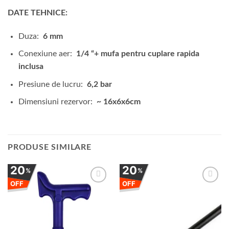
DATE TEHNICE:
Duza:
6 mm
Conexiune aer:
1/4 “+ mufa pentru cuplare rapida
inclusa
Presiune de lucru:
6,2 bar
Dimensiuni rezervor:
~ 16x6x6cm
PRODUSE SIMILARE
20
20
%
%
OFF
OFF
Adauga
Adauga
la
la
favorite
favorite