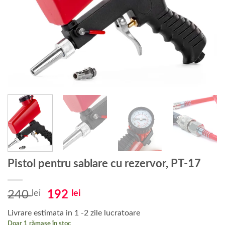
Pistol pentru sablare cu rezervor, PT-17
Prețul
Prețul
240
lei
192
lei
inițial
curent
Livrare estimata in 1 -2 zile lucratoare
a
este:
Doar 1 rămase în stoc