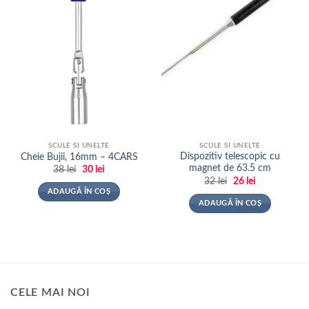
SCULE SI UNELTE
SCULE SI UNELTE
Dispozitiv telescopic cu
Cheie Bujii, 16mm – 4CARS
magnet de 63.5 cm
Prețul
Prețul
38
lei
30
lei
inițial
curent
Prețul
Prețul
32
lei
26
lei
a
este:
inițial
curent
ADAUGĂ ÎN COȘ
fost:
30 lei.
a
este:
ADAUGĂ ÎN COȘ
38 lei.
fost:
26 lei.
32 lei.
CELE MAI NOI