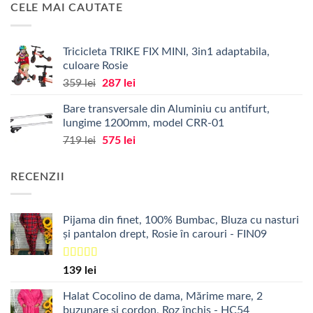
a
este:
CELE MAI CAUTATE
fost:
85 lei.
147 lei.
Tricicleta TRIKE FIX MINI, 3in1 adaptabila,
culoare Rosie
Prețul
Prețul
359
lei
287
lei
inițial
curent
Bare transversale din Aluminiu cu antifurt,
a
este:
lungime 1200mm, model CRR-01
fost:
287 lei.
Prețul
Prețul
719
lei
575
lei
359 lei.
inițial
curent
a
este:
RECENZII
fost:
575 lei.
719 lei.
Pijama din finet, 100% Bumbac, Bluza cu nasturi
și pantalon drept, Rosie în carouri - FIN09
Evaluat la
139
lei
5.00
din 5
Halat Cocolino de dama, Mărime mare, 2
buzunare și cordon, Roz închis - HC54