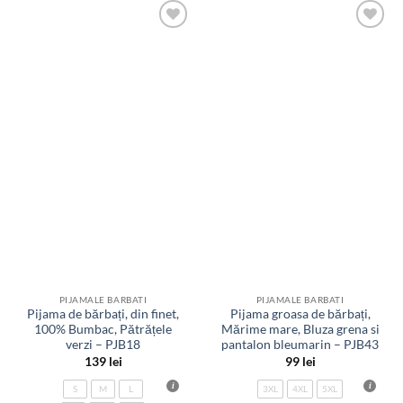
Adauga
Adauga
la
la
favorite
favorite
PIJAMALE BARBATI
PIJAMALE BARBATI
Pijama de bărbați, din finet,
Pijama groasa de bărbați,
100% Bumbac, Pătrățele
Mărime mare, Bluza grena si
verzi – PJB18
pantalon bleumarin – PJB43
139
lei
99
lei
S
M
L
3XL
4XL
5XL