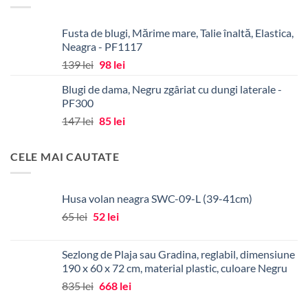
43 lei.
Fusta de blugi, Mărime mare, Talie înaltă, Elastica,
Neagra - PF1117
Prețul
Prețul
139
lei
98
lei
inițial
curent
Blugi de dama, Negru zgâriat cu dungi laterale -
a
este:
PF300
fost:
98 lei.
Prețul
Prețul
147
lei
85
lei
139 lei.
inițial
curent
a
este:
CELE MAI CAUTATE
fost:
85 lei.
147 lei.
Husa volan neagra SWC-09-L (39-41cm)
Prețul
Prețul
65
lei
52
lei
inițial
curent
a
este:
Sezlong de Plaja sau Gradina, reglabil, dimensiune
fost:
52 lei.
190 x 60 x 72 cm, material plastic, culoare Negru
65 lei.
Prețul
Prețul
835
lei
668
lei
inițial
curent