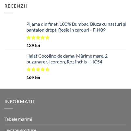
a
este:
RECENZII
fost:
668 lei.
835 lei.
Pijama din finet, 100% Bumbac, Bluza cu nasturi și
pantalon drept, Rosie în carouri - FIN09
Evaluat la
139
lei
5.00
din 5
Halat Cocolino de dama, Mărime mare, 2
buzunare și cordon, Roz închis - HC54
Evaluat la
169
lei
5.00
din 5
INFORMATII
Tabele marimi
Livrare Produse