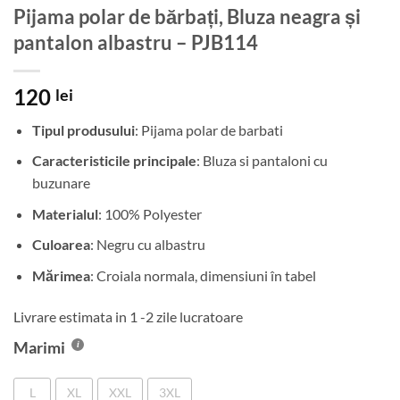
Pijama polar de bărbați, Bluza neagra și
pantalon albastru – PJB114
120
lei
Tipul produsului
: Pijama polar de barbati
Caracteristicile principale
: Bluza si pantaloni cu
buzunare
Materialul
: 100% Polyester
Culoarea
: Negru cu albastru
Mărimea
: Croiala normala, dimensiuni în tabel
Livrare estimata in 1 -2 zile lucratoare
Marimi
L
XL
XXL
3XL