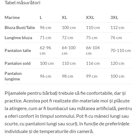
Tabel măsurători
Marime
L
XL
XXL
3XL
Bluza Bust/Talie
96 cm
100 cm
110 cm
112 cm
Lungime bluza
71 cm
72 cm
75 cm
76 cm
62-96
64-100
66-104
Pantalon talie
70-110 cm
cm
cm
cm
Pantalon sold
100 cm
110 cm
116 cm
120 cm
Pantalon
96 cm
98 cm
99 cm
100 cm
lungime
Pijamalele pentru bărbați trebuie să fie confortabile, dar și
practice. Acestea pot fi realizate din materiale moi și plăcute
la atingere, cum ar fi bumbacul sau mătasea artificială, pentru
a oferi confort în timpul somnului. Pot fi cu mâneci lungi sau
scurte, cu pantaloni lungi sau scurți, în funcție de preferințele
individuale și de temperaturile din cameră.