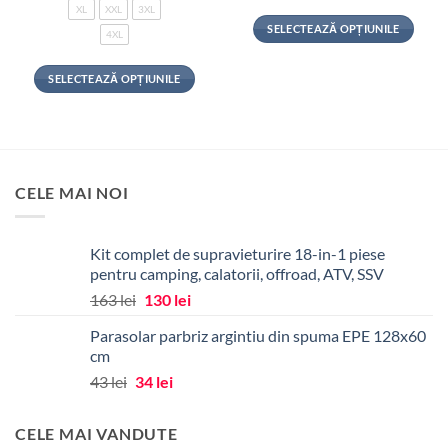
XL
XXL
3XL
SELECTEAZĂ OPȚIUNILE
4XL
Acest
produs
SELECTEAZĂ OPȚIUNILE
are
Acest
mai
produs
multe
are
variații.
mai
Opțiunile
multe
CELE MAI NOI
pot
variații.
fi
Opțiunile
alese
pot
Kit complet de supravieturire 18-in-1 piese
în
fi
pentru camping, calatorii, offroad, ATV, SSV
pagina
alese
Prețul
Prețul
163
lei
130
lei
produsului.
în
inițial
curent
pagina
Parasolar parbriz argintiu din spuma EPE 128x60
a
este:
produsului.
cm
fost:
130 lei.
Prețul
Prețul
43
lei
34
lei
163 lei.
inițial
curent
a
este:
CELE MAI VANDUTE
fost:
34 lei.