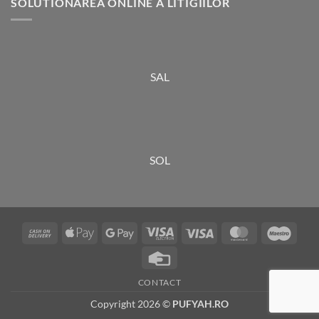
SOLUTIONAREA ONLINE A LITIGIILOR
SAL
SOL
Cash
Apple
Google
Visa
Visa
MasterCard
Maes
On
Pay
Pay
Electron
Credit
Delivery
Card
CONTACT
Copyright 2026 ©
PUFYAH.RO