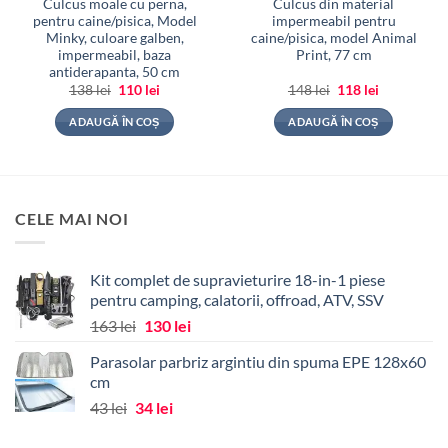
Culcus moale cu perna,
Culcus din material
pentru caine/pisica, Model
impermeabil pentru
Minky, culoare galben,
caine/pisica, model Animal
impermeabil, baza
Print, 77 cm
antiderapanta, 50 cm
Prețul
Prețul
Prețul
Prețul
138
lei
110
lei
148
lei
118
lei
inițial
curent
inițial
curent
a
este:
a
este:
ADAUGĂ ÎN COȘ
ADAUGĂ ÎN COȘ
fost:
110 lei.
fost:
118 lei.
138 lei.
148 lei.
CELE MAI NOI
Kit complet de supravieturire 18-in-1 piese
pentru camping, calatorii, offroad, ATV, SSV
Prețul
Prețul
163
lei
130
lei
inițial
curent
Parasolar parbriz argintiu din spuma EPE 128x60
a
este:
cm
fost:
130 lei.
Prețul
Prețul
43
lei
34
lei
163 lei.
inițial
curent