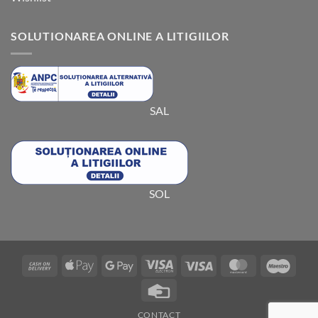
SOLUTIONAREA ONLINE A LITIGIILOR
SAL
SOL
Cash
Apple
Google
Visa
Visa
MasterCard
Maes
On
Pay
Pay
Electron
Credit
Delivery
Card
CONTACT