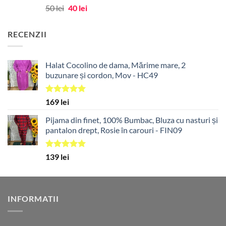
Prețul
Prețul
50
lei
40
lei
inițial
curent
a
este:
RECENZII
fost:
40 lei.
50 lei.
Halat Cocolino de dama, Mărime mare, 2
buzunare și cordon, Mov - HC49
Evaluat la
169
lei
5.00
din 5
Pijama din finet, 100% Bumbac, Bluza cu nasturi și
pantalon drept, Rosie în carouri - FIN09
Evaluat la
139
lei
5.00
din 5
INFORMATII