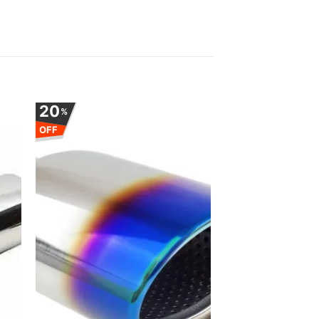
20
%
OFF
uga
Adauga
la
ite
favorite