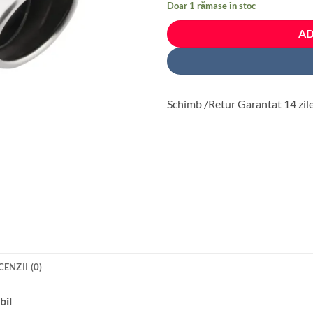
Doar 1 rămase în stoc
fost:
103 le
128 lei.
AD
Schimb /Retur Garantat 14 zil
CENZII (0)
bil