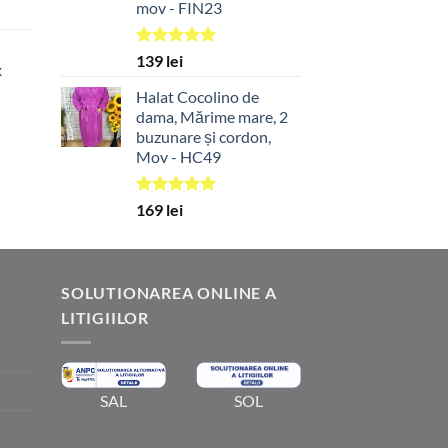
mov - FIN23
t
Evaluat la
139
lei
x
5.00
din 5
Halat Cocolino de
dama, Mărime mare, 2
buzunare și cordon,
Mov - HC49
Evaluat la
169
lei
5.00
din 5
SOLUTIONAREA ONLINE A
LITIGIILOR
SOL
SAL