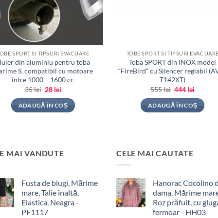
OBE SPORT SI TIPSURI EVACUARE
TOBE SPORT SI TIPSURI EVACUAR
luier din aluminiu pentru toba
Toba SPORT din INOX model
rime S, compatibil cu motoare
“FireBird” cu Silencer reglabil (
intre 1000 – 1600 cc
T142XT)
Prețul
Prețul
Prețul
Prețul
35
lei
28
lei
555
lei
444
lei
inițial
curent
inițial
curent
a
este:
a
este:
ADAUGĂ ÎN COȘ
ADAUGĂ ÎN COȘ
fost:
28 lei.
fost:
444 lei.
35 lei.
555 lei.
E MAI VANDUTE
CELE MAI CAUTATE
Fusta de blugi, Mărime
Hanorac Cocolino 
mare, Talie înaltă,
dama, Mărime mare
Elastica, Neagra -
Roz prăfuit, cu gluga
PF1117
fermoar - HH03