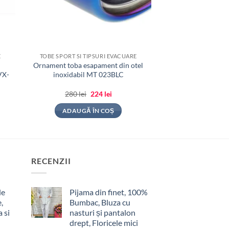
E
TOBE SPORT SI TIPSURI EVACUARE
Ornament toba esapament din otel
AVX-
inoxidabil MT 023BLC
Prețul
Prețul
280
lei
224
lei
inițial
curent
a
este:
ADAUGĂ ÎN COȘ
fost:
224 lei.
280 lei.
RECENZII
de
Pijama din finet, 100%
,
Bumbac, Bluza cu
 si
nasturi și pantalon
drept, Floricele mici