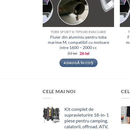
TIPSURI EVACUARE
TOBE SPORT SI TIPSURI EVACUARE
T
sapament din otel
Fluier din aluminiu pentru toba
F
 007BC – FUMURIU
marime M, compatibil cu motoare
ma
intre 1600 – 2000 cc
Prețul
Prețul
Prețul
Prețul
i
128
lei
33
lei
26
lei
inițial
curent
inițial
curent
a
este:
a
este:
 ÎN COȘ
ADAUGĂ ÎN COȘ
fost:
128 lei.
fost:
26 lei.
160 lei.
33 lei.
CELE MAI NOI
CEL
Kit complet de
supravieturire 18-in-1
piese pentru camping,
calatorii, offroad, ATV,