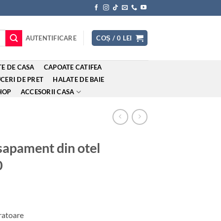
AUTENTIFICARE
COȘ /
0
LEI
E DE CASA
CAPOATE CATIFEA
CERI DE PRET
HALATE DE BAIE
HOP
ACCESORII CASA
apament din otel
0
l
t
cratoare