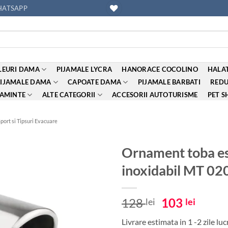
ATSAPP
EURI DAMA
PIJAMALE LYCRA
HANORACE COCOLINO
HALAT
PIJAMALE DAMA
CAPOATE DAMA
PIJAMALE BARBATI
REDU
AMINTE
ALTE CATEGORII
ACCESORII AUTOTURISME
PET S
port si Tipsuri Evacuare
Ornament toba es
inoxidabil MT 02
Adauga
la
favorite
Prețul
Prețu
128
103
lei
lei
inițial
curen
Livrare estimata in 1 -2 zile lu
a
este: