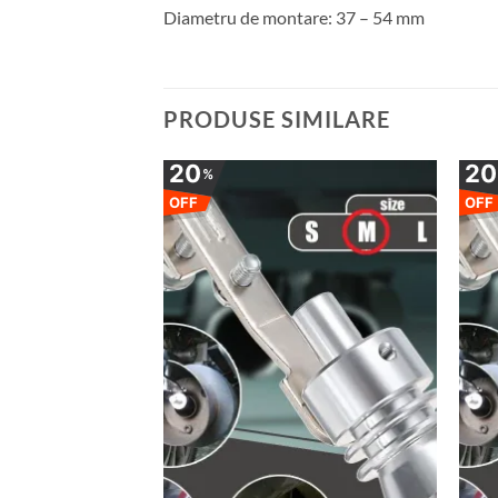
Diametru de montare: 37 – 54 mm
PRODUSE SIMILARE
20
2
%
OFF
OFF
Adauga
Adauga
la
la
favorite
favorite