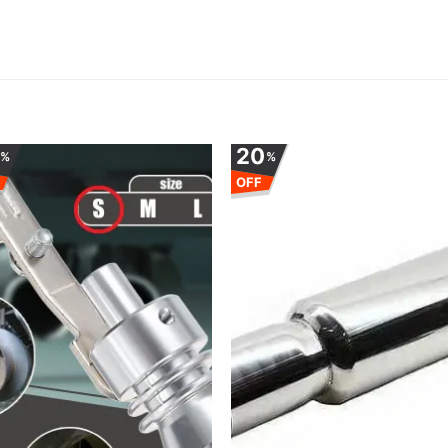
0
20
%
%
OFF
Adauga
Ada
la
la
favorite
favor