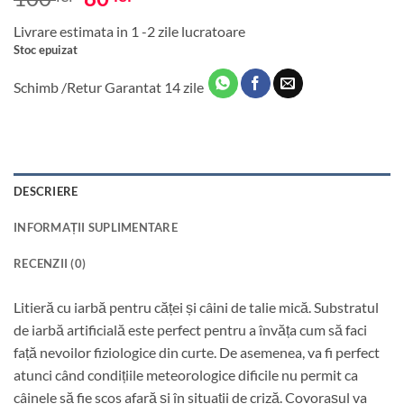
inițial
curent
Livrare estimata in 1 -2 zile lucratoare
a
este:
Stoc epuizat
fost:
80 lei.
100 lei.
Schimb /Retur Garantat 14 zile
DESCRIERE
INFORMAȚII SUPLIMENTARE
RECENZII (0)
Litieră cu iarbă pentru căței și câini de talie mică. Substratul
de iarbă artificială este perfect pentru a învăța cum să faci
față nevoilor fiziologice din curte. De asemenea, va fi perfect
atunci când condițiile meteorologice dificile nu permit ca
câinele să fie scos afară și în situații de criză. Covorașul va