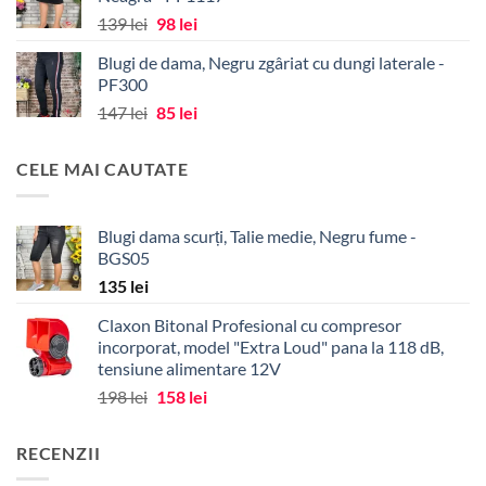
Prețul
Prețul
139
lei
98
lei
inițial
curent
Blugi de dama, Negru zgâriat cu dungi laterale -
a
este:
PF300
fost:
98 lei.
Prețul
Prețul
147
lei
85
lei
139 lei.
inițial
curent
a
este:
CELE MAI CAUTATE
fost:
85 lei.
147 lei.
Blugi dama scurți, Talie medie, Negru fume -
BGS05
135
lei
Claxon Bitonal Profesional cu compresor
incorporat, model "Extra Loud" pana la 118 dB,
tensiune alimentare 12V
Prețul
Prețul
198
lei
158
lei
inițial
curent
a
este:
RECENZII
fost:
158 lei.