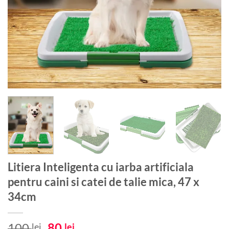
Litiera Inteligenta cu iarba artificiala
pentru caini si catei de talie mica, 47 x
34cm
Prețul
Prețul
100
80
lei
lei