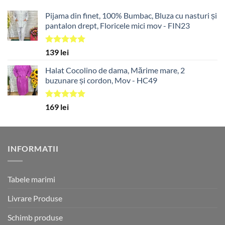
198 lei.
Pijama din finet, 100% Bumbac, Bluza cu nasturi și
pantalon drept, Floricele mici mov - FIN23
Evaluat la
139
lei
5.00
din 5
Halat Cocolino de dama, Mărime mare, 2
buzunare și cordon, Mov - HC49
Evaluat la
169
lei
5.00
din 5
INFORMATII
Tabele marimi
Livrare Produse
Schimb produse