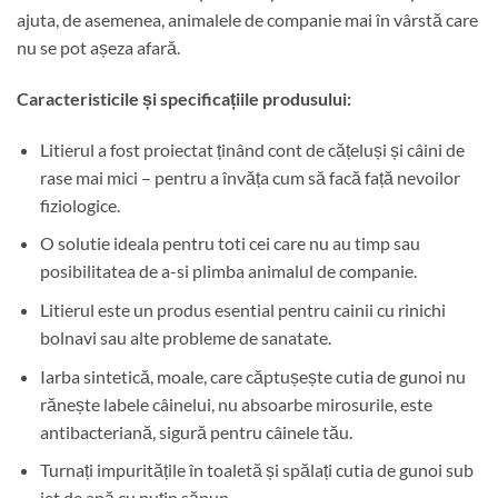
ajuta, de asemenea, animalele de companie mai în vârstă care
nu se pot așeza afară.
Caracteristicile și specificațiile produsului:
Litierul a fost proiectat ținând cont de cățeluși și câini de
rase mai mici – pentru a învăța cum să facă față nevoilor
fiziologice.
O solutie ideala pentru toti cei care nu au timp sau
posibilitatea de a-si plimba animalul de companie.
Litierul este un produs esential pentru cainii cu rinichi
bolnavi sau alte probleme de sanatate.
Iarba sintetică, moale, care căptușește cutia de gunoi nu
rănește labele câinelui, nu absoarbe mirosurile, este
antibacteriană, sigură pentru câinele tău.
Turnați impuritățile în toaletă și spălați cutia de gunoi sub
jet de apă cu puțin săpun.