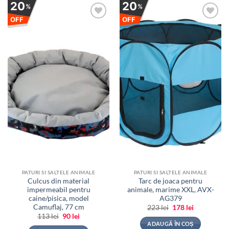
20
20
%
%
OFF
OFF
Adauga
Adauga
la
la
favorite
favorite
PATURI SI SALTELE ANIMALE
PATURI SI SALTELE ANIMALE
Culcus din material
Tarc de joaca pentru
impermeabil pentru
animale, marime XXL, AVX-
caine/pisica, model
AG379
Camuflaj, 77 cm
Prețul
Prețul
223
lei
178
lei
inițial
curent
Prețul
Prețul
113
lei
90
lei
a
este:
inițial
curent
ADAUGĂ ÎN COȘ
fost:
178 lei.