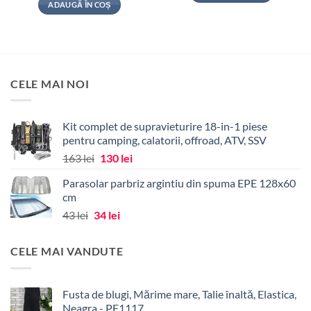
a
este:
ADAUGĂ ÎN COȘ
223 lei.
fost:
90 lei.
113 lei.
CELE MAI NOI
Kit complet de supravieturire 18-in-1 piese
pentru camping, calatorii, offroad, ATV, SSV
Prețul
Prețul
163
lei
130
lei
inițial
curent
Parasolar parbriz argintiu din spuma EPE 128x60
a
este:
cm
fost:
130 lei.
Prețul
Prețul
43
lei
34
lei
163 lei.
inițial
curent
a
este:
CELE MAI VANDUTE
fost:
34 lei.
43 lei.
Fusta de blugi, Mărime mare, Talie înaltă, Elastica,
Neagra - PF1117