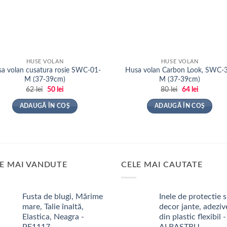
HUSE VOLAN
HUSE VOLAN
a volan cusatura rosie SWC-01-
Husa volan Carbon Look, SWC-
M (37-39cm)
M (37-39cm)
Prețul
Prețul
Prețul
Prețul
62
lei
50
lei
80
lei
64
lei
inițial
curent
inițial
curent
a
este:
a
este:
ADAUGĂ ÎN COȘ
ADAUGĂ ÎN COȘ
fost:
50 lei.
fost:
64 lei.
62 lei.
80 lei.
E MAI VANDUTE
CELE MAI CAUTATE
Fusta de blugi, Mărime
Inele de protectie s
mare, Talie înaltă,
decor jante, adeziv
Elastica, Neagra -
din plastic flexibil -
PF1117
ALBASTRU