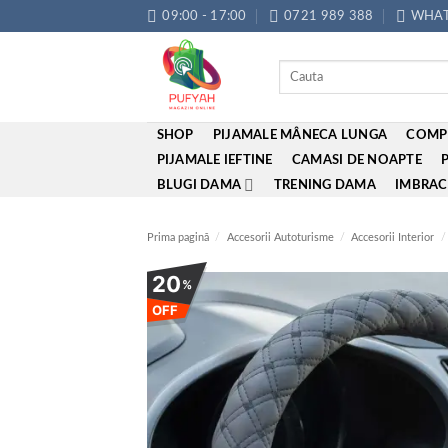
Skip
09:00 - 17:00
0721 989 388
WHAT
to
content
Caută
după:
SHOP
PIJAMALE MÂNECA LUNGA
COMP
PIJAMALE IEFTINE
CAMASI DE NOAPTE
BLUGI DAMA
TRENING DAMA
IMBRAC
Prima pagină
/
Accesorii Autoturisme
/
Accesorii Interior
/
20
%
OFF