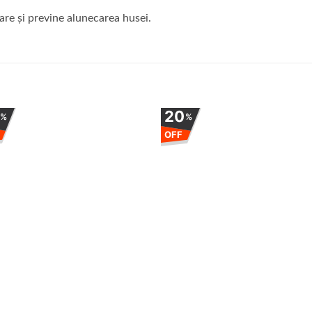
are și previne alunecarea husei.
0
20
%
%
OFF
Adauga
Ada
la
la
favorite
favor