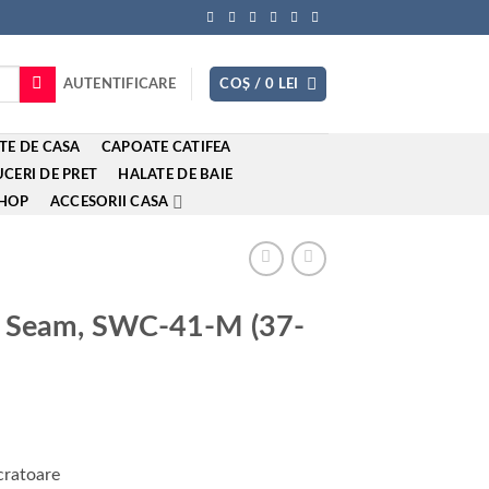
AUTENTIFICARE
COȘ /
0
LEI
TE DE CASA
CAPOATE CATIFEA
CERI DE PRET
HALATE DE BAIE
SHOP
ACCESORII CASA
k Seam, SWC-41-M (37-
ucratoare