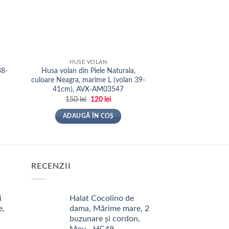
HUSE VOLAN
HUSE V
38-
Husa volan din Piele Naturala,
Husa volan negru 
culoare Neagra, marime L (volan 39-
SWC-08-M (
41cm), AVX-AM03547
67
lei
i
Prețul
Prețul
150
lei
120
lei
inițial
curent
ADAUGĂ 
f
a
este:
ADAUGĂ ÎN COȘ
6
fost:
120 lei.
150 lei.
RECENZII
i
Halat Cocolino de
e,
dama, Mărime mare, 2
buzunare și cordon,
Mov - HC49