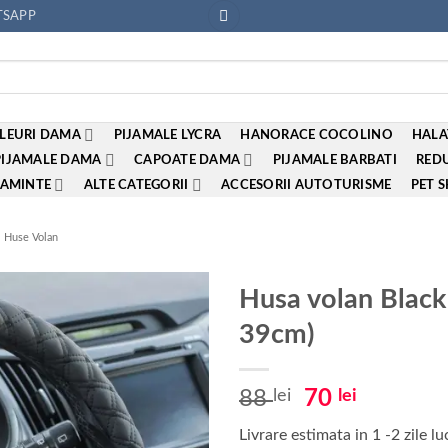
SAPP
LEURI DAMA
PIJAMALE LYCRA
HANORACE COCOLINO
HALA
PIJAMALE DAMA
CAPOATE DAMA
PIJAMALE BARBATI
REDU
AMINTE
ALTE CATEGORII
ACCESORII AUTOTURISME
PET 
Huse Volan
Husa volan Blac
39cm)
Adauga
la
favorite
Prețul
Prețul
88
lei
70
lei
inițial
curent
Livrare estimata in 1 -2 zile l
a
este: