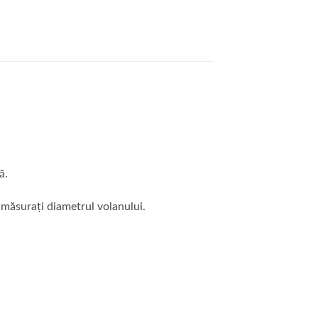
ă.
 măsurați diametrul volanului.