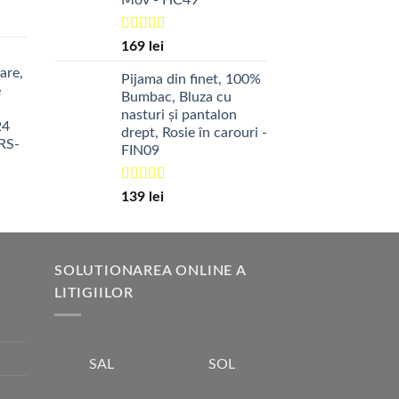
Evaluat la
169
lei
5.00
din 5
are,
Pijama din finet, 100%
e
Bumbac, Bluza cu
nasturi și pantalon
24
drept, Rosie în carouri -
RS-
FIN09
ul
Evaluat la
139
lei
nt
5.00
din 5
:
lei.
SOLUTIONAREA ONLINE A
LITIGIILOR
SOL
SAL