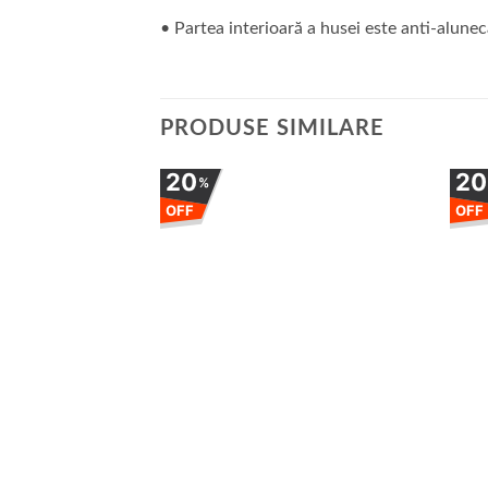
• Partea interioară a husei este anti-alunec
PRODUSE SIMILARE
20
2
%
OFF
OFF
Adauga
la
favorite