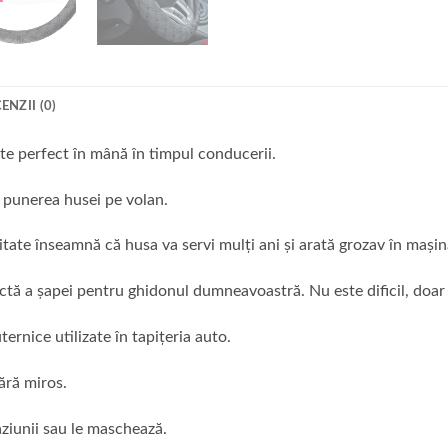
ENZII (0)
ște perfect în mână în timpul conducerii.
 punerea husei pe volan.
litate înseamnă că husa va servi mulți ani și arată grozav în mașin
ctă a șapei pentru ghidonul dumneavoastră. Nu este dificil, doar
rnice utilizate în tapițeria auto.
fără miros.
ziunii sau le maschează.