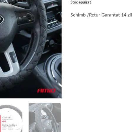
Stoc epuizat
fost:
70 lei.
88 lei.
Schimb /Retur Garantat 14 zi