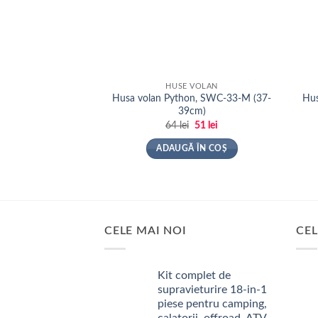
HUSE VOLAN
Husa volan Python, SWC-33-M (37-
Hus
39cm)
Prețul
Prețul
64
lei
51
lei
inițial
curent
a
este:
ADAUGĂ ÎN COȘ
fost:
51 lei.
64 lei.
CELE MAI NOI
CEL
Kit complet de
supravieturire 18-in-1
piese pentru camping,
calatorii, offroad, ATV,