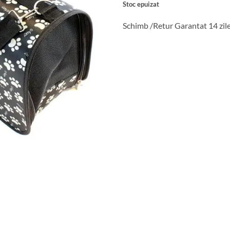
Stoc epuizat
fost:
92 lei.
115 lei.
Schimb /Retur Garantat 14 zil