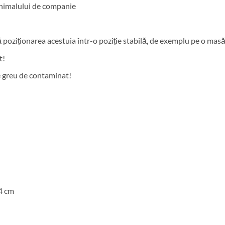
 animalului de companie
ză poziționarea acestuia într-o poziție stabilă, de exemplu pe o masă
t!
 greu de contaminat!
4 cm