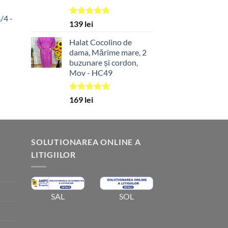
/4 -
Evaluat la
139
lei
5.00
din 5
Halat Cocolino de
dama, Mărime mare, 2
buzunare și cordon,
Mov - HC49
Evaluat la
169
lei
5.00
din 5
SOLUTIONAREA ONLINE A
LITIGIILOR
SOL
SAL