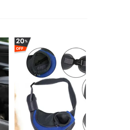
20
%
OFF
uga
Adauga
la
ite
favorite