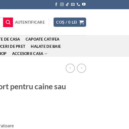
AUTENTIFICARE
COȘ /
0
LEI
E DE CASA
CAPOATE CATIFEA
CERI DE PRET
HALATE DE BAIE
HOP
ACCESORII CASA
rt pentru caine sau
cratoare