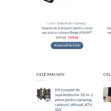
CUSTI TRANSPORT ANIMALE
Geanta de transport pentru caine
Ge
sau pisica culoare Beige AG644T
s
Prețul
Prețul
137
lei
110
lei
inițial
curent
a
este:
ADAUGĂ ÎN COȘ
fost:
110 lei.
137 lei.
CELE MAI NOI
CEL
Kit complet de
supravieturire 18-in-1
piese pentru camping,
calatorii, offroad, ATV,
SSV