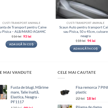
CUSTI TRANSPORT ANIMALE
CUSTI TRANSPORT ANIMALE
anta de Transport pentru Caine
Scaun Auto pentru transport Ca
au Pisica – ALB/MARO AG644C
sau Pisica, 50 x 45cm, culoare
neagra
Prețul
Prețul
116
lei
93
lei
inițial
curent
Prețul
Prețul
118
lei
94
lei
a
este:
inițial
curent
ADAUGĂ ÎN COȘ
fost:
93 lei.
a
este:
ADAUGĂ ÎN COȘ
116 lei.
fost:
94 lei.
118 lei.
E MAI VANDUTE
CELE MAI CAUTATE
Fusta de blugi, Mărime
Fisa remorca 7 PINI
mare, Talie înaltă,
plastic
Elastica, Neagra -
Prețul
Prețul
22
lei
18
lei
PF1117
inițial
curent
Pijama de dama,
Prețul
Prețul
139
lei
98
lei