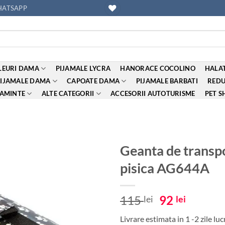
ATSAPP
EURI DAMA
PIJAMALE LYCRA
HANORACE COCOLINO
HALAT
PIJAMALE DAMA
CAPOATE DAMA
PIJAMALE BARBATI
REDU
AMINTE
ALTE CATEGORII
ACCESORII AUTOTURISME
PET S
Geanta de transpo
pisica AG644A
Adauga
la
favorite
Prețul
Prețul
115
92
lei
lei
inițial
curent
Livrare estimata in 1 -2 zile lu
a
este: