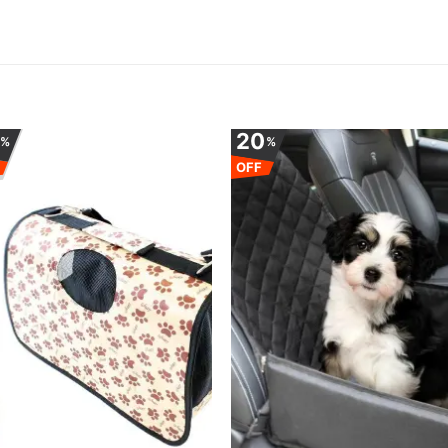
0
20
%
%
OFF
Adauga
Ada
la
la
favorite
favor