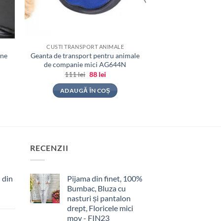
CUSTI TRANSPORT ANIMALE
ine
Geanta de transport pentru animale
de companie mici AG644N
Prețul
Prețul
111
lei
88
lei
inițial
curent
a
este:
ADAUGĂ ÎN COȘ
fost:
88 lei.
111 lei.
RECENZII
 din
Pijama din finet, 100%
Bumbac, Bluza cu
nasturi și pantalon
drept, Floricele mici
mov - FIN23