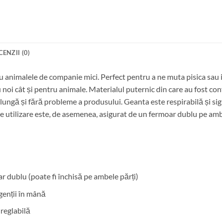
CENZII (0)
u animalele de companie mici. Perfect pentru a ne muta pisica sau i
 noi cât și pentru animale. Materialul puternic din care au fost co
e lungă și fără probleme a produsului. Geanta este respirabilă și 
de utilizare este, de asemenea, asigurat de un fermoar dublu pe ambe
r dublu (poate fi închisă pe ambele părți)
genții în mână
reglabilă