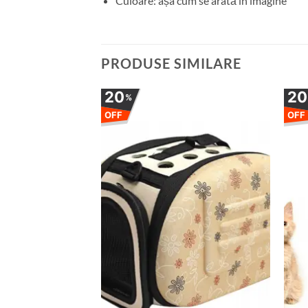
Culoare: așa cum se arată în imagine
PRODUSE SIMILARE
20
2
%
OFF
OFF
Adauga
la
favorite