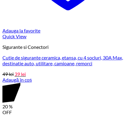
Adauga la favorite
Quick View
Sigurante si Conectori
Cutie de sigurante ceramica, etansa, cu 4 socluri, 30A Max,
destinatie auto, utilitare, camioane, remorci
Prețul
Prețul
49
lei
39
lei
Adaugă în coș
inițial
curent
este:
a
39 lei.
fost:
49 lei.
20
%
OFF