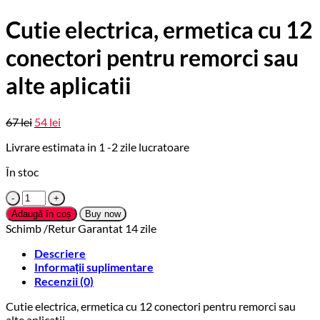
Cutie electrica, ermetica cu 12
conectori pentru remorci sau
alte aplicatii
Prețul
Prețul
67
lei
54
lei
inițial
curent
Livrare estimata in 1 -2 zile lucratoare
este:
a
54 lei.
fost:
În stoc
67 lei.
Cantitate
Cutie
Adaugă în coș
Buy now
electrica,
Schimb /Retur Garantat 14 zile
ermetica
cu
Descriere
12
Informații suplimentare
conectori
Recenzii (0)
pentru
remorci
Cutie electrica, ermetica cu 12 conectori pentru remorci sau
sau
alte aplicatii