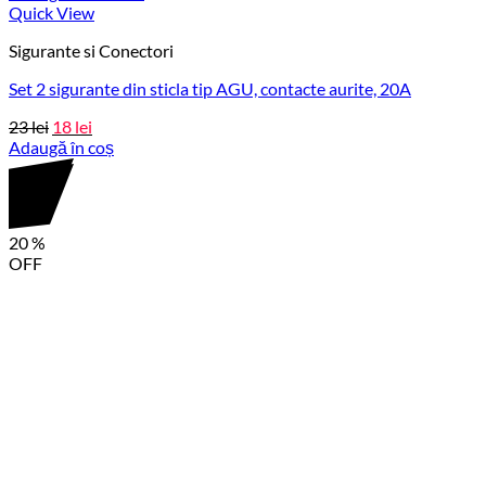
Quick View
Sigurante si Conectori
Set 2 sigurante din sticla tip AGU, contacte aurite, 20A
Prețul
Prețul
23
lei
18
lei
Adaugă în coș
inițial
curent
este:
a
18 lei.
fost:
23 lei.
20
%
OFF