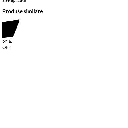
alte
aplicatii
Produse similare
20
%
OFF