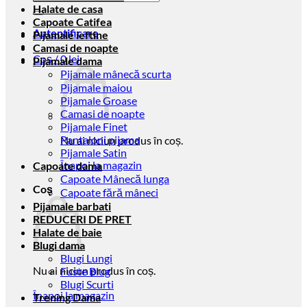
după:
Halate de casa
Capoate Catifea
Autentificare
Pijamale ieftine
Camasi de noapte
Coș /
0
lei
Pijamale dama
Pijamale mânecă scurta
Pijamale maiou
Pijamale Groase
Camasi de noapte
Pijamale Finet
Pantaloni pijama
Nu ai niciun produs în coș.
Pijamale Satin
Înapoi la magazin
Capoate dama
Capoate Mânecă lunga
Coș
Capoate fără mâneci
Pijamale barbati
REDUCERI DE PRET
Halate de baie
Blugi dama
Blugi Lungi
Nu ai niciun produs în coș.
Fuste Blug
Blugi Scurti
Înapoi la magazin
Trening Dama