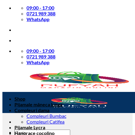
Skip
09:00 - 17:00
to
0721 989 388
content
WhatsApp
09:00 - 17:00
0721 989 388
WhatsApp
Shop
Pijamale mâneca lunga
Compleuri dama
Compleuri Bumbac
Compleuri Catifea
Pijamale Lycra
Caută
Hanorace cocolino