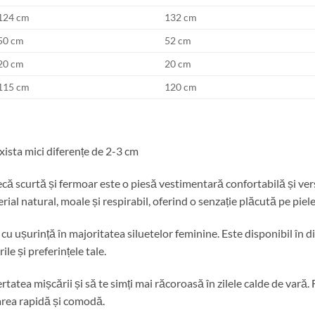
124 cm
132 cm
50 cm
52 cm
20 cm
20 cm
115 cm
120 cm
ista mici diferențe de 2-3 cm
curtă și fermoar este o piesă vestimentară confortabilă și versat
l natural, moale și respirabil, oferind o senzație plăcută pe piele
cu ușurință în majoritatea siluetelor feminine. Este disponibil în dif
le și preferințele tale.
ertatea mișcării și să te simți mai răcoroasă în zilele calde de vară
area rapidă și comodă.