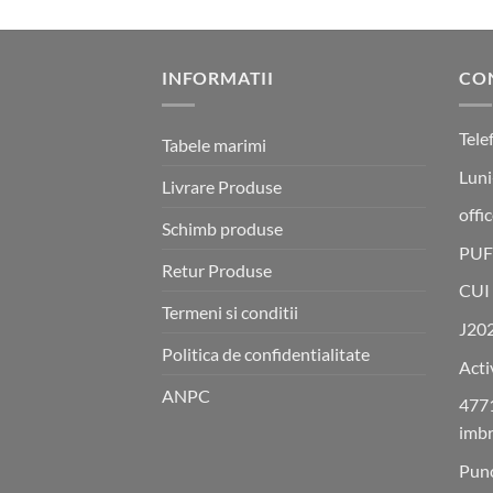
INFORMATII
CO
Tele
Tabele marimi
Luni
Livrare Produse
offi
Schimb produse
PUF
Retur Produse
CUI
Termeni si conditii
J20
Politica de confidentialitate
Acti
ANPC
4771
imbr
Punc