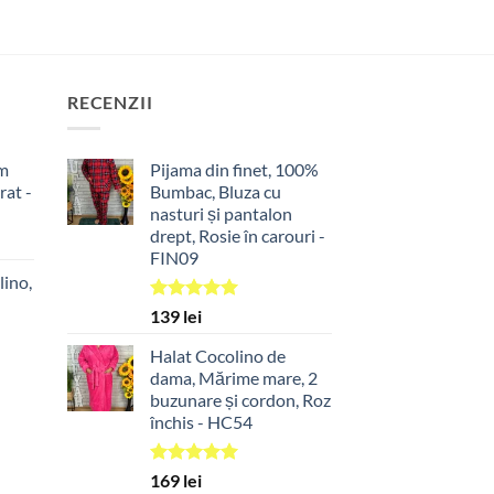
p
are
a
mai
m
multe
m
variații.
RECENZII
v
Opțiunile
O
pot
p
im
Pijama din finet, 100%
fi
rat -
Bumbac, Bluza cu
fi
alese
nasturi și pantalon
a
în
drept, Rosie în carouri -
î
pagina
FIN09
t
p
produsului.
lino,
p
Evaluat la
139
lei
5.00
din 5
Halat Cocolino de
dama, Mărime mare, 2
buzunare și cordon, Roz
închis - HC54
Evaluat la
169
lei