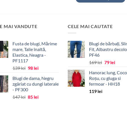
produs
Acest
are
produs
mai
are
multe
mai
E MAI VANDUTE
CELE MAI CAUTATE
variații.
multe
Opțiunile
variații.
pot
Fusta de blugi, Mărime
Blugi de bărbați, Sl
Opțiunile
mare, Talie înaltă,
Fit, Albastru decolo
fi
pot
Elastica, Neagra -
PF46
alese
fi
PF1117
Prețul
Prețul
169
lei
79
lei
în
alese
Prețul
Prețul
139
lei
98
lei
inițial
curen
pagina
în
Hanorac lung, Coco
inițial
curent
a
este:
produsului.
pagina
Blugi de dama, Negru
Roșu, cu gluga si
a
este:
fost:
79 lei.
zgâriat cu dungi laterale
fermoar - HH18
produsului.
fost:
98 lei.
169 lei.
- PF300
119
lei
139 lei.
Prețul
Prețul
147
lei
85
lei
inițial
curent
a
este:
fost:
85 lei.
147 lei.