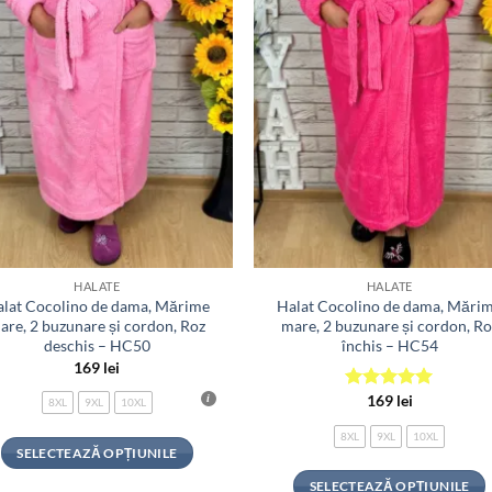
HALATE
HALATE
lat Cocolino de dama, Mărime
Halat Cocolino de dama, Mări
are, 2 buzunare și cordon, Roz
mare, 2 buzunare și cordon, Ro
deschis – HC50
închis – HC54
169
lei
169
lei
Evaluat la
8XL
9XL
10XL
5
din 5
8XL
9XL
10XL
SELECTEAZĂ OPȚIUNILE
Acest
SELECTEAZĂ OPȚIUNILE