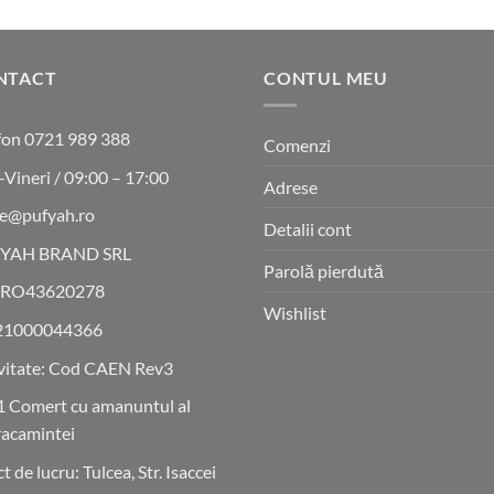
NTACT
CONTUL MEU
fon 0721 989 388
Comenzi
-Vineri / 09:00 – 17:00
Adrese
ce@pufyah.ro
Detalii cont
YAH BRAND SRL
Parolă pierdută
 RO43620278
Wishlist
21000044366
vitate: Cod CAEN Rev3
 Comert cu amanuntul al
acamintei
t de lucru: Tulcea, Str. Isaccei