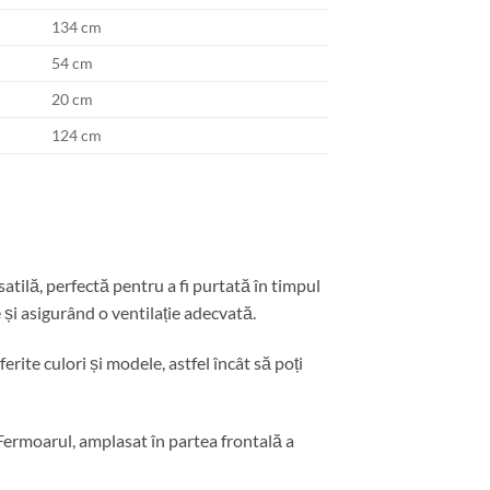
134 cm
54 cm
20 cm
124 cm
ilă, perfectă pentru a fi purtată în timpul
 și asigurând o ventilație adecvată.
erite culori și modele, astfel încât să poți
. Fermoarul, amplasat în partea frontală a