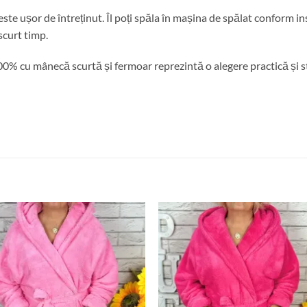
este ușor de întreținut. Îl poți spăla în mașina de spălat conform in
 scurt timp.
% cu mânecă scurtă și fermoar reprezintă o alegere practică și sti
Adauga
Ada
la
la
favorite
favor