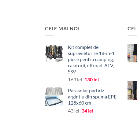
produs
are
mai
multe
CELE MAI NOI
CEL
variații.
Opțiunile
pot
Kit complet de
supravieturire 18-in-1
fi
piese pentru camping,
alese
calatorii, offroad, ATV,
în
SSV
pagina
Prețul
Prețul
163
lei
130
lei
produsului.
inițial
curent
Parasolar parbriz
a
este:
argintiu din spuma EPE
fost:
130 lei.
128x60 cm
163 lei.
Prețul
Prețul
43
lei
34
lei
inițial
curent
a
este:
fost:
34 lei.
43 lei.