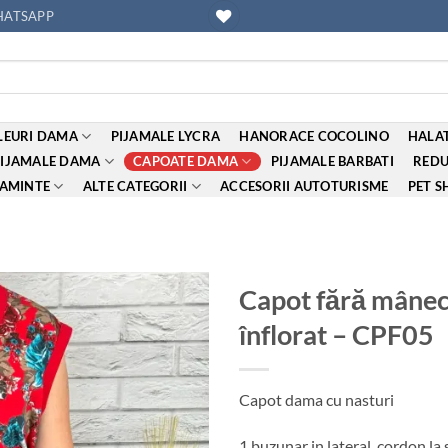
ATSAPP
EURI DAMA
PIJAMALE LYCRA
HANORACE COCOLINO
HALAT
PIJAMALE DAMA
CAPOATE DAMA
PIJAMALE BARBATI
REDU
AMINTE
ALTE CATEGORII
ACCESORII AUTOTURISME
PET S
Capot fără mâneci
înflorat – CPF05
Adauga
la
favorite
Capot dama cu nasturi
1 buzunar in lateral, cordon la