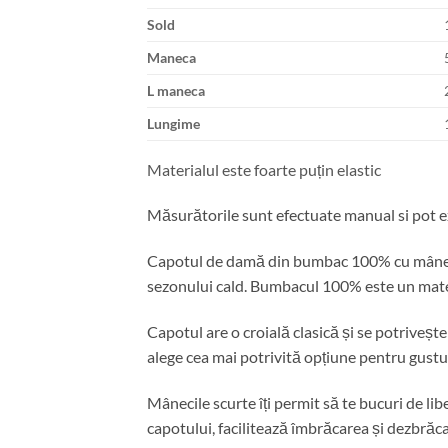
Sold
Maneca
L maneca
Lungime
Materialul este foarte puțin elastic
Măsurătorile sunt efectuate manual si pot ex
Capotul de damă din bumbac 100% cu mânecă s
sezonului cald. Bumbacul 100% este un materia
Capotul are o croială clasică și se potrivește 
alege cea mai potrivită opțiune pentru gusturi
Mânecile scurte îți permit să te bucuri de lib
capotului, facilitează îmbrăcarea și dezbrăc