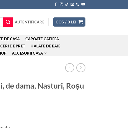
AUTENTIFICARE
COȘ /
0
LEI
E DE CASA
CAPOATE CATIFEA
CERI DE PRET
HALATE DE BAIE
HOP
ACCESORII CASA
, de dama, Nasturi, Roșu
 spate