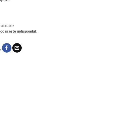
cratoare
oc și este indisponibil.
e