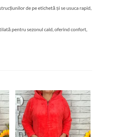
strucțiunilor de pe etichetă și se usuca rapid,
lată pentru sezonul cald, oferind confort,
uga
Adauga
la
ite
favorite