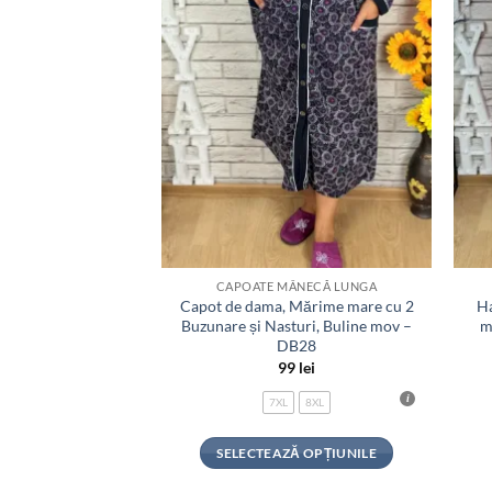
CAPOATE MÂNECĂ LUNGA
Capot de dama, Mărime mare cu 2
Ha
Buzunare și Nasturi, Buline mov –
m
DB28
99
lei
7XL
8XL
SELECTEAZĂ OPȚIUNILE
Acest