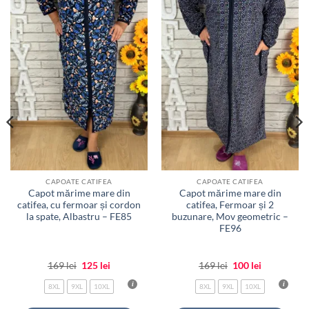
favorite
favorite
CAPOATE CATIFEA
CAPOATE CATIFEA
Capot mărime mare din
Capot mărime mare din
catifea, cu fermoar și cordon
catifea, Fermoar și 2
la spate, Albastru – FE85
buzunare, Mov geometric –
FE96
Prețul
Prețul
Prețul
Prețul
169
lei
125
lei
169
lei
100
lei
inițial
curent
inițial
curent
a
este:
a
este:
8XL
9XL
10XL
8XL
9XL
10XL
fost:
125 lei.
fost:
100 lei.
169 lei.
169 lei.