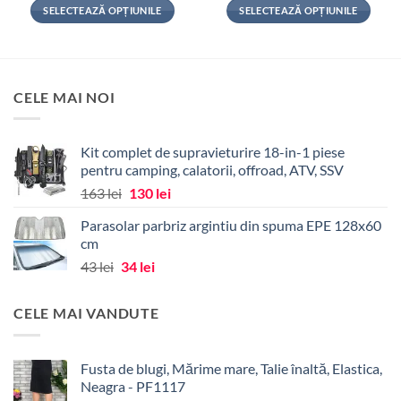
SELECTEAZĂ OPȚIUNILE
SELECTEAZĂ OPȚIUNILE
Acest
Acest
produs
produs
are
are
mai
mai
CELE MAI NOI
multe
multe
variații.
variații.
Opțiunile
Opțiunile
Kit complet de supravieturire 18-in-1 piese
pot
pot
pentru camping, calatorii, offroad, ATV, SSV
fi
fi
Prețul
Prețul
163
lei
130
lei
alese
alese
inițial
curent
în
în
Parasolar parbriz argintiu din spuma EPE 128x60
a
este:
pagina
pagina
cm
fost:
130 lei.
produsului.
produsului.
Prețul
Prețul
43
lei
34
lei
163 lei.
inițial
curent
a
este:
CELE MAI VANDUTE
fost:
34 lei.
43 lei.
Fusta de blugi, Mărime mare, Talie înaltă, Elastica,
Neagra - PF1117