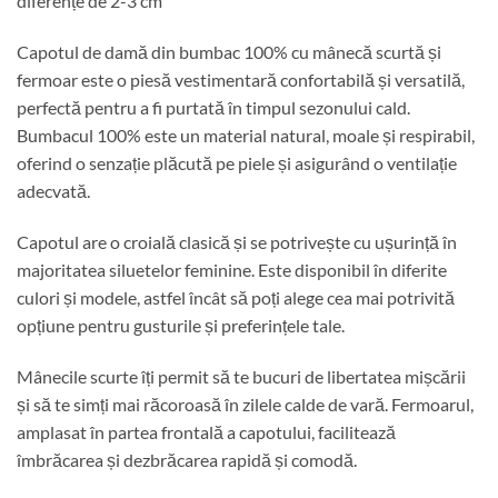
diferențe de 2-3 cm
Capotul de damă din bumbac 100% cu mânecă scurtă și
fermoar este o piesă vestimentară confortabilă și versatilă,
perfectă pentru a fi purtată în timpul sezonului cald.
Bumbacul 100% este un material natural, moale și respirabil,
oferind o senzație plăcută pe piele și asigurând o ventilație
adecvată.
Capotul are o croială clasică și se potrivește cu ușurință în
majoritatea siluetelor feminine. Este disponibil în diferite
culori și modele, astfel încât să poți alege cea mai potrivită
opțiune pentru gusturile și preferințele tale.
Mânecile scurte îți permit să te bucuri de libertatea mișcării
și să te simți mai răcoroasă în zilele calde de vară. Fermoarul,
amplasat în partea frontală a capotului, facilitează
îmbrăcarea și dezbrăcarea rapidă și comodă.