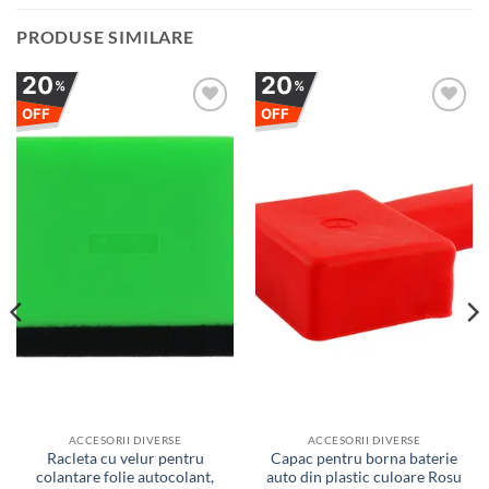
PRODUSE SIMILARE
20
20
%
%
OFF
OFF
Adauga
Adauga
la
la
favorite
favorite
ACCESORII DIVERSE
ACCESORII DIVERSE
Racleta cu velur pentru
Capac pentru borna baterie
colantare folie autocolant,
auto din plastic culoare Rosu