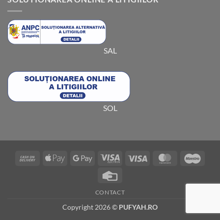
SAL
SOL
Cash
Apple
Google
Visa
Visa
MasterCard
Maes
On
Pay
Pay
Electron
Credit
Delivery
Card
CONTACT
Copyright 2026 ©
PUFYAH.RO