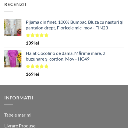
a
este:
RECENZII
fost:
40 lei.
50 lei.
Pijama din finet, 100% Bumbac, Bluza cu nasturi și
pantalon drept, Floricele mici mov - FIN23
Evaluat la
139
lei
5.00
din 5
Halat Cocolino de dama, Mărime mare, 2
buzunare și cordon, Mov - HC49
Evaluat la
169
lei
5.00
din 5
INFORMATII
Tabele marimi
Livrare Produse