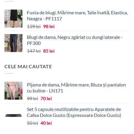
43 lei.
Fusta de blugi, Mărime mare, Talie înaltă, Elastica,
Neagra - PF1117
Prețul
Prețul
139
lei
98
lei
inițial
curent
Blugi de dama, Negru zgâriat cu dungi laterale -
a
este:
PF300
fost:
98 lei.
Prețul
Prețul
147
lei
85
lei
139 lei.
inițial
curent
a
este:
CELE MAI CAUTATE
fost:
85 lei.
147 lei.
Pijama de dama, Mărime mare, Bluza și pantalon
cu buline - LN171
Prețul
Prețul
99
lei
70
lei
inițial
curent
Set 5 capsule reutilizabile pentru Aparatele de
a
este:
Cafea Dolce Gusto (Espressoare Dolce Gusto)
fost:
70 lei.
Prețul
Prețul
50
lei
40
lei
99 lei.
inițial
curent