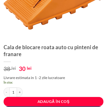
Cala de blocare roata auto cu pinteni de
franare
Prețul
Prețul
38
30
lei
lei
inițial
curent
Livrare estimata in 1 -2 zile lucratoare
a
este:
În stoc
fost:
30 lei.
Cantitate Cala de blocare roata auto cu pinteni de franare
38 lei.
ADAUGĂ ÎN COȘ