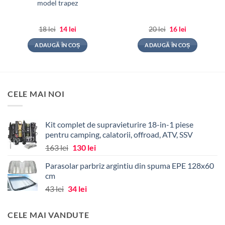
model trapez
Prețul
Prețul
Prețul
Prețul
18
lei
14
lei
20
lei
16
lei
inițial
curent
inițial
curent
a
este:
a
este:
ADAUGĂ ÎN COȘ
ADAUGĂ ÎN COȘ
fost:
14 lei.
fost:
16 lei.
18 lei.
20 lei.
CELE MAI NOI
Kit complet de supravieturire 18-in-1 piese
pentru camping, calatorii, offroad, ATV, SSV
Prețul
Prețul
163
lei
130
lei
inițial
curent
Parasolar parbriz argintiu din spuma EPE 128x60
a
este:
cm
fost:
130 lei.
Prețul
Prețul
43
lei
34
lei
163 lei.
inițial
curent
a
este:
CELE MAI VANDUTE
fost:
34 lei.