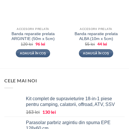
ACCESORII PRELATA
ACCESORII PRELATA
Banda reparatie prelata
Banda reparatie prelata
ARGINTIE (50m x 5cm)
ALBA (10m x 5cm)
Prețul
96
lei
Prețul
Prețul
44
lei
Prețul
120
lei
55
lei
inițial
curent
inițial
curent
a
este:
a
este:
ADAUGĂ ÎN COȘ
ADAUGĂ ÎN COȘ
fost:
96 lei.
fost:
44 lei.
120 lei.
55 lei.
CELE MAI NOI
Kit complet de supravieturire 18-in-1 piese
pentru camping, calatorii, offroad, ATV, SSV
Prețul
130
lei
Prețul
163
lei
inițial
curent
Parasolar parbriz argintiu din spuma EPE
a
este:
128x60 cm