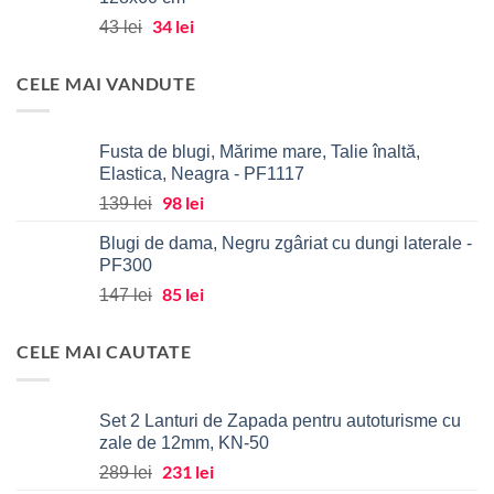
fost:
130 lei.
Prețul
34
lei
Prețul
163 lei.
43
lei
inițial
curent
a
este:
CELE MAI VANDUTE
fost:
34 lei.
43 lei.
Fusta de blugi, Mărime mare, Talie înaltă,
Elastica, Neagra - PF1117
Prețul
98
lei
Prețul
139
lei
inițial
curent
Blugi de dama, Negru zgâriat cu dungi laterale -
a
este:
PF300
fost:
98 lei.
Prețul
85
lei
Prețul
139 lei.
147
lei
inițial
curent
a
este:
CELE MAI CAUTATE
fost:
85 lei.
147 lei.
Set 2 Lanturi de Zapada pentru autoturisme cu
zale de 12mm, KN-50
Prețul
231
lei
Prețul
289
lei
inițial
curent