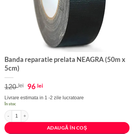
Banda reparatie prelata NEAGRA (50m x
5cm)
Prețul
Prețul
96
lei
120
lei
inițial
curent
Livrare estimata in 1 -2 zile lucratoare
a
este:
În stoc
fost:
96 lei.
120 lei.
Cantitate Banda reparatie prelata NEAGRA (50m x 5cm)
ADAUGĂ ÎN COȘ