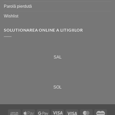
Parolă pierdută
Wishlist
SOLUTIONAREA ONLINE A LITIGIILOR
SAL
SOL
Cash
Apple
Google
Visa
Visa
MasterCard
Maes