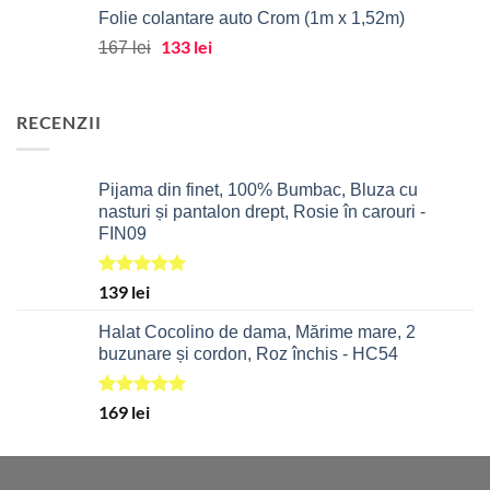
Folie colantare auto Crom (1m x 1,52m)
a
este:
fost:
Prețul
133
lei
231 lei.
Prețul
167
lei
289 lei.
inițial
curent
a
este:
fost:
133 lei.
RECENZII
167 lei.
Pijama din finet, 100% Bumbac, Bluza cu
nasturi și pantalon drept, Rosie în carouri -
FIN09
Evaluat la
139
lei
5.00
din 5
Halat Cocolino de dama, Mărime mare, 2
buzunare și cordon, Roz închis - HC54
Evaluat la
169
lei
5.00
din 5