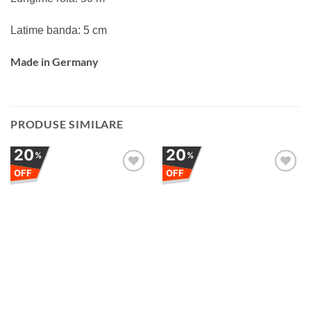
Latime banda: 5 cm
Made in Germany
PRODUSE SIMILARE
20
20
%
%
OFF
OFF
Adauga
Adauga
la
la
favorite
favorite