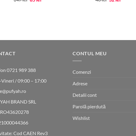
inițial
curent
inițial
curent
a
este:
a
este:
fost:
85 lei.
fost:
32 lei.
147 lei.
40 lei.
NTACT
CONTUL MEU
fon 0721 989 388
Comenzi
-Vineri / 09:00 – 17:00
Adrese
ce@pufyah.ro
Detalii cont
YAH BRAND SRL
Parolă pierdută
 RO43620278
Wishlist
21000044366
vitate: Cod CAEN Rev3