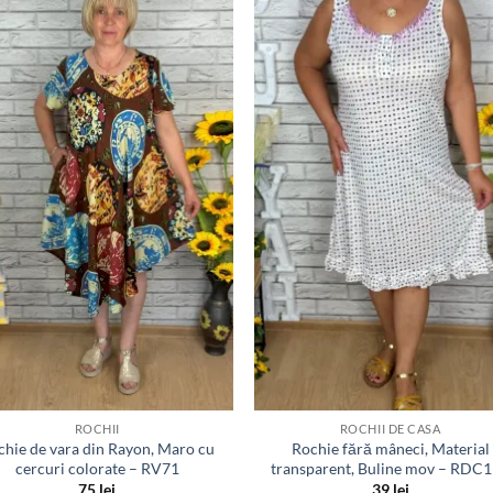
Adauga
Ada
la
la
favorite
favor
ROCHII
ROCHII DE CASA
chie de vara din Rayon, Maro cu
Rochie fără mâneci, Material
cercuri colorate – RV71
transparent, Buline mov – RDC
75
lei
39
lei