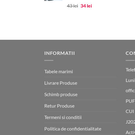
Prețul
Prețul
43
lei
34
lei
inițial
curent
a
este:
fost:
34 lei.
43 lei.
INFORMATII
CO
Tele
Tabele marimi
Luni
Livrare Produse
offi
Schimb produse
PUF
Retur Produse
CUI
Termeni si conditii
J20
Politica de confidentialitate
Acti