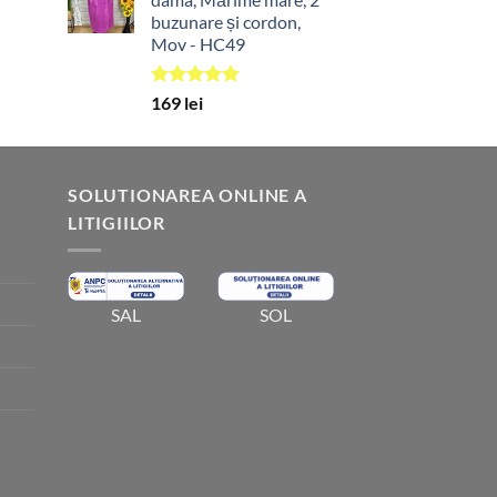
buzunare și cordon,
Mov - HC49
Evaluat la
169
lei
5.00
din 5
SOLUTIONAREA ONLINE A
LITIGIILOR
SOL
SAL