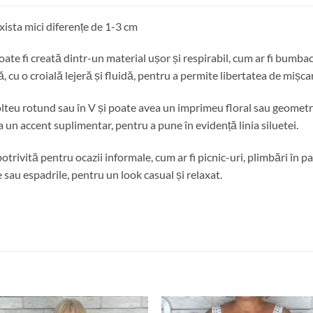
ista mici diferențe de 1-3 cm
ate fi creată dintr-un material ușor și respirabil, cum ar fi bumbac
ă, cu o croială lejeră și fluidă, pentru a permite libertatea de mișca
olteu rotund sau în V și poate avea un imprimeu floral sau geometric
a un accent suplimentar, pentru a pune în evidență linia siluetei.
otrivită pentru ocazii informale, cum ar fi picnic-uri, plimbări în pa
 sau espadrile, pentru un look casual și relaxat.