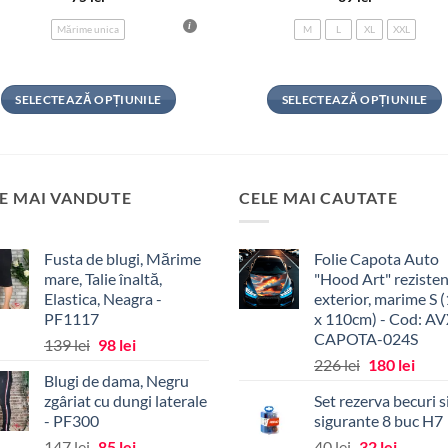
Mărime unica
M
L
XL
XXL
SELECTEAZĂ OPȚIUNILE
SELECTEAZĂ OPȚIUNILE
Acest
Acest
produs
produs
are
are
mai
mai
E MAI VANDUTE
CELE MAI CAUTATE
multe
multe
variații.
variații.
Fusta de blugi, Mărime
Folie Capota Auto
Opțiunile
Opțiunile
mare, Talie înaltă,
"Hood Art" rezisten
pot
pot
Elastica, Neagra -
exterior, marime S 
fi
fi
PF1117
x 110cm) - Cod: AV
alese
alese
CAPOTA-024S
Prețul
Prețul
139
lei
98
lei
în
în
Prețul
Prețu
inițial
curent
226
lei
180
lei
pagina
pagina
Blugi de dama, Negru
inițial
cure
a
este:
zgâriat cu dungi laterale
Set rezerva becuri s
produsului.
produsului.
a
este:
fost:
98 lei.
- PF300
sigurante 8 buc H7
fost:
180 l
139 lei.
Prețul
Prețul
Prețul
Prețul
147
lei
85
lei
40
lei
32
lei
226 lei.