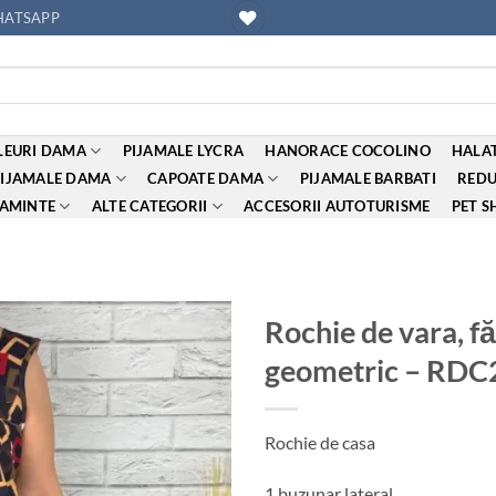
ATSAPP
EURI DAMA
PIJAMALE LYCRA
HANORACE COCOLINO
HALAT
PIJAMALE DAMA
CAPOATE DAMA
PIJAMALE BARBATI
REDU
AMINTE
ALTE CATEGORII
ACCESORII AUTOTURISME
PET S
Rochie de vara, f
geometric – RDC
Adauga
la
favorite
Rochie de casa
1 buzunar lateral