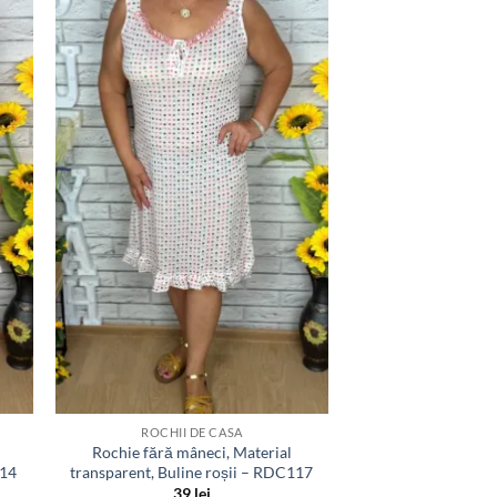
uga
Adauga
la
ite
favorite
ROCHII DE CASA
Rochie fără mâneci, Material
114
transparent, Buline roșii – RDC117
39
lei