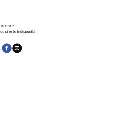
cratoare
oc și este indisponibil.
e