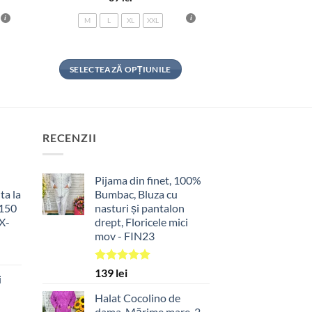
M
L
XL
XXL
SELECTEAZĂ OPȚIUNILE
Acest
produs
are
mai
RECENZII
multe
variații.
Pijama din finet, 100%
Opțiunile
ta la
Bumbac, Bluza cu
pot
(150
nasturi și pantalon
fi
X-
drept, Floricele mici
alese
mov - FIN23
în
l
pagina
nt
Evaluat la
139
lei
i
produsului.
5.00
din 5
ei.
Halat Cocolino de
dama, Mărime mare, 2