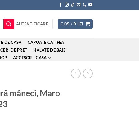
AUTENTIFICARE
COȘ /
0
LEI
E DE CASA
CAPOATE CATIFEA
CERI DE PRET
HALATE DE BAIE
HOP
ACCESORII CASA
ără mâneci, Maro
23