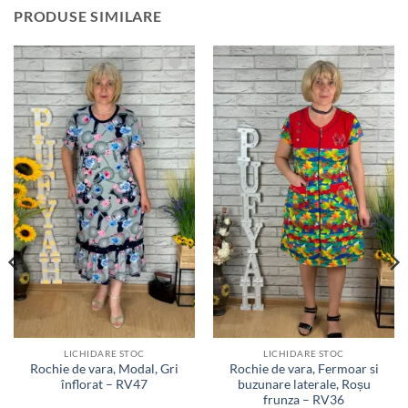
PRODUSE SIMILARE
Adauga
Adauga
la
la
favorite
favorite
LICHIDARE STOC
LICHIDARE STOC
Rochie de vara, Modal, Gri
Rochie de vara, Fermoar si
înflorat – RV47
buzunare laterale, Roșu
frunza – RV36