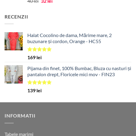
Prețul
Prețul
40
lei
32
lei
inițial
curent
a
este:
RECENZII
fost:
32 lei.
40 lei.
Halat Cocolino de dama, Mărime mare, 2
buzunare și cordon, Orange - HC55
Evaluat la
169
lei
5.00
din 5
Pijama din finet, 100% Bumbac, Bluza cu nasturi și
pantalon drept, Floricele mici mov - FIN23
Evaluat la
139
lei
5.00
din 5
INFORMATII
Tabele marimi