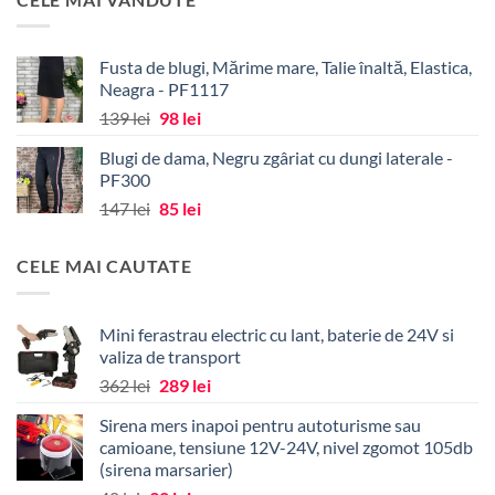
fost:
34 lei.
43 lei.
Fusta de blugi, Mărime mare, Talie înaltă, Elastica,
Neagra - PF1117
Prețul
Prețul
139
lei
98
lei
inițial
curent
Blugi de dama, Negru zgâriat cu dungi laterale -
a
este:
PF300
fost:
98 lei.
Prețul
Prețul
147
lei
85
lei
139 lei.
inițial
curent
a
este:
CELE MAI CAUTATE
fost:
85 lei.
147 lei.
Mini ferastrau electric cu lant, baterie de 24V si
valiza de transport
Prețul
Prețul
362
lei
289
lei
inițial
curent
Sirena mers inapoi pentru autoturisme sau
a
este:
camioane, tensiune 12V-24V, nivel zgomot 105db
fost:
289 lei.
(sirena marsarier)
362 lei.