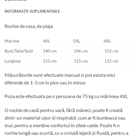
INFORMAȚII SUPLIMENTARE
Rochie de casa, de plaja
Marime
4XL
5XL
6XL
Bust/Talie/Sold
140 cm
146 cm
152 cm
Lungime
115 cm
115 cm
115 cm
Măsurătorile sunt efectuate manual si pot exista mici
diferențe de 1-3 cm in plus sau in minus
Poza este efectuata pe o persoana de 75 kg cu mărimea 4XL
O rochie de casă pentru vară, fără mâneci, poate fi creată
dintr-un material ușor și respirabil, cum ar fi bumbacul sau
inul, pentru a menține confortul în zilele calde. Poate fi o
rochie lungă sau scurtă, cu o croială lejeră și fluidă, pentru a