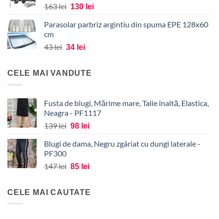
alese
Prețul
Prețul
163
lei
130
lei
alese
în
inițial
curent
în
pagina
Parasolar parbriz argintiu din spuma EPE 128x60
a
este:
pagina
produsului.
cm
fost:
130 lei.
produsului.
Prețul
Prețul
43
lei
163 lei.
34
lei
inițial
curent
a
este:
CELE MAI VANDUTE
fost:
34 lei.
43 lei.
Fusta de blugi, Mărime mare, Talie înaltă, Elastica,
Neagra - PF1117
Prețul
Prețul
139
lei
98
lei
inițial
curent
Blugi de dama, Negru zgâriat cu dungi laterale -
a
este:
PF300
fost:
98 lei.
Prețul
Prețul
147
lei
139 lei.
85
lei
inițial
curent
a
este:
CELE MAI CAUTATE
fost:
85 lei.
147 lei.