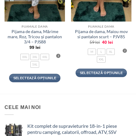
PIJAMALE DAMA
PIJAMALE DAMA
Pijama de dama, Mărime
Pijama de dama, Maiou mov
mare, Roz, Tricou și pantalon
si pantalon scurt – PJV85
3/4 – PJS88
Prețul
Prețul
59
lei
40
lei
inițial
curent
99
lei
a
este:
M
L
XL
fost:
40 lei.
XXL
3XL
4XL
59 lei.
XXL
5XL
SELECTEAZĂ OPȚIUNILE
SELECTEAZĂ OPȚIUNILE
Acest
Acest
produs
produs
are
are
mai
mai
multe
CELE MAI NOI
multe
variații.
variații.
Opțiunile
Opțiunile
pot
Kit complet de supravieturire 18-in-1 piese
pot
fi
pentru camping, calatorii, offroad, ATV, SSV
fi