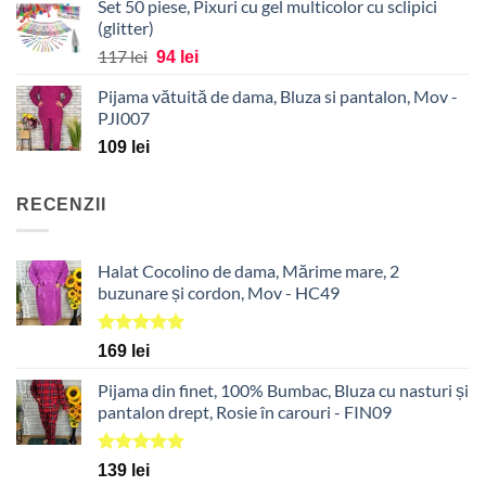
Set 50 piese, Pixuri cu gel multicolor cu sclipici
(glitter)
Prețul
Prețul
117
lei
94
lei
inițial
curent
Pijama vătuită de dama, Bluza si pantalon, Mov -
a
este:
PJI007
fost:
94 lei.
117 lei.
109
lei
RECENZII
Halat Cocolino de dama, Mărime mare, 2
buzunare și cordon, Mov - HC49
Evaluat la
169
lei
5.00
din 5
Pijama din finet, 100% Bumbac, Bluza cu nasturi și
pantalon drept, Rosie în carouri - FIN09
Evaluat la
139
lei
5.00
din 5