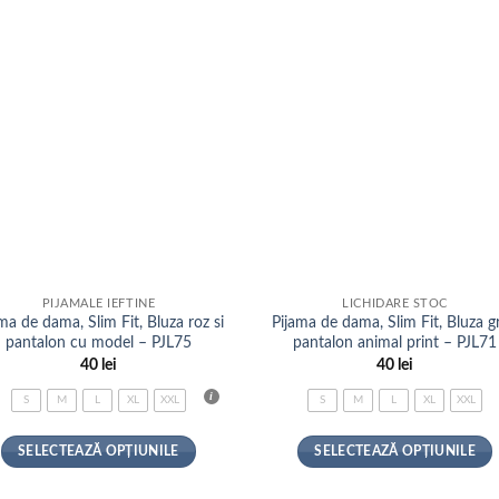
PIJAMALE IEFTINE
LICHIDARE STOC
ma de dama, Slim Fit, Bluza roz si
Pijama de dama, Slim Fit, Bluza gr
pantalon cu model – PJL75
pantalon animal print – PJL71
40
lei
40
lei
S
M
L
XL
XXL
S
M
L
XL
XXL
SELECTEAZĂ OPȚIUNILE
SELECTEAZĂ OPȚIUNILE
Acest
Acest