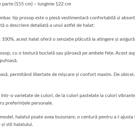
e parte (155 cm) – lungime 122 cm
bac tip prosop este o piesă vestimentară confortabilă și absorba
ă o descriere detaliată a unui astfel de halat:
100%, acest halat oferă o senzație plăcută la atingere și asigură 
rosop, cu o textură buclată sau păroasă pe ambele fețe. Acest asp
 pufoasă.
țioasă, permitând libertate de mișcare și confort maxim. De obicei
 într-o varietate de culori, de la culori pastelate la culori vibra
ru preferințele personale.
 model, halatul poate avea buzunare, o centură pentru a-l ajusta în
i stil halatului.