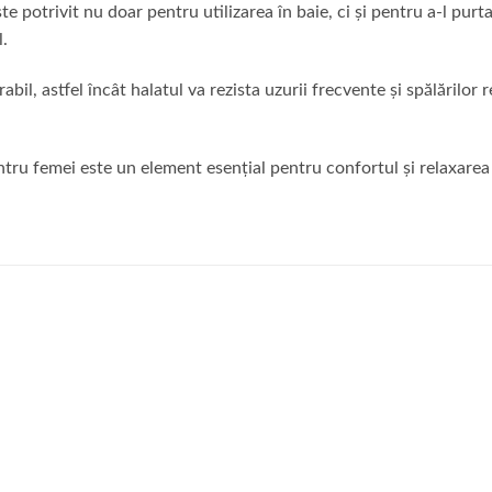
e potrivit nu doar pentru utilizarea în baie, ci și pentru a-l purt
l.
il, astfel încât halatul va rezista uzurii frecvente și spălărilor 
ru femei este un element esențial pentru confortul și relaxarea 
Adauga
Ada
la
la
favorite
favor