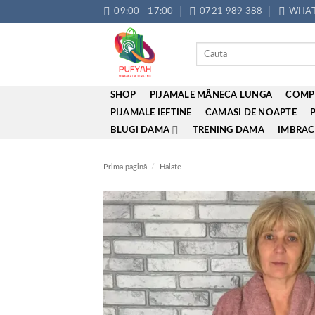
Skip
09:00 - 17:00
0721 989 388
WHAT
to
content
Caută
după:
SHOP
PIJAMALE MÂNECA LUNGA
COMP
PIJAMALE IEFTINE
CAMASI DE NOAPTE
BLUGI DAMA
TRENING DAMA
IMBRAC
Prima pagină
/
Halate