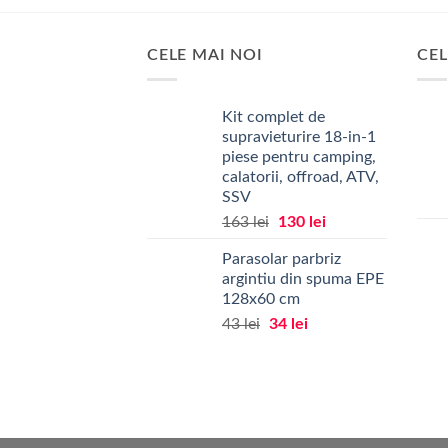
produs
are
mai
CELE MAI NOI
CEL
multe
variații.
Kit complet de
Opțiunile
supravieturire 18-in-1
pot
piese pentru camping,
fi
calatorii, offroad, ATV,
alese
SSV
în
Prețul
Prețul
163
lei
130
lei
pagina
inițial
curent
produsului.
Parasolar parbriz
a
este:
argintiu din spuma EPE
fost:
130 lei.
128x60 cm
163 lei.
Prețul
Prețul
43
lei
34
lei
inițial
curent
a
este:
fost:
34 lei.
43 lei.