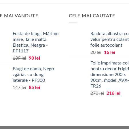
produs
produs
are
are
mai
mai
E MAI VANDUTE
CELE MAI CAUTATE
multe
multe
variații.
variații.
Fusta de blugi, Mărime
Racleta albastra cu
Opțiunile
Opțiunile
mare, Talie înaltă,
velur pentru colan
pot
pot
Elastica, Neagra -
folie autocolant
fi
fi
PF1117
Prețul
Prețul
20
lei
16
lei
alese
alese
Prețul
Prețul
139
lei
98
lei
inițial
curent
în
în
Folie imprimata col
inițial
curent
a
este:
pagina
pagina
Blugi de dama, Negru
pentru decor Frigid
a
este:
fost:
16 lei.
produsului.
produsului.
zgâriat cu dungi
dimensiune 200 x
fost:
98 lei.
20 lei.
laterale - PF300
90cm, model: AVX-
139 lei.
FR26
Prețul
Prețul
147
lei
85
lei
Prețul
Preț
inițial
curent
270
lei
216
lei
inițial
cure
a
este:
a
este
fost:
85 lei.
fost:
216 
147 lei.
270 lei.