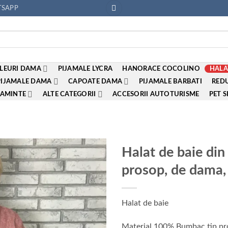
SAPP
LEURI DAMA
PIJAMALE LYCRA
HANORACE COCOLINO
HALA
PIJAMALE DAMA
CAPOATE DAMA
PIJAMALE BARBATI
REDU
AMINTE
ALTE CATEGORII
ACCESORII AUTOTURISME
PET 
Halat de baie di
prosop, de dama,
Adauga
la
favorite
Halat de baie
Material 100% Bumbac tip p