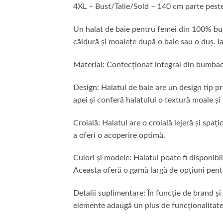
4XL – Bust/Talie/Sold – 140 cm parte pest
Un halat de baie pentru femei din 100% bum
căldură și moalețe după o baie sau o duș. Iat
Material: Confecționat integral din bumbac 
Design: Halatul de baie are un design tip p
apei și conferă halatului o textură moale și
Croială: Halatul are o croială lejeră și spa
a oferi o acoperire optimă.
Culori și modele: Halatul poate fi disponibil
Aceasta oferă o gamă largă de opțiuni pent
Detalii suplimentare: În funcție de brand și
elemente adaugă un plus de funcționalitate ș