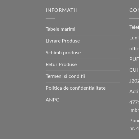
INFORMATII
CO
Tele
Tabele marimi
Luni
Livrare Produse
offi
Schimb produse
PUF
Retur Produse
CUI
Termeni si conditii
J20
Politica de confidentialitate
Acti
ANPC
4771
imbr
Punc
nr. 