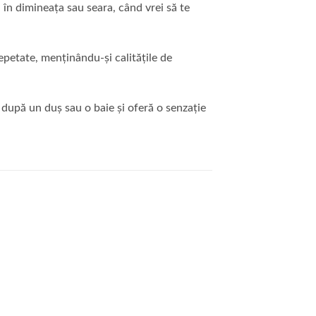
a în dimineața sau seara, când vrei să te
repetate, menținându-și calitățile de
după un duș sau o baie și oferă o senzație
uga
Adauga
la
ite
favorite