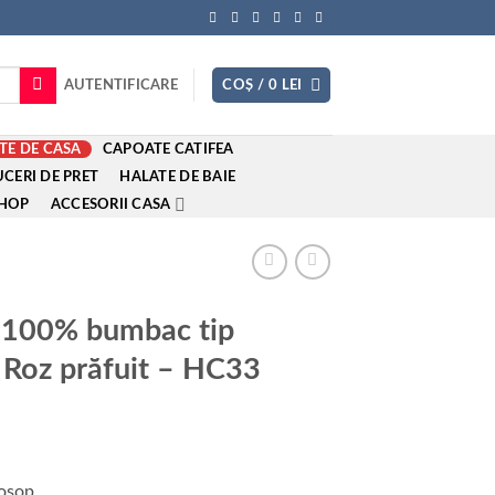
AUTENTIFICARE
COȘ /
0
LEI
TE DE CASA
CAPOATE CATIFEA
CERI DE PRET
HALATE DE BAIE
SHOP
ACCESORII CASA
n 100% bumbac tip
 Roz prăfuit – HC33
rosop