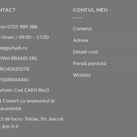
NTACT
CONTUL MEU
fon 0721 989 388
Comenzi
-Vineri / 09:00 – 17:00
Adrese
ce@pufyah.ro
Detalii cont
YAH BRAND SRL
Parolă pierdută
 RO43620278
Wishlist
21000044366
vitate: Cod CAEN Rev3
 Comert cu amanuntul al
acamintei
t de lucru: Tulcea, Str. Isaccei
4, Km 3-4