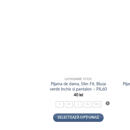
LICHIDARE STOC
Pijama de dama, Slim Fit, Bluza
Pija
verde închis si pantalon – PJL60
40
lei
S
M
L
XL
XXL
SELECTEAZĂ OPȚIUNILE
Acest