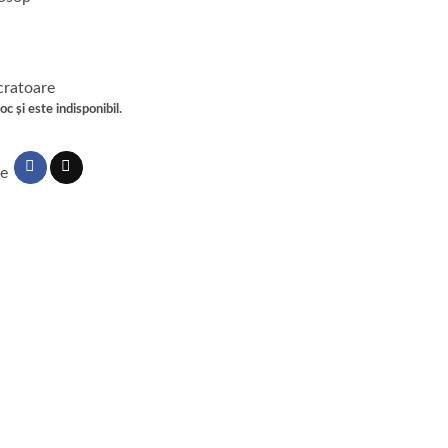
ucratoare
c și este indisponibil.
le