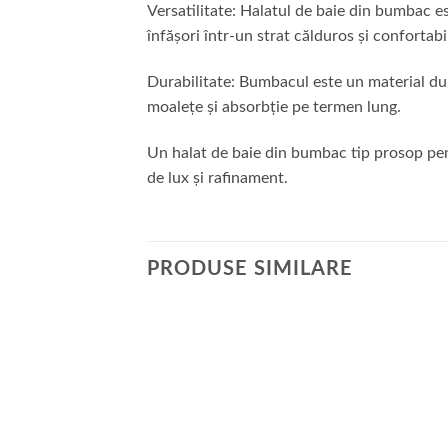
Versatilitate: Halatul de baie din bumbac est
înfășori într-un strat călduros și confortabi
Durabilitate: Bumbacul este un material durab
moalețe și absorbție pe termen lung.
Un halat de baie din bumbac tip prosop pent
de lux și rafinament.
PRODUSE SIMILARE
Adauga
la
favorite