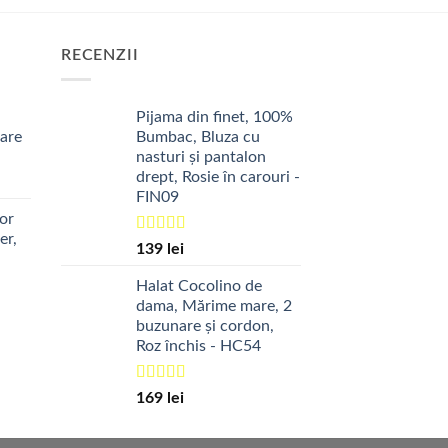
produs
p
are
a
mai
m
RECENZII
multe
m
variații.
va
Pijama din finet, 100%
Opțiunile
O
tare
Bumbac, Bluza cu
pot
p
nasturi și pantalon
fi
fi
drept, Rosie în carouri -
alese
a
FIN09
în
î
or
pagina
p
er,
Evaluat la
139
lei
produsului.
p
5.00
din 5
Halat Cocolino de
dama, Mărime mare, 2
ul
buzunare și cordon,
nt
Roz închis - HC54
:
lei.
Evaluat la
169
lei
5.00
din 5