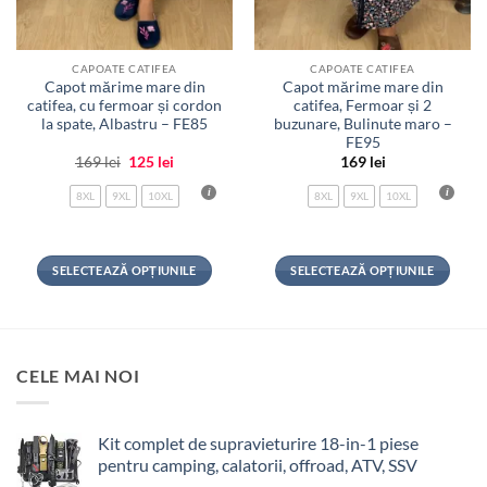
CAPOATE CATIFEA
CAPOATE CATIFEA
Capot mărime mare din
Capot mărime mare din
catifea, cu fermoar și cordon
catifea, Fermoar și 2
la spate, Albastru – FE85
buzunare, Bulinute maro –
FE95
Prețul
Prețul
169
lei
125
lei
169
lei
inițial
curent
a
este:
8XL
9XL
10XL
8XL
9XL
10XL
fost:
125 lei.
169 lei.
SELECTEAZĂ OPȚIUNILE
SELECTEAZĂ OPȚIUNILE
Acest
Acest
produs
produs
are
are
mai
mai
CELE MAI NOI
multe
multe
variații.
variații.
Opțiunile
Opțiunile
Kit complet de supravieturire 18-in-1 piese
pot
pot
pentru camping, calatorii, offroad, ATV, SSV
fi
fi