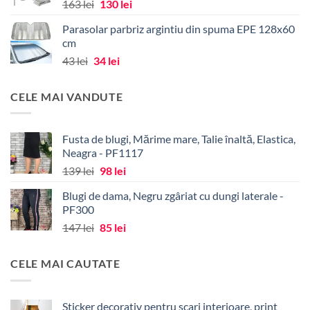
Prețul
Prețul
163
lei
130
lei
alese
alese
inițial
curent
în
în
Parasolar parbriz argintiu din spuma EPE 128x60
a
este:
pagina
pagina
cm
fost:
130 lei.
produsului.
produsului.
Prețul
Prețul
43
lei
34
lei
163 lei.
inițial
curent
a
este:
CELE MAI VANDUTE
fost:
34 lei.
43 lei.
Fusta de blugi, Mărime mare, Talie înaltă, Elastica,
Neagra - PF1117
Prețul
Prețul
139
lei
98
lei
inițial
curent
Blugi de dama, Negru zgâriat cu dungi laterale -
a
este:
PF300
fost:
98 lei.
Prețul
Prețul
147
lei
85
lei
139 lei.
inițial
curent
a
este:
CELE MAI CAUTATE
fost:
85 lei.
147 lei.
Sticker decorativ pentru scari interioare, print