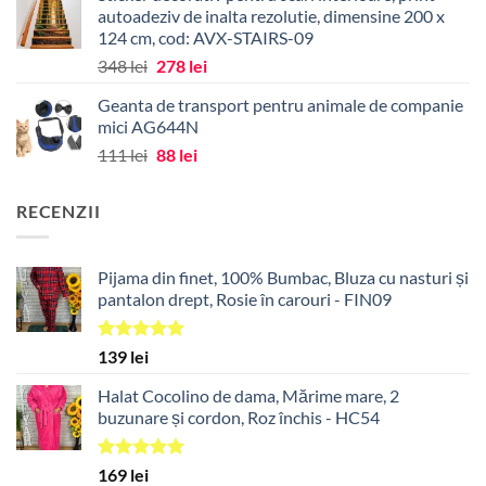
autoadeziv de inalta rezolutie, dimensine 200 x
124 cm, cod: AVX-STAIRS-09
Prețul
Prețul
348
lei
278
lei
inițial
curent
Geanta de transport pentru animale de companie
a
este:
mici AG644N
fost:
278 lei.
Prețul
Prețul
111
lei
88
lei
348 lei.
inițial
curent
a
este:
RECENZII
fost:
88 lei.
111 lei.
Pijama din finet, 100% Bumbac, Bluza cu nasturi și
pantalon drept, Rosie în carouri - FIN09
Evaluat la
139
lei
5.00
din 5
Halat Cocolino de dama, Mărime mare, 2
buzunare și cordon, Roz închis - HC54
Evaluat la
169
lei