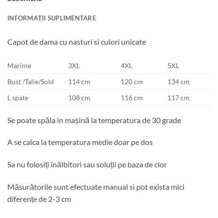
INFORMAȚII SUPLIMENTARE
Capot de dama cu nasturi si culori unicate
Marime
3XL
4XL
5XL
Bust /Talie/Sold
114 cm
120 cm
134 cm
L spate
108 cm
116 cm
117 cm
Se poate spăla in mașină la temperatura de 30 grade
A se calca la temperatura medie doar pe dos
Sa nu folosiți înălbitori sau soluții pe baza de clor
Măsurătorile sunt efectuate manual si pot exista mici
diferențe de 2-3 cm