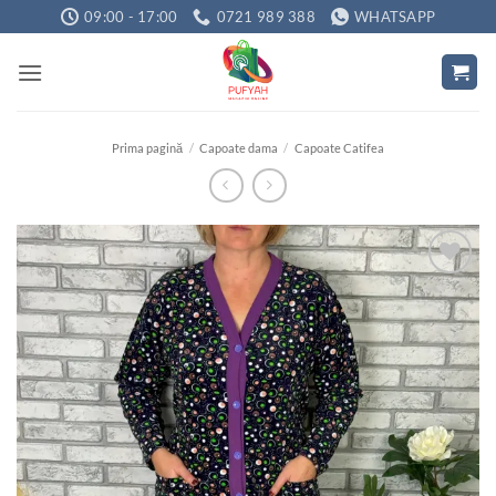
Skip
09:00 - 17:00
0721 989 388
WHATSAPP
to
content
Prima pagină
/
Capoate dama
/
Capoate Catifea
Adauga
la
favorite