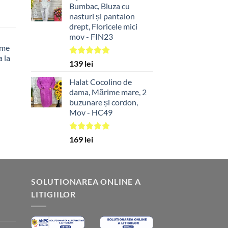
Bumbac, Bluza cu
pot
nasturi și pantalon
fi
drept, Floricele mici
alese
mov - FIN23
în
ime
pagina
 la
Evaluat la
139
lei
produsului.
5.00
din 5
Halat Cocolino de
dama, Mărime mare, 2
buzunare și cordon,
Mov - HC49
Evaluat la
169
lei
5.00
din 5
SOLUTIONAREA ONLINE A
LITIGIILOR