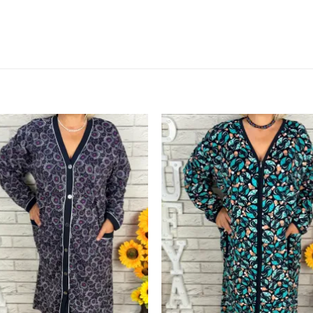
Adauga
Ada
la
la
favorite
favor