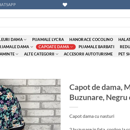
ATSAPP
EURI DAMA
PIJAMALE LYCRA
HANORACE COCOLINO
HALAT
PIJAMALE DAMA
CAPOATE DAMA
PIJAMALE BARBATI
REDU
AMINTE
ALTE CATEGORII
ACCESORII AUTOTURISME
PET S
Capot de dama, Mâ
Buzunare, Negru 
Adauga
la
favorite
Capot dama cu nasturi
2 buzunare in fata, cordon la s