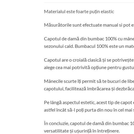
Materialul este foarte puțin elastic
Măsurătorile sunt efectuate manual si pot ex
Capotul de damă din bumbac 100% cu mânecă s
sezonului cald. Bumbacul 100% este un materia
Capotul are o croială clasică și se potrivește 
alege cea mai potrivită opțiune pentru gusturi
Mânecile scurte îți permit să te bucuri de lib
capotului, facilitează îmbrăcarea și dezbrăc
Pe lângă aspectul estetic, acest tip de capot 
astfel încât să-l poți purta din nou în cel mai
În concluzie, capotul de damă din bumbac 100
versatilitate și ușurință în întreținere.