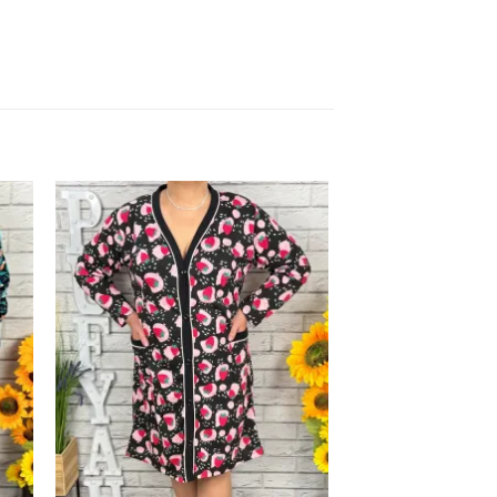
uga
Adauga
la
ite
favorite