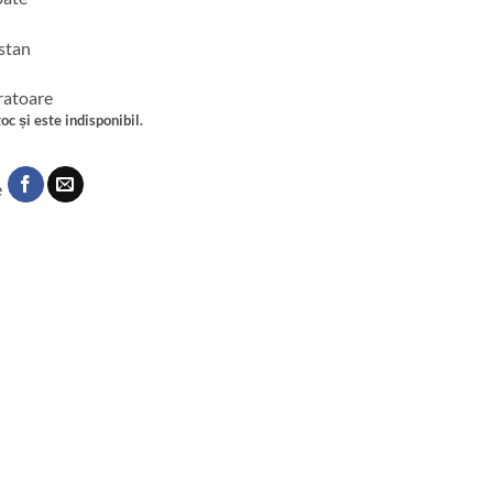
stan
cratoare
oc și este indisponibil.
e