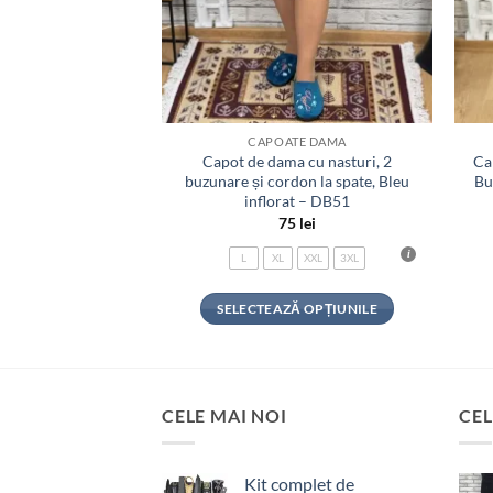
LATE
CAPOATE DAMA
Cocolino, Verde cu
Capot de dama cu nasturi, 2
Ca
– HC46
buzunare și cordon la spate, Bleu
Bu
inflorat – DB51
Prețul
Prețul
i
69
lei
75
lei
inițial
curent
a
este:
XL
XXL
L
XL
XXL
3XL
fost:
69 lei.
99 lei.
Ă OPȚIUNILE
SELECTEAZĂ OPȚIUNILE
Acest
Acest
produs
produs
are
are
mai
mai
CELE MAI NOI
CEL
multe
multe
variații.
variații.
Kit complet de
Opțiunile
Opțiunile