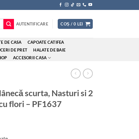
AUTENTIFICARE
COȘ /
0
LEI
E DE CASA
CAPOATE CATIFEA
CERI DE PRET
HALATE DE BAIE
HOP
ACCESORII CASA
necă scurta, Nasturi si 2
cu flori – PF1637
pate