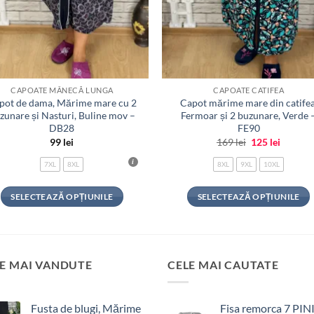
CAPOATE MÂNECĂ LUNGA
CAPOATE CATIFEA
pot de dama, Mărime mare cu 2
Capot mărime mare din catifea
zunare și Nasturi, Buline mov –
Fermoar și 2 buzunare, Verde 
DB28
FE90
Prețul
Prețul
99
lei
169
lei
125
lei
inițial
curent
a
este:
7XL
8XL
8XL
9XL
10XL
fost:
125 lei.
169 lei.
SELECTEAZĂ OPȚIUNILE
SELECTEAZĂ OPȚIUNILE
Acest
Acest
produs
produs
are
are
mai
mai
E MAI VANDUTE
CELE MAI CAUTATE
multe
multe
variații.
variații.
Fusta de blugi, Mărime
Fisa remorca 7 PINI
Opțiunile
Opțiunile