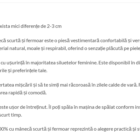
ista mici diferențe de 2-3 cm
curtă și fermoar este o piesă vestimentară confortabilă și versat
l natural, moale și respirabil, oferind o senzație plăcută pe piele
cu ușurință în majoritatea siluetelor feminine. Este disponibil în dif
le și preferințele tale.
ertatea mișcării și să te simți mai răcoroasă în zilele calde de vară
area rapidă și comodă.
este ușor de întreținut. Îl poți spăla în mașina de spălat conform in
 scurt timp.
% cu mânecă scurtă și fermoar reprezintă o alegere practică și sti