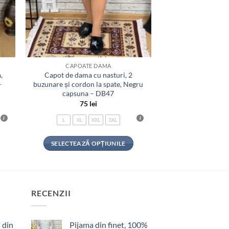
CAPOATE DAMA
,
Capot de dama cu nasturi, 2
–
buzunare și cordon la spate, Negru
capsuna – DB47
75
lei
L
XL
XXL
3XL
SELECTEAZĂ OPȚIUNILE
Acest
produs
are
mai
RECENZII
multe
variații.
 din
Pijama din finet, 100%
Opțiunile