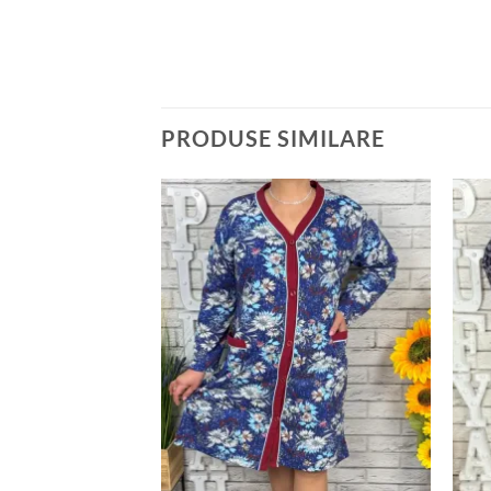
PRODUSE SIMILARE
Adauga
Adauga
la
la
favorite
favorite