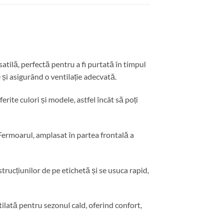
ilă, perfectă pentru a fi purtată în timpul
 și asigurând o ventilație adecvată.
erite culori și modele, astfel încât să poți
. Fermoarul, amplasat în partea frontală a
strucțiunilor de pe etichetă și se usuca rapid,
lată pentru sezonul cald, oferind confort,