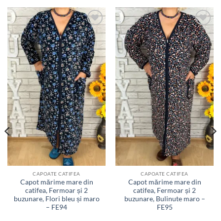
Adauga
Adauga
la
la
favorite
favorite
CAPOATE CATIFEA
CAPOATE CATIFEA
Capot mărime mare din
Capot mărime mare din
catifea, Fermoar și 2
catifea, Fermoar și 2
buzunare, Flori bleu și maro
buzunare, Bulinute maro –
– FE94
FE95