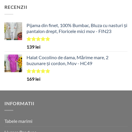
RECENZII
Pijama din finet, 100% Bumbac, Bluza cu nasturi și
pantalon drept, Floricele mici mov - FIN23
Evaluat la
139
lei
5.00
din 5
Halat Cocolino de dama, Mărime mare, 2
buzunare și cordon, Mov - HC49
Evaluat la
169
lei
5.00
din 5
INFORMATII
Tabele marimi