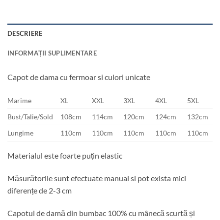
DESCRIERE
INFORMAȚII SUPLIMENTARE
Capot de dama cu fermoar si culori unicate
Marime
XL
XXL
3XL
4XL
5XL
Bust/Talie/Sold
108cm
114cm
120cm
124cm
132cm
Lungime
110cm
110cm
110cm
110cm
110cm
Materialul este foarte puțin elastic
Măsurătorile sunt efectuate manual si pot exista mici
diferențe de 2-3 cm
Capotul de damă din bumbac 100% cu mânecă scurtă și