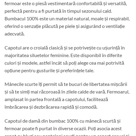
fermoar este o piesă vestimentară confortabilă și versatilă,
perfectă pentru a fi purtată în timpul sezonului cald.
Bumbacul 100% este un material natural, moale și respirabil,
oferind o senzație plăcută pe piele și asigurând o ventilație
adecvată.
Capotul are o croială clasică și se potrivește cu ușurință în
majoritatea siluetelor feminine. Este disponibil în diferite
culori și modele, astfel încât să poți alege cea mai potrivită
opțiune pentru gusturile și preferințele tale.
Mânecile scurte îți permit să te bucuri de libertatea mișcării
și să te simți mai răcoroasă în zilele calde de vară. Fermoarul,
amplasat în partea frontală a capotului, facilitează
îmbrăcarea și dezbrăcarea rapidă și comodă.
Capotul de damă din bumbac 100% cu mânecă scurtă și
fermoar poate fi purtat în diverse ocazii. Poți asocia acest
capot cu blugi sau pantaloni scurți pentru un aspect casual și