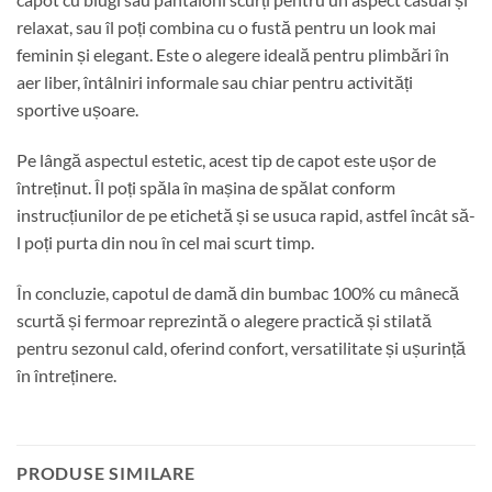
relaxat, sau îl poți combina cu o fustă pentru un look mai
feminin și elegant. Este o alegere ideală pentru plimbări în
aer liber, întâlniri informale sau chiar pentru activități
sportive ușoare.
Pe lângă aspectul estetic, acest tip de capot este ușor de
întreținut. Îl poți spăla în mașina de spălat conform
instrucțiunilor de pe etichetă și se usuca rapid, astfel încât să-
l poți purta din nou în cel mai scurt timp.
În concluzie, capotul de damă din bumbac 100% cu mânecă
scurtă și fermoar reprezintă o alegere practică și stilată
pentru sezonul cald, oferind confort, versatilitate și ușurință
în întreținere.
PRODUSE SIMILARE