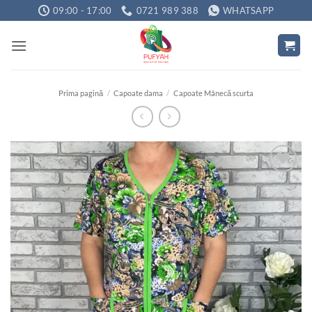
Skip
09:00 - 17:00
0721 989 388
WHATSAPP
to
content
Prima pagină
/
Capoate dama
/
Capoate Mânecă scurta
Adauga
la
favorite