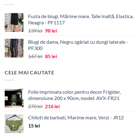
fost:
34 lei.
43 lei.
Fusta de blugi, Mărime mare, Talie înaltă, Elastica,
Neagra - PF1117
Prețul
Prețul
139
lei
98
lei
inițial
curent
Blugi de dama, Negru zgâriat cu dungi laterale -
a
este:
PF300
fost:
98 lei.
Prețul
Prețul
147
lei
85
lei
139 lei.
inițial
curent
a
este:
CELE MAI CAUTATE
fost:
85 lei.
147 lei.
Folie imprimata color pentru decor Frigider,
dimensiune 200 x 90cm, model: AVX-FR21
Prețul
Prețul
270
lei
216
lei
inițial
curent
Chiloti de barbati, Marime mare, Verzi - JR12
a
este:
15
lei
fost:
216 lei.
270 lei.