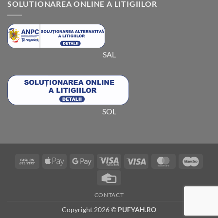
SOLUTIONAREA ONLINE A LITIGIILOR
SAL
SOL
Cash
Apple
Google
Visa
Visa
MasterCard
Maes
On
Pay
Pay
Electron
Credit
Delivery
Card
CONTACT
Copyright 2026 ©
PUFYAH.RO