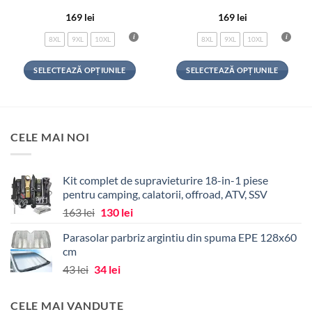
169
lei
169
lei
8XL
9XL
10XL
8XL
9XL
10XL
SELECTEAZĂ OPȚIUNILE
SELECTEAZĂ OPȚIUNILE
Acest
Acest
produs
produs
are
are
mai
mai
CELE MAI NOI
multe
multe
variații.
variații.
Opțiunile
Opțiunile
Kit complet de supravieturire 18-in-1 piese
pot
pot
pentru camping, calatorii, offroad, ATV, SSV
fi
fi
Prețul
Prețul
163
lei
130
lei
alese
alese
inițial
curent
în
în
Parasolar parbriz argintiu din spuma EPE 128x60
a
este:
pagina
pagina
cm
fost:
130 lei.
produsului.
produsului.
Prețul
Prețul
43
lei
34
lei
163 lei.
inițial
curent
a
este:
CELE MAI VANDUTE