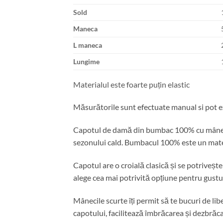
Sold
Maneca
L maneca
Lungime
Materialul este foarte puțin elastic
Măsurătorile sunt efectuate manual si pot ex
Capotul de damă din bumbac 100% cu mânecă s
sezonului cald. Bumbacul 100% este un materia
Capotul are o croială clasică și se potrivește 
alege cea mai potrivită opțiune pentru gusturi
Mânecile scurte îți permit să te bucuri de lib
capotului, facilitează îmbrăcarea și dezbrăc