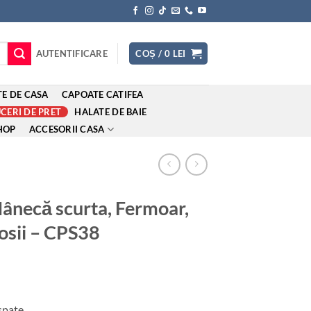
AUTENTIFICARE
COȘ /
0
LEI
E DE CASA
CAPOATE CATIFEA
CERI DE PRET
HALATE DE BAIE
HOP
ACCESORII CASA
ânecă scurta, Fermoar,
rosii – CPS38
 spate