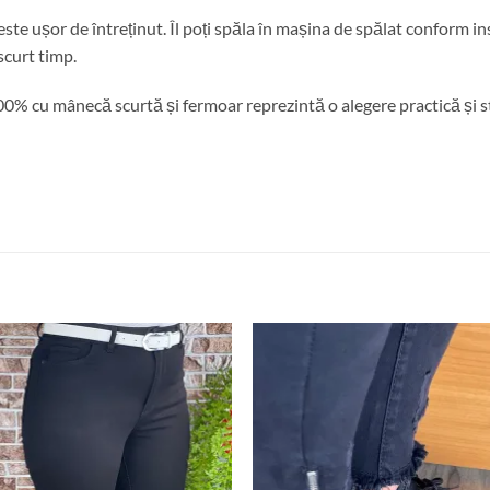
este ușor de întreținut. Îl poți spăla în mașina de spălat conform in
 scurt timp.
% cu mânecă scurtă și fermoar reprezintă o alegere practică și sti
Adauga
Ada
la
la
favorite
favor