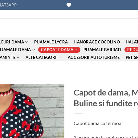
ATSAPP
EURI DAMA
PIJAMALE LYCRA
HANORACE COCOLINO
HALAT
PIJAMALE DAMA
CAPOATE DAMA
PIJAMALE BARBATI
REDU
AMINTE
ALTE CATEGORII
ACCESORII AUTOTURISME
PET S
Capot de dama, M
Buline si fundite 
Adauga
la
favorite
Capot dama cu fermoar
1 buzunar in lateral, cordon la