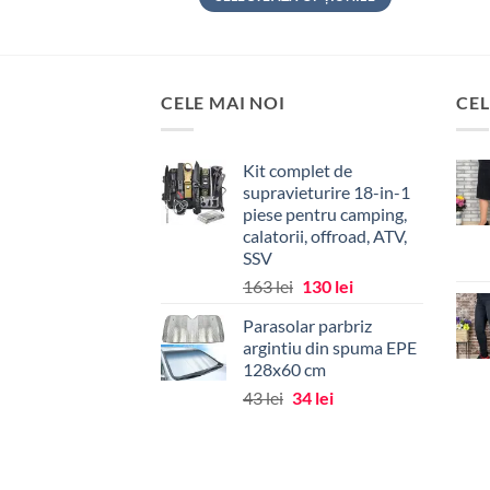
Acest
Acest
produs
produs
are
are
mai
mai
CELE MAI NOI
CEL
multe
multe
variații.
variații.
Kit complet de
Opțiunile
Opțiunile
supravieturire 18-in-1
pot
pot
piese pentru camping,
fi
fi
calatorii, offroad, ATV,
alese
alese
SSV
în
în
Prețul
Prețul
163
lei
130
lei
pagina
pagina
inițial
curent
Parasolar parbriz
produsului.
produsului.
a
este:
argintiu din spuma EPE
fost:
130 lei.
128x60 cm
163 lei.
Prețul
Prețul
43
lei
34
lei
inițial
curent
a
este:
fost:
34 lei.
43 lei.