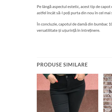
Pe lângă aspectul estetic, acest tip de capot 
astfel încât să-l poți purta din nou în cel mai
În concluzie, capotul de damă din bumbac 100
versatilitate și ușurință în întreținere.
PRODUSE SIMILARE
Adauga
Adauga
la
la
favorite
favorite