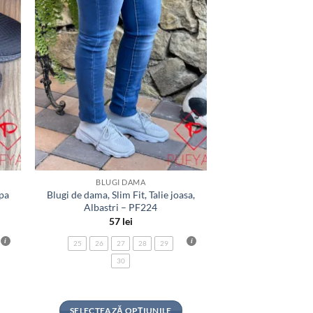
BLUGI DAMA
lpa
Blugi de dama, Slim Fit, Talie joasa,
Albastri – PF224
57
lei
25
26
27
28
29
30
SELECTEAZĂ OPȚIUNILE