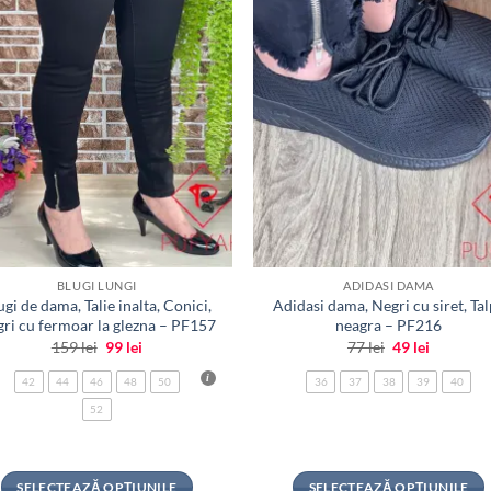
BLUGI LUNGI
ADIDASI DAMA
ugi de dama, Talie inalta, Conici,
Adidasi dama, Negri cu siret, Ta
ri cu fermoar la glezna – PF157
neagra – PF216
Prețul
Prețul
Prețul
Prețul
159
lei
99
lei
77
lei
49
lei
inițial
curent
inițial
curent
a
este:
a
este:
42
44
46
48
50
36
37
38
39
40
fost:
99 lei.
fost:
49 lei.
159 lei.
77 lei.
52
SELECTEAZĂ OPȚIUNILE
SELECTEAZĂ OPȚIUNILE