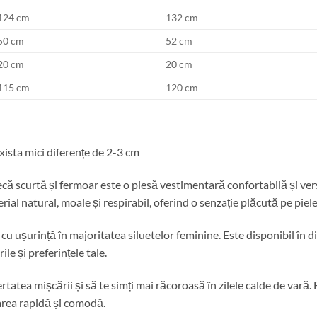
124 cm
132 cm
50 cm
52 cm
20 cm
20 cm
115 cm
120 cm
ista mici diferențe de 2-3 cm
curtă și fermoar este o piesă vestimentară confortabilă și versat
l natural, moale și respirabil, oferind o senzație plăcută pe piele
cu ușurință în majoritatea siluetelor feminine. Este disponibil în dif
le și preferințele tale.
ertatea mișcării și să te simți mai răcoroasă în zilele calde de vară
area rapidă și comodă.