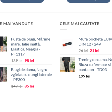
Acest
Acest
produs
produs
are
are
mai
mai
E MAI VANDUTE
CELE MAI CAUTATE
multe
multe
variații.
variații.
Fusta de blugi, Mărime
Mufa bricheta EUR
Opțiunile
Opțiunile
mare, Talie înaltă,
DIN 12 / 24V
pot
pot
Elastica, Neagra -
Prețul
Prețul
26
lei
21
lei
fi
fi
PF1117
inițial
curent
alese
alese
Trening de dama, N
Prețul
Prețul
139
lei
98
lei
a
este:
în
în
Bluza cu fermoar si
inițial
curent
fost:
21 lei.
pagina
pagina
Blugi de dama, Negru
pantalon - TD03
a
este:
26 lei.
zgâriat cu dungi laterale
produsului.
produsului.
fost:
98 lei.
199
lei
- PF300
139 lei.
Prețul
Prețul
147
lei
85
lei
inițial
curent
a
este:
fost:
85 lei.
147 lei.