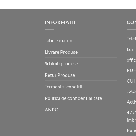
INFORMATII
CO
Tele
Tabele marimi
Luni
Livrare Produse
offi
Schimb produse
PUF
Retur Produse
CUI
Termeni si conditii
J20
Politica de confidentialitate
Acti
ANPC
4771
imbr
Punc