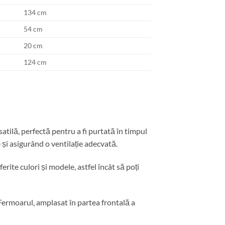
134 cm
54 cm
20 cm
124 cm
ilă, perfectă pentru a fi purtată în timpul
 și asigurând o ventilație adecvată.
erite culori și modele, astfel încât să poți
. Fermoarul, amplasat în partea frontală a