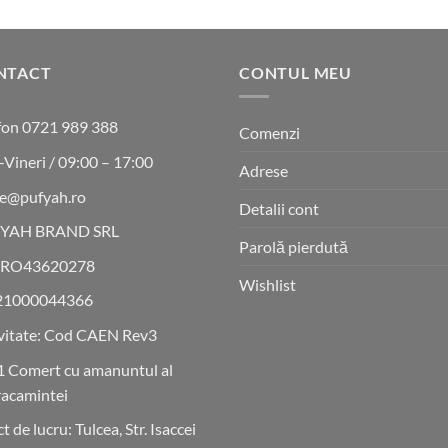
NTACT
CONTUL MEU
fon 0721 989 388
Comenzi
-Vineri / 09:00 – 17:00
Adrese
ce@pufyah.ro
Detalii cont
YAH BRAND SRL
Parolă pierdută
 RO43620278
Wishlist
21000044366
vitate: Cod CAEN Rev3
 Comert cu amanuntul al
acamintei
t de lucru: Tulcea, Str. Isaccei