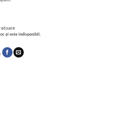
cratoare
oc și este indisponibil.
e