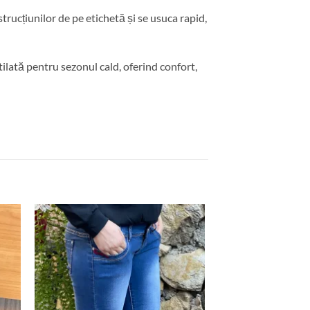
strucțiunilor de pe etichetă și se usuca rapid,
lată pentru sezonul cald, oferind confort,
uga
Adauga
la
ite
favorite