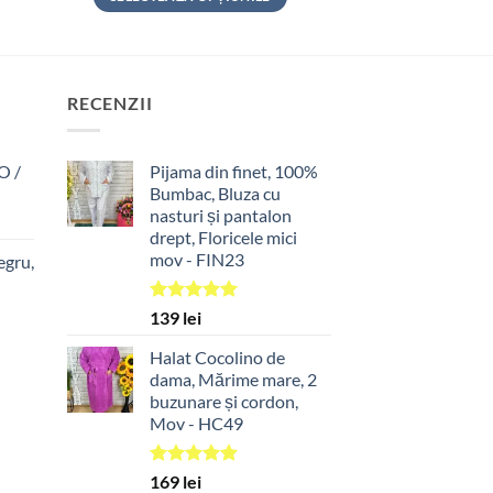
Acest
produs
are
mai
RECENZII
multe
variații.
O /
Pijama din finet, 100%
Opțiunile
Bumbac, Bluza cu
pot
nasturi și pantalon
fi
drept, Floricele mici
alese
mov - FIN23
egru,
în
pagina
Evaluat la
139
lei
produsului.
5.00
din 5
Halat Cocolino de
dama, Mărime mare, 2
buzunare și cordon,
Mov - HC49
Evaluat la
169
lei