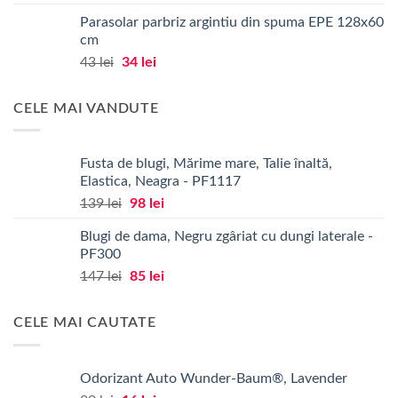
în
în
inițial
curent
Parasolar parbriz argintiu din spuma EPE 128x60
pagina
pagina
a
este:
cm
produsului.
produsului.
fost:
130 lei.
Prețul
Prețul
43
lei
34
lei
163 lei.
inițial
curent
a
este:
CELE MAI VANDUTE
fost:
34 lei.
43 lei.
Fusta de blugi, Mărime mare, Talie înaltă,
Elastica, Neagra - PF1117
Prețul
Prețul
139
lei
98
lei
inițial
curent
Blugi de dama, Negru zgâriat cu dungi laterale -
a
este:
PF300
fost:
98 lei.
Prețul
Prețul
147
lei
85
lei
139 lei.
inițial
curent
a
este:
CELE MAI CAUTATE
fost:
85 lei.
147 lei.
Odorizant Auto Wunder-Baum®, Lavender