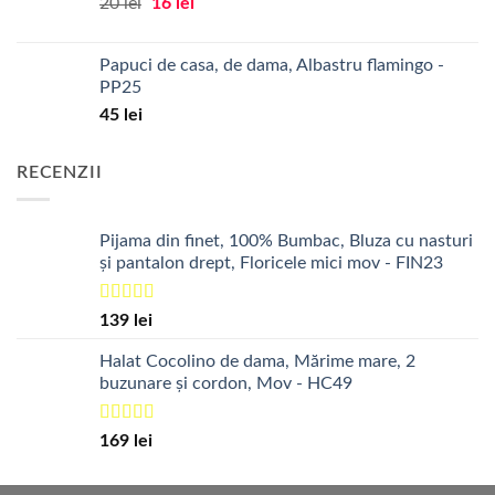
Prețul
Prețul
20
lei
16
lei
inițial
curent
a
este:
Papuci de casa, de dama, Albastru flamingo -
fost:
16 lei.
PP25
20 lei.
45
lei
RECENZII
Pijama din finet, 100% Bumbac, Bluza cu nasturi
și pantalon drept, Floricele mici mov - FIN23
Evaluat la
139
lei
5.00
din 5
Halat Cocolino de dama, Mărime mare, 2
buzunare și cordon, Mov - HC49
Evaluat la
169
lei
5.00
din 5