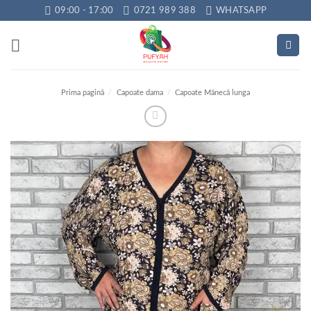
Skip
09:00 - 17:00
0721 989 388
WHATSAPP
to
content
Prima pagină
/
Capoate dama
/
Capoate Mânecă lunga
Adauga
la
favorite