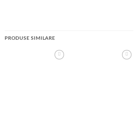
PRODUSE SIMILARE
Adauga
Adauga
la
la
favorite
favorite