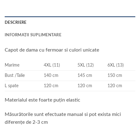
DESCRIERE
INFORMAȚII SUPLIMENTARE
Capot de dama cu fermoar si culori unicate
Marime
4XL (11)
5XL (12)
6XL (13)
Bust /Talie
140 cm
145 cm
150 cm
L spate
120 cm
120 cm
120 cm
Materialul este foarte puțin elastic
Măsurătorile sunt efectuate manual si pot exista mici
diferențe de 2-3 cm