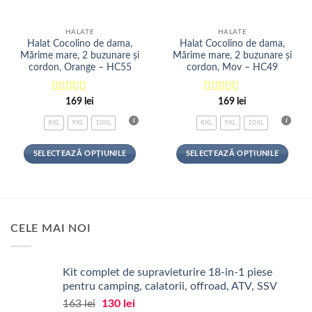
HALATE
HALATE
Halat Cocolino de dama,
Halat Cocolino de dama,
Mărime mare, 2 buzunare și
Mărime mare, 2 buzunare și
cordon, Orange – HC55
cordon, Mov – HC49
Evaluat la
169
lei
5
Evaluat la
169
lei
5
din 5
din 5
8XL
9XL
10XL
8XL
9XL
10XL
SELECTEAZĂ OPȚIUNILE
SELECTEAZĂ OPȚIUNILE
Acest
Acest
produs
produs
are
are
mai
mai
CELE MAI NOI
multe
multe
variații.
variații.
Opțiunile
Opțiunile
Kit complet de supravieturire 18-in-1 piese
pot
pot
pentru camping, calatorii, offroad, ATV, SSV
fi
fi
alese
alese
Prețul
Prețul
163
lei
130
lei