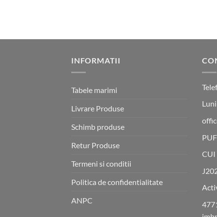
a
este:
fost:
34 lei.
43 lei.
INFORMATII
CO
Tele
Tabele marimi
Luni
Livrare Produse
offi
Schimb produse
PUF
Retur Produse
CUI
Termeni si conditii
J20
Politica de confidentialitate
Acti
ANPC
4771
imbr