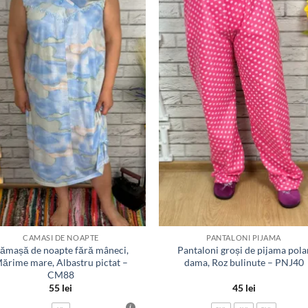
la
la
favorite
favor
CAMASI DE NOAPTE
PANTALONI PIJAMA
ămașă de noapte fără mâneci,
Pantaloni groși de pijama pola
ărime mare, Albastru pictat –
dama, Roz bulinute – PNJ40
CM88
55
lei
45
lei