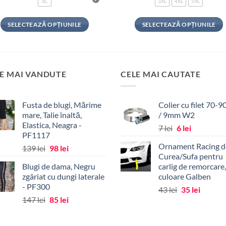
XL
3XL
4XL
5XL
SELECTEAZĂ OPȚIUNILE
SELECTEAZĂ OPȚIUNILE
Acest
Acest
produs
produs
are
are
mai
mai
E MAI VANDUTE
CELE MAI CAUTATE
multe
multe
variații.
variații.
Fusta de blugi, Mărime
Colier cu filet 70-
Opțiunile
Opțiunile
mare, Talie înaltă,
/ 9mm W2
pot
pot
Elastica, Neagra -
Prețul
Prețul
7
lei
6
lei
fi
fi
PF1117
inițial
curent
alese
alese
Ornament Racing de
Prețul
Prețul
139
lei
98
lei
a
este:
în
în
Curea/Sufa pentru
inițial
curent
fost:
6 lei.
pagina
pagina
Blugi de dama, Negru
carlig de remorcare,
a
este:
7 lei.
zgâriat cu dungi laterale
culoare Galben
produsului.
produsului.
fost:
98 lei.
- PF300
Prețul
Prețul
43
lei
35
lei
139 lei.
Prețul
Prețul
147
lei
85
lei
inițial
curent
inițial
curent
a
este:
a
este:
fost:
35 lei.