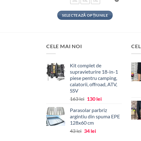
4XL
5XL
3XL
4XL
5XL
Ă OPȚIUNILE
SELECTEAZĂ OPȚIUNILE
Acest
Acest
produs
produs
are
are
mai
mai
CELE MAI NOI
CEL
multe
multe
variații.
variații.
Kit complet de
Opțiunile
Opțiunile
supravieturire 18-in-1
pot
pot
piese pentru camping,
fi
fi
calatorii, offroad, ATV,
alese
alese
SSV
în
în
Prețul
Prețul
163
lei
130
lei
pagina
pagina
inițial
curent
Parasolar parbriz
produsului.
produsului.
a
este:
argintiu din spuma EPE
fost:
130 lei.
128x60 cm
163 lei.
Prețul
Prețul
43
lei
34
lei
inițial
curent