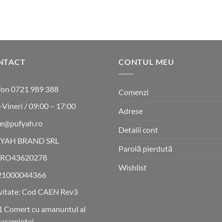
fost:
85 lei.
43 lei.
147 lei.
NTACT
CONTUL MEU
fon 0721 989 388
Comenzi
-Vineri / 09:00 – 17:00
Adrese
ce@pufyah.ro
Detalii cont
YAH BRAND SRL
Parolă pierdută
 RO43620278
Wishlist
21000044366
vitate: Cod CAEN Rev3
 Comert cu amanuntul al
acamintei