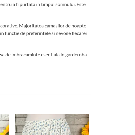
ntru a fi purtata in timpul somnului. Este
decorative. Majoritatea camasilor de noapte
n functie de preferintele si nevoile fiecarei
iesa de imbracaminte esentiala in garderoba
uga
Adauga