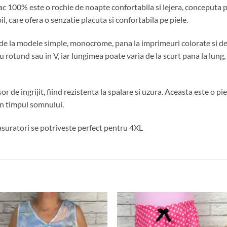
100% este o rochie de noapte confortabila si lejera, conceputa pe
, care ofera o senzatie placuta si confortabila pe piele.
e, de la modele simple, monocrome, pana la imprimeuri colorate si 
rotund sau in V, iar lungimea poate varia de la scurt pana la lung, i
e ingrijit, fiind rezistenta la spalare si uzura. Aceasta este o p
 in timpul somnului.
suratori se potriveste perfect pentru 4XL
Adauga
Ada