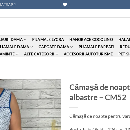
ATSAPP
EURI DAMA
PIJAMALE LYCRA
HANORACE COCOLINO
HALAT
PIJAMALE DAMA
CAPOATE DAMA
PIJAMALE BARBATI
REDU
AMINTE
ALTE CATEGORII
ACCESORII AUTOTURISME
PET S
Cămașă de noapte
albastre – CM52
Adauga
la
favorite
Cămașă de noapte pentru var
Bust / Talie / Sold – 126 cm -1