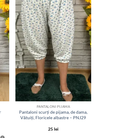
la
ite
favorite
PANTALONI PIJAMA
r
Pantaloni scurți de pijama, de dama,
Vătuiți, Floricele albastre – PNJ29
25
lei