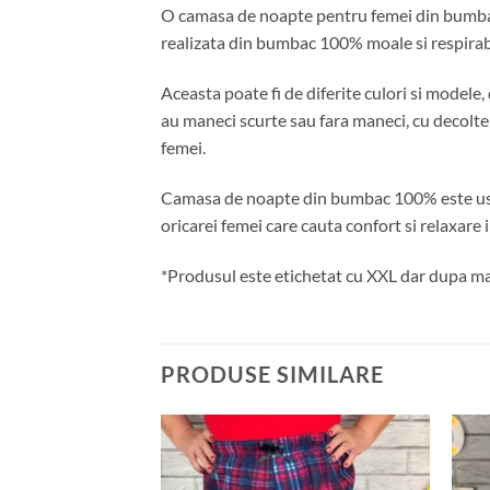
O camasa de noapte pentru femei din bumbac 
realizata din bumbac 100% moale si respirabil
Aceasta poate fi de diferite culori si model
au maneci scurte sau fara maneci, cu decolteu 
femei.
Camasa de noapte din bumbac 100% este usor d
oricarei femei care cauta confort si relaxare
*Produsul este etichetat cu XXL dar dupa ma
PRODUSE SIMILARE
Adauga
Adauga