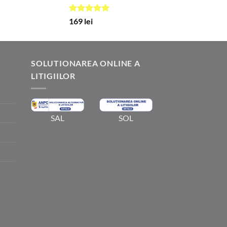
Evaluat la
169
lei
5.00
din 5
SOLUTIONAREA ONLINE A
LITIGIILOR
SOL
SAL