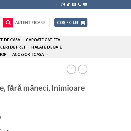
AUTENTIFICARE
COȘ /
0
LEI
E DE CASA
CAPOATE CATIFEA
CERI DE PRET
HALATE DE BAIE
HOP
ACCESORII CASA
, fără mâneci, Inimioare
a
32 cm