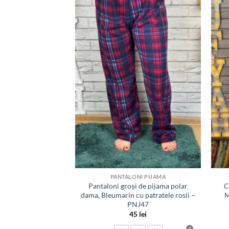
la
la
favorite
favorite
NI PIJAMA
PANTALONI PIJAMA
i de pijama polar
Pantaloni groși de pijama polar
C
patratele – PNJ50
dama, Bleumarin cu patratele rosii –
M
PNJ47
5
lei
45
lei