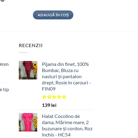
ADAUGĂ ÎN COȘ
RECENZII
90mm
Pijama din finet, 100%
Bumbac, Bluza cu
nasturi și pantalon
drept, Rosie în carouri -
FIN09
 tip
Evaluat la
139
lei
5.00
din 5
Halat Cocolino de
dama, Mărime mare, 2
buzunare și cordon, Roz
închis - HC54