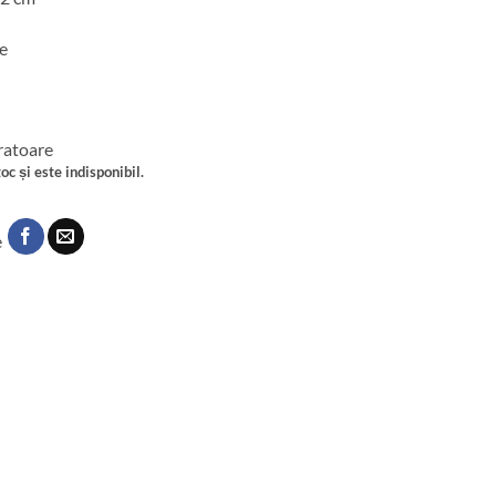
e
cratoare
oc și este indisponibil.
e