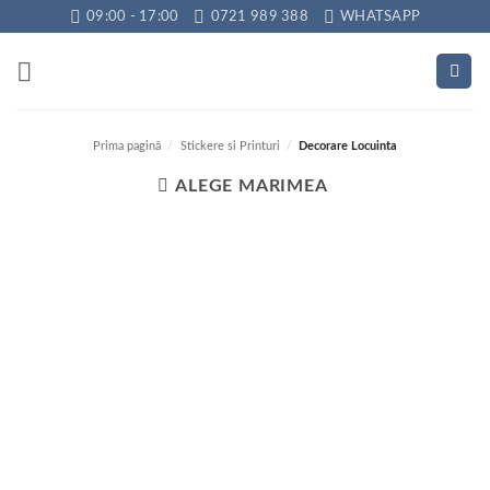
Skip
09:00 - 17:00
0721 989 388
WHATSAPP
to
content
Prima pagină
/
Stickere si Printuri
/
Decorare Locuinta
ALEGE MARIMEA