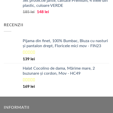
Set protectie jante, calitate Premium, 4 inele din
a
este:
plastic, culoare VERDE
fost:
60 lei.
Prețul
Prețul
185
lei
148
lei
75 lei.
inițial
curent
a
este:
RECENZII
fost:
148 lei.
185 lei.
Pijama din finet, 100% Bumbac, Bluza cu nasturi
și pantalon drept, Floricele mici mov - FIN23
Evaluat la
139
lei
5.00
din 5
Halat Cocolino de dama, Mărime mare, 2
buzunare și cordon, Mov - HC49
Evaluat la
169
lei
5.00
din 5
INFORMATII