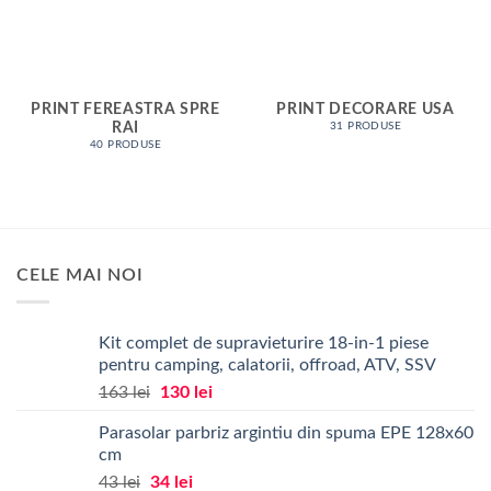
PRINT FEREASTRA SPRE
PRINT DECORARE USA
RAI
31 PRODUSE
40 PRODUSE
CELE MAI NOI
Kit complet de supravieturire 18-in-1 piese
pentru camping, calatorii, offroad, ATV, SSV
Prețul
Prețul
163
lei
130
lei
inițial
curent
Parasolar parbriz argintiu din spuma EPE 128x60
a
este:
cm
fost:
130 lei.
Prețul
Prețul
43
lei
34
lei
163 lei.