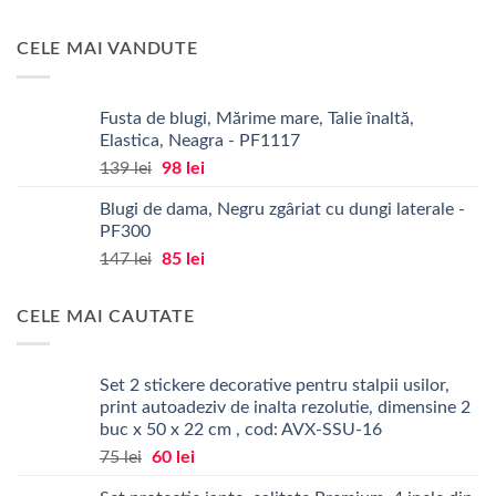
inițial
curent
a
este:
CELE MAI VANDUTE
fost:
34 lei.
43 lei.
Fusta de blugi, Mărime mare, Talie înaltă,
Elastica, Neagra - PF1117
Prețul
Prețul
139
lei
98
lei
inițial
curent
Blugi de dama, Negru zgâriat cu dungi laterale -
a
este:
PF300
fost:
98 lei.
Prețul
Prețul
147
lei
85
lei
139 lei.
inițial
curent
a
este:
CELE MAI CAUTATE
fost:
85 lei.
147 lei.
Set 2 stickere decorative pentru stalpii usilor,
print autoadeziv de inalta rezolutie, dimensine 2
buc x 50 x 22 cm , cod: AVX-SSU-16
Prețul
Prețul
75
lei
60
lei
inițial
curent