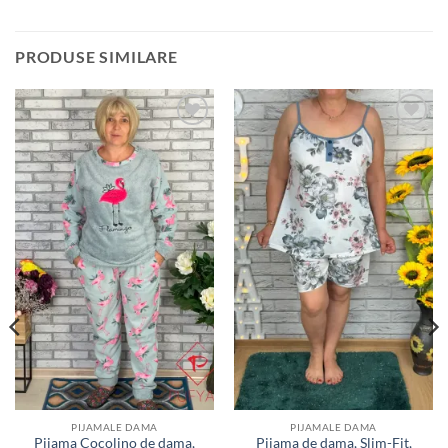
PRODUSE SIMILARE
Adauga
Adauga
la
la
favorite
favorite
PIJAMALE DAMA
PIJAMALE DAMA
Pijama Cocolino de dama,
Pijama de dama, Slim-Fit,