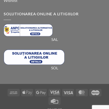
Wishlist
SOLUTIONAREA ONLINE A LITIGIILOR
SAL
SOL
Cash
Apple
Google
Visa
Visa
MasterCard
Maes
On
Pay
Pay
Electron
Credit
Delivery
Card