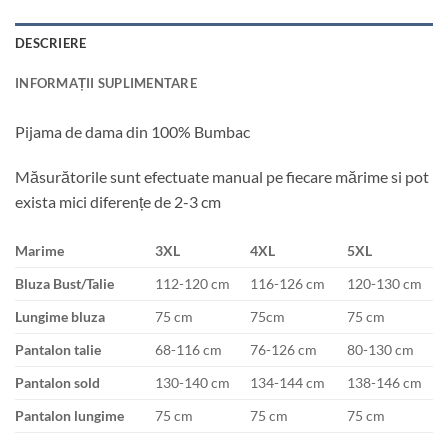
DESCRIERE
INFORMAȚII SUPLIMENTARE
Pijama de dama din 100% Bumbac
Măsurătorile sunt efectuate manual pe fiecare mărime si pot
exista mici diferențe de 2-3 cm
Marime
3XL
4XL
5XL
Bluza Bust/Talie
112-120 cm
116-126 cm
120-130 cm
Lungime bluza
75 cm
75cm
75 cm
Pantalon talie
68-116 cm
76-126 cm
80-130 cm
Pantalon sold
130-140 cm
134-144 cm
138-146 cm
Pantalon lungime
75 cm
75 cm
75 cm