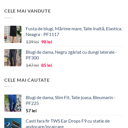
inițial
curent
a
este:
CELE MAI VANDUTE
fost:
34 lei.
43 lei.
Fusta de blugi, Mărime mare, Talie înaltă, Elastica,
Neagra - PF1117
Prețul
Prețul
139
lei
98
lei
inițial
curent
Blugi de dama, Negru zgâriat cu dungi laterale -
a
este:
PF300
fost:
98 lei.
Prețul
Prețul
147
lei
85
lei
139 lei.
inițial
curent
a
este:
CELE MAI CAUTATE
fost:
85 lei.
147 lei.
Blugi de dama, Slim Fit, Talie joasa, Bleumarin -
PF225
57
lei
Casti fara fir TWS Ear Drops F9 cu statie de
andocare/incarcare