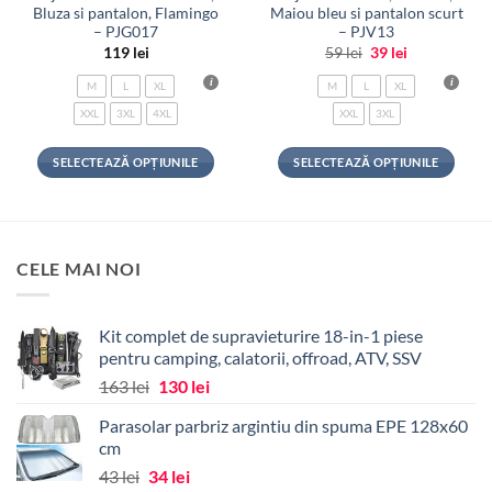
Bluza si pantalon, Flamingo
Maiou bleu si pantalon scurt
– PJG017
– PJV13
Prețul
Prețul
119
lei
59
lei
39
lei
inițial
curent
a
este:
M
L
XL
M
L
XL
fost:
39 lei.
59 lei.
XXL
3XL
4XL
XXL
3XL
SELECTEAZĂ OPȚIUNILE
SELECTEAZĂ OPȚIUNILE
Acest
Acest
produs
produs
are
are
mai
mai
CELE MAI NOI
multe
multe
variații.
variații.
Opțiunile
Opțiunile
Kit complet de supravieturire 18-in-1 piese
pot
pot
pentru camping, calatorii, offroad, ATV, SSV
fi
fi
Prețul
Prețul
163
lei
130
lei
alese
alese
inițial
curent
în
în
Parasolar parbriz argintiu din spuma EPE 128x60
a
este:
pagina
pagina
cm
fost:
130 lei.
produsului.
produsului.
Prețul
Prețul
43
lei
34
lei
163 lei.