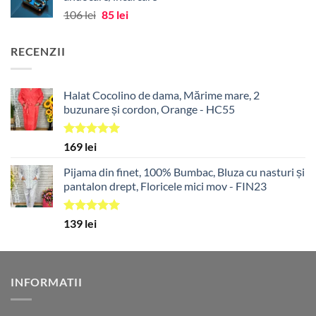
Prețul
Prețul
106
lei
85
lei
inițial
curent
a
este:
RECENZII
fost:
85 lei.
106 lei.
Halat Cocolino de dama, Mărime mare, 2
buzunare și cordon, Orange - HC55
Evaluat la
169
lei
5.00
din 5
Pijama din finet, 100% Bumbac, Bluza cu nasturi și
pantalon drept, Floricele mici mov - FIN23
Evaluat la
139
lei
5.00
din 5
INFORMATII