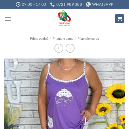
Skip
09:00 - 17:00
0721 989 388
WHATSAPP
to
content
Prima pagină
/
Pijamale dama
/
Pijamale maiou
Adauga
la
favorite