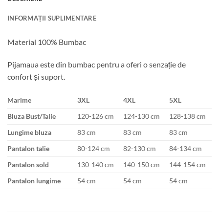
INFORMAȚII SUPLIMENTARE
Material 100% Bumbac
Pijamaua este din bumbac pentru a oferi o senzație de
confort și suport.
Marime
3XL
4XL
5XL
Bluza Bust/Talie
120-126 cm
124-130 cm
128-138 cm
Lungime bluza
83 cm
83 cm
83 cm
Pantalon talie
80-124 cm
82-130 cm
84-134 cm
Pantalon sold
130-140 cm
140-150 cm
144-154 cm
Pantalon lungime
54 cm
54 cm
54 cm