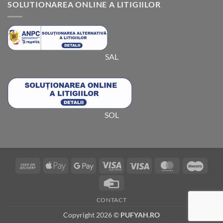
SOLUTIONAREA ONLINE A LITIGIILOR
SAL
SOL
Cash
Apple
Google
Visa
Visa
MasterCard
Maes
On
Pay
Pay
Electron
Credit
Delivery
Card
CONTACT
Copyright 2026 ©
PUFYAH.RO