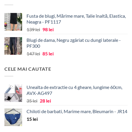
fost:
34 lei.
43 lei.
Fusta de blugi, Mărime mare, Talie înaltă, Elastica,
Neagra - PF1117
Prețul
Prețul
139
lei
98
lei
inițial
curent
Blugi de dama, Negru zgâriat cu dungi laterale -
a
este:
PF300
fost:
98 lei.
Prețul
Prețul
147
lei
85
lei
139 lei.
inițial
curent
a
este:
CELE MAI CAUTATE
fost:
85 lei.
147 lei.
Unealta de extractie cu 4 gheare, lungime 60cm,
AVX-AG497
Prețul
Prețul
35
lei
28
lei
inițial
curent
Chiloti de barbati, Marime mare, Bleumarin - JR14
a
este:
15
lei
fost:
28 lei.
35 lei.