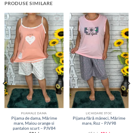
PRODUSE SIMILARE
Adauga
Adauga
la
la
favorite
favorite
PIJAMALE DAMA
LICHIDARE STOC
Pijama de dama, Mărime
Pijama fără mâneci, Mărime
mare, Maiou orange si
mare, Roz – PJV98
pantalon scurt – PJV84