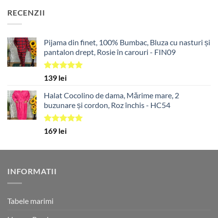
RECENZII
Pijama din finet, 100% Bumbac, Bluza cu nasturi și
pantalon drept, Rosie în carouri - FIN09
Evaluat la
139
lei
5.00
din 5
Halat Cocolino de dama, Mărime mare, 2
buzunare și cordon, Roz închis - HC54
Evaluat la
169
lei
5.00
din 5
INFORMATII
Tabele marimi