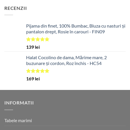
RECENZII
Pijama din finet, 100% Bumbac, Bluza cu nasturi și
pantalon drept, Rosie în carouri - FIN09
Evaluat la
139
lei
5.00
din 5
Halat Cocolino de dama, Mărime mare, 2
buzunare și cordon, Roz închis - HC54
Evaluat la
169
lei
5.00
din 5
INFORMATII
Tabele marimi