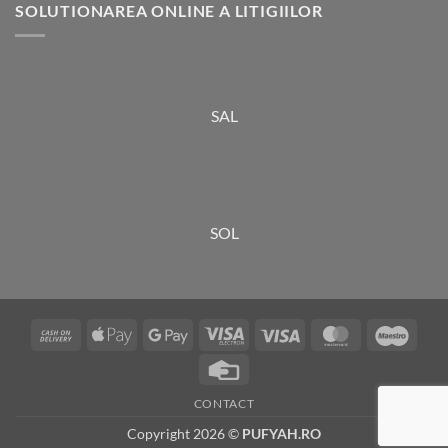
SOLUTIONAREA ONLINE A LITIGIILOR
SAL
SOL
Cash
Apple
Google
Visa
Visa
MasterCard
Maes
On
Pay
Pay
Electron
Credit
Delivery
Card
CONTACT
Copyright 2026 ©
PUFYAH.RO