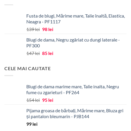
fost:
34 lei.
43 lei.
Fusta de blugi, Mărime mare, Talie înaltă, Elastica,
Neagra - PF1117
Prețul
Prețul
139
lei
98
lei
inițial
curent
Blugi de dama, Negru zgâriat cu dungi laterale -
a
este:
PF300
fost:
98 lei.
Prețul
Prețul
147
lei
85
lei
139 lei.
inițial
curent
a
este:
CELE MAI CAUTATE
fost:
85 lei.
147 lei.
Blugi de dama marime mare, Talie inalta, Negru
fume cu zgarieturi - PF264
Prețul
Prețul
154
lei
95
lei
inițial
curent
Pijama groasa de bărbați, Mărime mare, Bluza gri
a
este:
și pantalon bleumarin - PJB144
fost:
95 lei.
99
lei
154 lei.