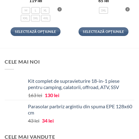
119
lei
65
lei
M
L
XL
3XL
XXL
3XL
4XL
SELECTEAZĂ OPȚIUNILE
SELECTEAZĂ OPȚIUNILE
Acest
Acest
produs
produs
are
are
mai
mai
CELE MAI NOI
multe
multe
variații.
variații.
Opțiunile
Opțiunile
Kit complet de supravieturire 18-in-1 piese
pot
pot
pentru camping, calatorii, offroad, ATV, SSV
fi
fi
Prețul
Prețul
163
lei
130
lei
alese
alese
inițial
curent
în
în
Parasolar parbriz argintiu din spuma EPE 128x60
a
este:
pagina
pagina
cm
fost:
130 lei.
produsului.
produsului.
Prețul
Prețul
43
lei
34
lei
163 lei.
inițial
curent
a
este:
CELE MAI VANDUTE