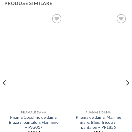
PRODUSE SIMILARE
Adauga
Adauga
la
la
favorite
favorite
PIJAMALE DAMA
PIJAMALE DAMA
Pijama Cocolino de dama,
Pijama de dama, Mărime
Bluza si pantalon, Flamingo
mare, Bleu, Tricou si
– PJG017
pantalon – PF1856