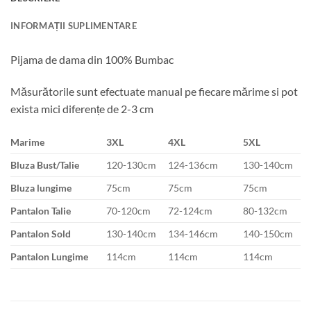
INFORMAȚII SUPLIMENTARE
Pijama de dama din 100% Bumbac
Măsurătorile sunt efectuate manual pe fiecare mărime si pot
exista mici diferențe de 2-3 cm
Marime
3XL
4XL
5XL
Bluza Bust/Talie
120-130cm
124-136cm
130-140cm
Bluza lungime
75cm
75cm
75cm
Pantalon Talie
70-120cm
72-124cm
80-132cm
Pantalon Sold
130-140cm
134-146cm
140-150cm
Pantalon Lungime
114cm
114cm
114cm