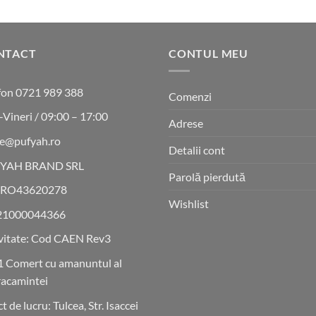
a
este:
fost:
64 lei.
80 lei.
NTACT
CONTUL MEU
fon 0721 989 388
Comenzi
-Vineri / 09:00 – 17:00
Adrese
ce@pufyah.ro
Detalii cont
YAH BRAND SRL
Parolă pierdută
 RO43620278
Wishlist
21000044366
vitate: Cod CAEN Rev3
 Comert cu amanuntul al
acamintei
t de lucru: Tulcea, Str. Isaccei