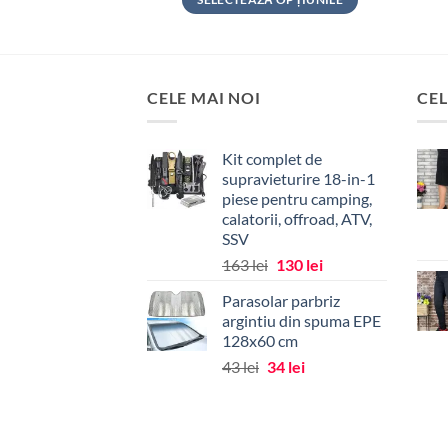
Acest
Acest
produs
produs
are
are
mai
mai
CELE MAI NOI
CEL
multe
multe
variații.
variații.
Kit complet de
Opțiunile
Opțiunile
supravieturire 18-in-1
pot
pot
piese pentru camping,
fi
fi
calatorii, offroad, ATV,
alese
alese
SSV
în
în
Prețul
Prețul
163
lei
130
lei
pagina
pagina
inițial
curent
Parasolar parbriz
produsului.
produsului.
a
este:
argintiu din spuma EPE
fost:
130 lei.
128x60 cm
163 lei.
Prețul
Prețul
43
lei
34
lei
inițial
curent
a
este:
fost:
34 lei.