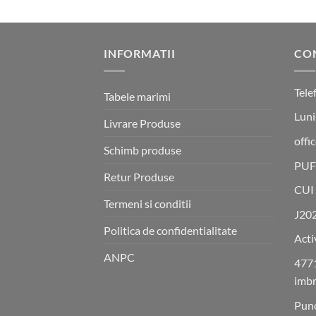
43 lei.
INFORMATII
CO
Tele
Tabele marimi
Luni
Livrare Produse
offi
Schimb produse
PUF
Retur Produse
CUI
Termeni si conditii
J20
Politica de confidentialitate
Acti
ANPC
4771
imbr
Punc