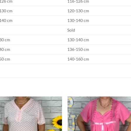
126 cm
116-126 cm
130 cm
120-130 cm
140 cm
130-140 cm
Sold
30 cm
130-140 cm
40 cm
136-150 cm
50 cm
140-160 cm
Adauga
Ada
la
la
favorite
favor