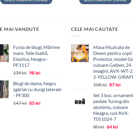
Acest
Acest
produs
produs
are
are
mai
mai
E MAI VANDUTE
CELE MAI CAUTATE
multe
multe
variații.
variații.
Fusta de blugi, Mărime
Masa Muzicala de
Opțiunile
Opțiunile
mare, Talie înaltă,
Desen pentru copii
pot
pot
Elastica, Neagra -
Proiector, model Gi
fi
fi
PF1117
culoare Galben, 24
alese
alese
imagini, AVX-WT-2
Prețul
Prețul
139
lei
98
lei
în
în
2-YELLOW-GIRAF
inițial
curent
pagina
pagina
Blugi de dama, Negru
Prețul
Prețul
108
lei
87
lei
a
este:
zgâriat cu dungi laterale
produsului.
produsului.
inițial
curen
fost:
98 lei.
- PF300
Set 3 buc. ornamen
a
este:
139 lei.
pedale Tuning din
Prețul
Prețul
147
lei
85
lei
fost:
87 lei.
aluminiu, culoare
inițial
curent
108 lei.
Neagra, cod AVX-
a
este:
T051024-7
fost:
85 lei.
Prețul
Prețul
80
lei
64
lei
147 lei.
inițial
curent