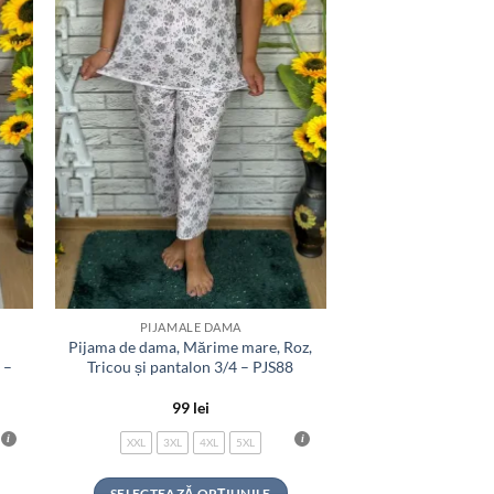
PIJAMALE DAMA
Pijama de dama, Mărime mare, Roz,
 –
Tricou și pantalon 3/4 – PJS88
99
lei
XXL
3XL
4XL
5XL
SELECTEAZĂ OPȚIUNILE