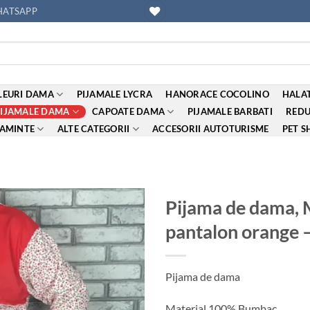
ATSAPP
EURI DAMA
PIJAMALE LYCRA
HANORACE COCOLINO
HALAT
PIJAMALE DAMA
CAPOATE DAMA
PIJAMALE BARBATI
REDU
AMINTE
ALTE CATEGORII
ACCESORII AUTOTURISME
PET S
Pijama de dama, 
pantalon orange
Adauga
la
favorite
Pijama de dama
Material 100% Bumbac