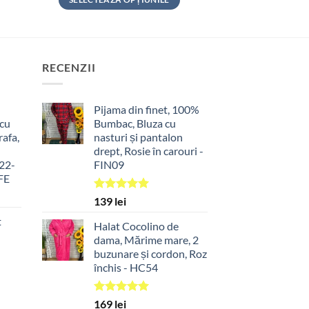
Acest
produs
are
mai
RECENZII
multe
variații.
Pijama din finet, 100%
Opțiunile
 cu
Bumbac, Bluza cu
pot
rafa,
nasturi și pantalon
fi
drept, Rosie în carouri -
alese
22-
FIN09
în
FE
pagina
Evaluat la
139
lei
produsului.
t
5.00
din 5
t
Halat Cocolino de
dama, Mărime mare, 2
buzunare și cordon, Roz
închis - HC54
Evaluat la
169
lei