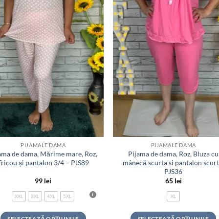
PIJAMALE DAMA
PIJAMALE DAMA
ama de dama, Mărime mare, Roz,
Pijama de dama, Roz, Bluza cu
Tricou și pantalon 3/4 – PJS89
mânecă scurta si pantalon scurt
PJS36
99
lei
65
lei
XXL
3XL
4XL
5XL
XL
SELECTEAZĂ OPȚIUNILE
SELECTEAZĂ OPȚIUNILE