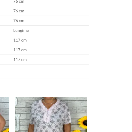
76 cm
76 cm
76 cm
Lungime
117 cm
117 cm
117 cm
uga
Adauga
la
ite
favorite