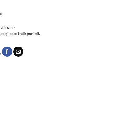
pt
cratoare
oc și este indisponibil.
e