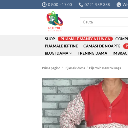
Skip
09:00 - 17:00
0721 989 388
WH
to
content
Caută
după:
SHOP
PIJAMALE MÂNECA LUNGA
COMPL
PIJAMALE IEFTINE
CAMASI DE NOAPTE
BLUGI DAMA
TRENING DAMA
IMBRAC
Prima pagină
/
Pijamale dama
/
Pijamale mâneca lunga