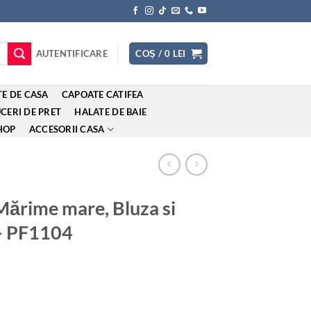
AUTENTIFICARE
COȘ /
0
LEI
E DE CASA
CAPOATE CATIFEA
CERI DE PRET
HALATE DE BAIE
HOP
ACCESORII CASA
Mărime mare, Bluza si
 – PF1104