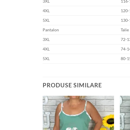
3XL
116-
4XL
120-
5XL
130-
Pantalon
Talie
3XL
72-1
4XL
74-1
5XL
80-1
PRODUSE SIMILARE
Adauga
Adauga
la
la
favorite
favorite