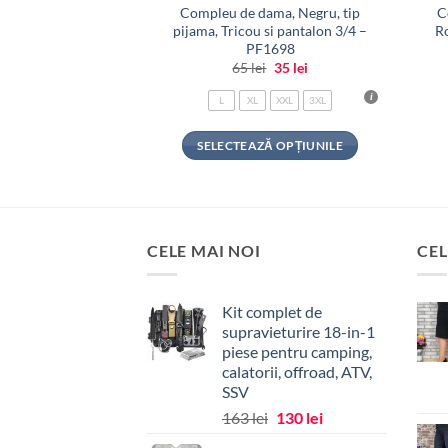
Compleu de dama, Negru, tip
C
pijama, Tricou si pantalon 3/4 –
Ro
PF1698
Prețul
Prețul
65
lei
35
lei
inițial
curent
a
este:
L
XL
XXL
3XL
fost:
35 lei.
65 lei.
SELECTEAZĂ OPȚIUNILE
Acest
produs
are
mai
CELE MAI NOI
CEL
multe
variații.
Opțiunile
Kit complet de
supravieturire 18-in-1
pot
piese pentru camping,
fi
calatorii, offroad, ATV,
alese
SSV
în
Prețul
Prețul
163
lei
130
lei
pagina
inițial
curent
produsului.