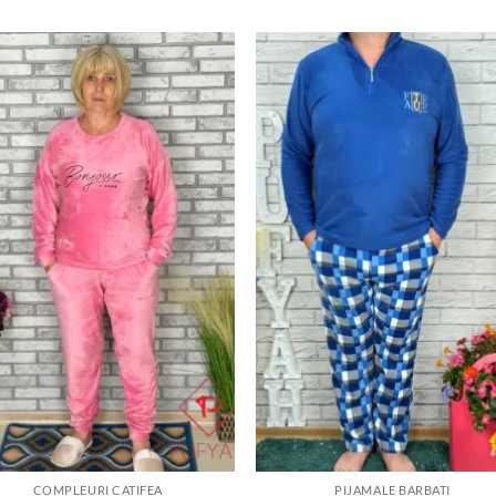
Adauga
Ada
la
la
favorite
favor
COMPLEURI CATIFEA
PIJAMALE BARBATI