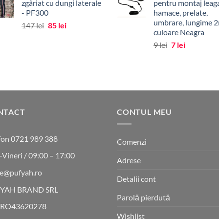
zgâriat cu dungi laterale
pentru montaj leag
fost:
98 lei.
- PF300
hamace, prelate,
139 lei.
umbrare, lungime 2
Prețul
Prețul
147
lei
85
lei
culoare Neagra
inițial
curent
Prețul
Prețul
9
lei
7
lei
a
este:
inițial
curent
fost:
85 lei.
a
este:
147 lei.
fost:
7 lei.
9 lei.
NTACT
CONTUL MEU
fon 0721 989 388
Comenzi
-Vineri / 09:00 – 17:00
Adrese
ce@pufyah.ro
Detalii cont
YAH BRAND SRL
Parolă pierdută
 RO43620278
Wishlist