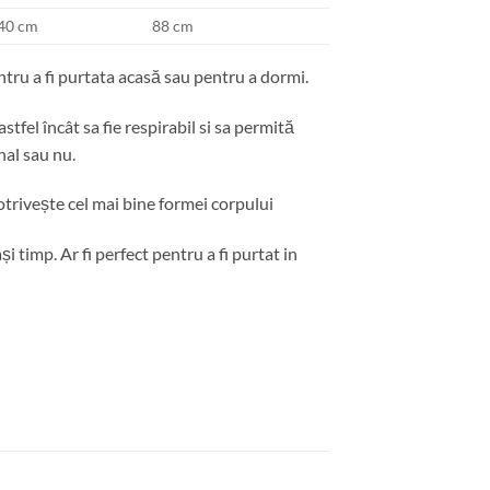
40 cm
88 cm
tru a fi purtata acasă sau pentru a dormi.
tfel încât sa fie respirabil si sa permită
nal sau nu.
potrivește cel mai bine formei corpului
 timp. Ar fi perfect pentru a fi purtat in