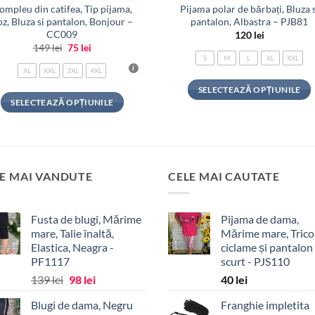
ompleu din catifea, Tip pijama,
Pijama polar de bărbați, Bluza s
z, Bluza si pantalon, Bonjour –
pantalon, Albastra – PJB81
CC009
120
lei
Prețul
Prețul
149
lei
75
lei
inițial
curent
S
M
L
XL
XXL
a
este:
XL
XXL
3XL
4XL
fost:
75 lei.
149 lei.
SELECTEAZĂ OPȚIUNILE
SELECTEAZĂ OPȚIUNILE
Acest
Acest
produs
produs
are
are
mai
mai
multe
E MAI VANDUTE
CELE MAI CAUTATE
multe
variații.
variații.
Opțiunile
Opțiunile
Fusta de blugi, Mărime
Pijama de dama,
pot
mare, Talie înaltă,
Mărime mare, Tric
pot
fi
Elastica, Neagra -
ciclame și pantalon
fi
alese
PF1117
scurt - PJS110
alese
în
Prețul
Prețul
139
lei
98
lei
40
lei
în
pagina
inițial
curent
pagina
produsului.
Blugi de dama, Negru
Franghie impletita
a
este:
produsului.