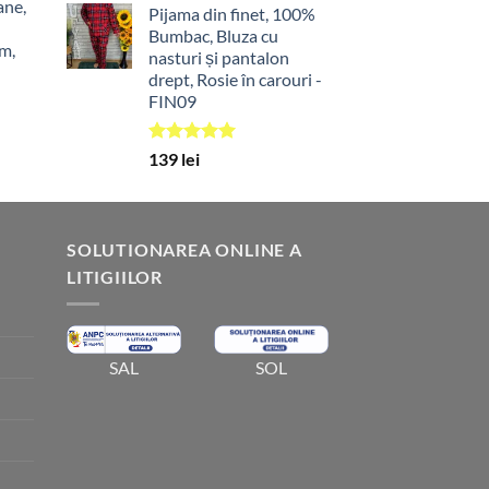
ane,
Pijama din finet, 100%
Bumbac, Bluza cu
m,
nasturi și pantalon
drept, Rosie în carouri -
FIN09
Evaluat la
139
lei
5.00
din 5
SOLUTIONAREA ONLINE A
LITIGIILOR
SOL
SAL