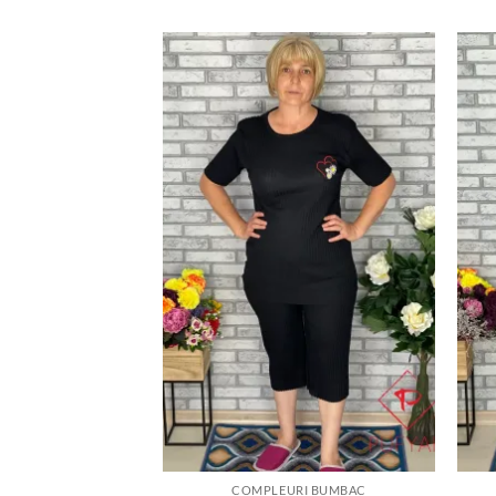
Adauga
la
favorite
COMPLEURI BUMBAC