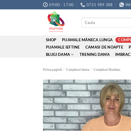
Skip
09:00 - 17:00
0721 989 388
WH
to
content
Caută
după:
SHOP
PIJAMALE MÂNECA LUNGA
COMPL
PIJAMALE IEFTINE
CAMASI DE NOAPTE
BLUGI DAMA
TRENING DAMA
IMBRAC
Prima pagină
/
Compleuri dama
/
Compleuri Bumbac