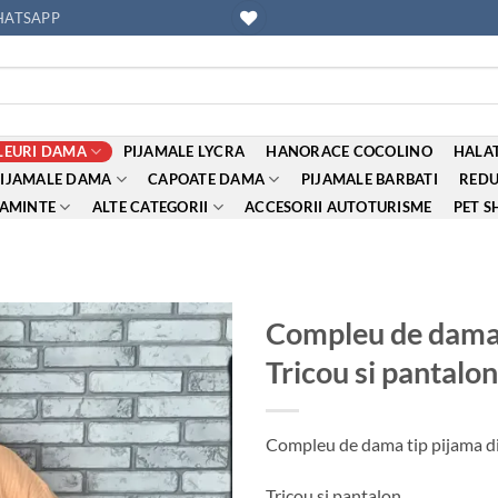
ATSAPP
EURI DAMA
PIJAMALE LYCRA
HANORACE COCOLINO
HALAT
PIJAMALE DAMA
CAPOATE DAMA
PIJAMALE BARBATI
REDU
AMINTE
ALTE CATEGORII
ACCESORII AUTOTURISME
PET S
Compleu de dama,
Tricou si pantalo
Adauga
la
favorite
Compleu de dama tip pijama 
Tricou si pantalon