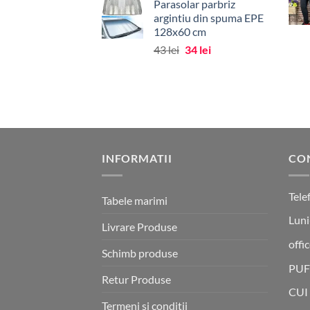
Parasolar parbriz
a
este:
argintiu din spuma EPE
fost:
130 lei.
128x60 cm
163 lei.
Prețul
Prețul
43
lei
34
lei
inițial
curent
a
este:
fost:
34 lei.
43 lei.
INFORMATII
CO
Tele
Tabele marimi
Luni
Livrare Produse
offi
Schimb produse
PUF
Retur Produse
CUI
Termeni si conditii