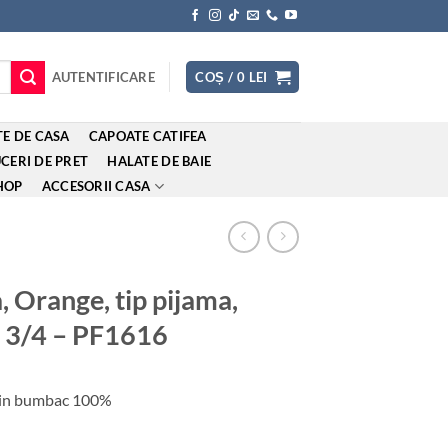
AUTENTIFICARE
COȘ /
0
LEI
E DE CASA
CAPOATE CATIFEA
CERI DE PRET
HALATE DE BAIE
HOP
ACCESORII CASA
 Orange, tip pijama,
n 3/4 – PF1616
din bumbac 100%