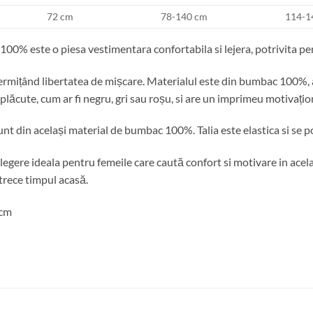
72 cm
78-140 cm
114-1
% este o piesa vestimentara confortabila si lejera, potrivita pen
permițând libertatea de mișcare. Materialul este din bumbac 100%, as
ri plăcute, cum ar fi negru, gri sau roșu, si are un imprimeu motivațio
sunt din același material de bumbac 100%. Talia este elastica si se 
egere ideala pentru femeile care caută confort si motivare in același
trece timpul acasă.
 cm