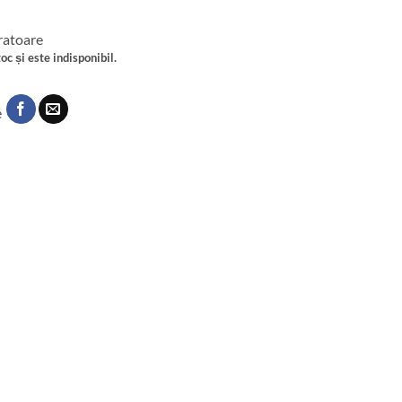
cratoare
oc și este indisponibil.
e