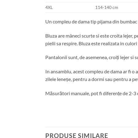
4XL
114-140 cm
Un compleu de dama tip pijama din bumbac 100
Bluza are mâneci scurte si este croita lejer, 
pielii sa respire. Bluza este realizata in culo
Pantalonii sunt, de asemenea, croiți lejer si 
In ansamblu, acest compleu de dama ar fi o al
zilele leneșe, pentru a dormi sau pentru a pe
Măsurători manuale, pot fi diferențe de 2-3
PRODUSE SIMILARE