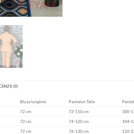
CENZII (0)
Bluza lungime
Pantalon Talie
Pantal
72 cm
72-110 cm
100-1
72 cm
74-120 cm
104-1
72 cm
76-130 cm
110-1