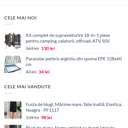
produs
produs
are
are
mai
mai
CELE MAI NOI
multe
multe
variații.
variații.
Opțiunile
Opțiunile
Kit complet de supravieturire 18-in-1 piese
pot
pot
pentru camping, calatorii, offroad, ATV, SSV
fi
fi
Prețul
Prețul
163
lei
130
lei
alese
alese
inițial
curent
în
în
Parasolar parbriz argintiu din spuma EPE 128x60
a
este:
pagina
pagina
cm
fost:
130 lei.
produsului.
produsului.
Prețul
Prețul
43
lei
34
lei
163 lei.
inițial
curent
a
este:
CELE MAI VANDUTE
fost:
34 lei.
43 lei.
Fusta de blugi, Mărime mare, Talie înaltă, Elastica,
Neagra - PF1117
Prețul
Prețul
139
lei
98
lei
inițial
curent
Blugi de dama, Negru zgâriat cu dungi laterale -