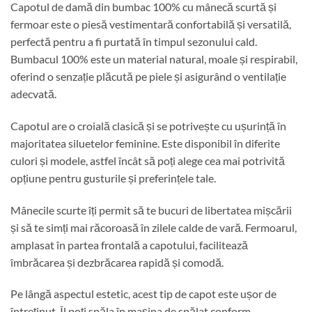
Capotul de damă din bumbac 100% cu mânecă scurtă și
fermoar este o piesă vestimentară confortabilă și versatilă,
perfectă pentru a fi purtată în timpul sezonului cald.
Bumbacul 100% este un material natural, moale și respirabil,
oferind o senzație plăcută pe piele și asigurând o ventilație
adecvată.
Capotul are o croială clasică și se potrivește cu ușurință în
majoritatea siluetelor feminine. Este disponibil în diferite
culori și modele, astfel încât să poți alege cea mai potrivită
opțiune pentru gusturile și preferințele tale.
Mânecile scurte îți permit să te bucuri de libertatea mișcării
și să te simți mai răcoroasă în zilele calde de vară. Fermoarul,
amplasat în partea frontală a capotului, facilitează
îmbrăcarea și dezbrăcarea rapidă și comodă.
Pe lângă aspectul estetic, acest tip de capot este ușor de
întreținut. Îl poți spăla în mașina de spălat conform