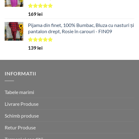
Evaluat la
169
lei
5.00
din 5
Pijama din finet, 100% Bumbac, Bluza cu nasturi și
pantalon drept, Rosie în carouri - FIN09
Evaluat la
139
lei
5.00
din 5
INFORMATII
Tabele marimi
Livrare Produse
Schimb produse
Retur Produse