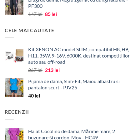
a
este:
PF300
fost:
98 lei.
Prețul
Prețul
147
lei
85
lei
139 lei.
inițial
curent
a
este:
CELE MAI CAUTATE
fost:
85 lei.
147 lei.
Kit XENON AC model SLIM, compatibil H8, H9,
H11, 35W, 9-16V, 6000K, destinat competitiilor
auto sau off-road
Prețul
Prețul
267
lei
213
lei
inițial
curent
Pijama de dama, Slim-Fit, Maiou albastru si
a
este:
pantalon scurt - PJV25
fost:
213 lei.
40
lei
267 lei.
RECENZII
Halat Cocolino de dama, Mărime mare, 2
buzunare și cordon, Mov - HC49