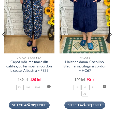
CAPOATE CATIFEA
HALATE
Capot mărime mare din
Halat de dama, Cocolino,
catifea, cu fermoar și cordon
Bleumarin, Gluga și cordon
la spate, Albastru – FE85
– HC67
Prețul
Prețul
Prețul
Prețul
169
lei
125
lei
120
lei
90
lei
inițial
curent
inițial
curent
a
este:
a
este:
8XL
9XL
10XL
S
M
L
fost:
125 lei.
fost:
90 lei.
169 lei.
120 lei.
XL
SELECTEAZĂ OPȚIUNILE
SELECTEAZĂ OPȚIUNILE
Acest
Acest